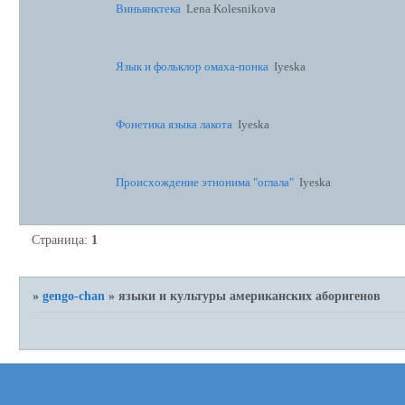
Виньянктека
Lena Kolesnikova
Язык и фольклор омаха-понка
Iyeska
Фонетика языка лакота
Iyeska
Происхождение этнонима "оглала"
Iyeska
Страница:
1
»
gengo-chan
»
языки и культуры американских аборигенов