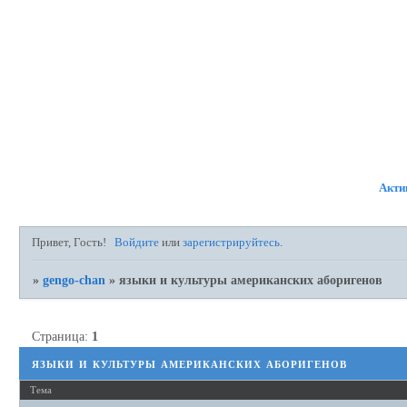
ФОРУМ
УЧАСТНИКИ
ПР
Акти
Привет, Гость!
Войдите
или
зарегистрируйтесь
.
»
gengo-chan
»
языки и культуры американских аборигенов
Страница:
1
языки и культуры американских аборигенов
Тема