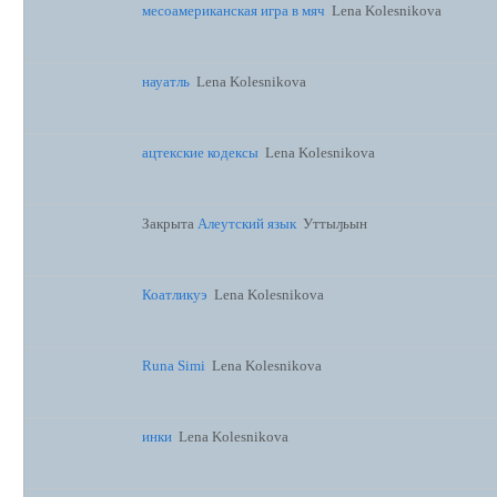
месоамериканская игра в мяч
Lena Kolesnikova
науатль
Lena Kolesnikova
ацтекские кодексы
Lena Kolesnikova
Закрыта
Алеутский язык
Уттыԓьын
Коатликуэ
Lena Kolesnikova
Runa Simi
Lena Kolesnikova
инки
Lena Kolesnikova