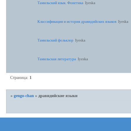
Тамильский язык. Фонетика
Iyeska
Классификация и история дравидийских языков
Iyeska
Тамильский фольклор
Iyeska
Тамильская литература
Iyeska
Страница:
1
»
gengo-chan
»
дравидийские языки