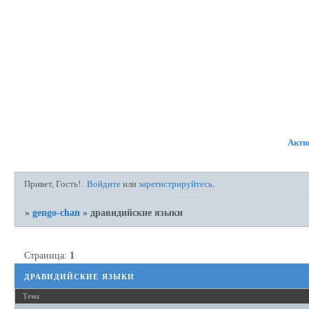
ФОРУМ
УЧАСТНИКИ
ПР
Акти
Привет, Гость!
Войдите
или
зарегистрируйтесь
.
»
gengo-chan
»
дравидийские языки
Страница:
1
дравидийские языки
Тема