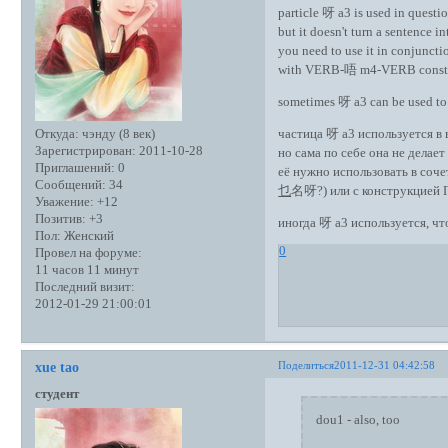
particle 呀 a3 is used in questio
but it doesn't turn a sentence i
you need to use it in conjuncti
with VERB-唔 m4-VERB const
sometimes 呀 a3 can be used to
Откуда:
чэнду (8 век)
частица 呀 a3 используется в
Зарегистрирован
: 2011-10-28
но сама по себе она не дела
Приглашений:
0
её нужно использовать в соче
Сообщений:
34
乜
名呀?) или с конструкцие
Уважение:
+12
Позитив:
+3
иногда 呀 a3 используется, ч
Пол:
Женский
0
Провел на форуме:
11 часов 11 минут
Последний визит:
2012-01-29 21:00:01
Поделиться
2011-12-31 04:42:58
xue tao
студент
dou1 - also, too