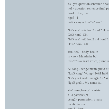
a3 - y/n question sentence final
ne1 - question sentence final pa
dou1 - also, too
ngo5 - I
gei2 - very ~ hou2 - 'good'
Nei5 sen1 tei2 hou2 ma1? How 
Gei2 hou2. OK.
Nei5 sen1 tei2 hou2 m4 hou2? 
Hou2 hou2. OK.
sen1 tei2 - body, health
m - no ~ Mandarin 'bu'
this 'm' is a nasal voice, prono
A3 sang1 céng2 men6 guei3 xin
Ngo5 xing4 Wong4. Néi1 hei6 n
Néi5 giu3 med1 méng4-2 a? Wh
Ngo5 giu3... My name is...
xin1 sang1/sang1 - mister
a - a particle (?)
céng2 - permission, please
men6 - to ask
guei3 - dear