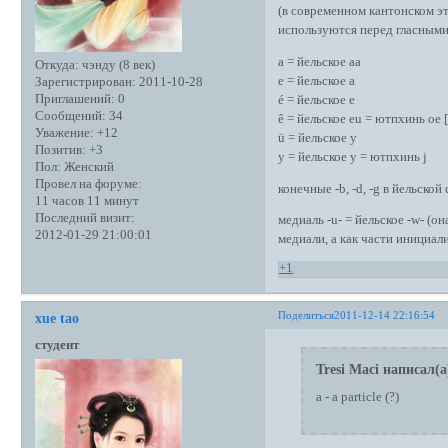
(в современном кантонском эт
используются перед гласными п
a = йельское aa
Откуда:
чэнду (8 век)
e = йельское a
Зарегистрирован
: 2011-10-28
Приглашений:
0
é = йельское e
Сообщений:
34
ê = йельское eu = ютпхинь oe 
Уважение:
+12
ü = йельское y
Позитив:
+3
y = йельское y = ютпхинь j
Пол:
Женский
Провел на форуме:
конечные -b, -d, -g в йельской
11 часов 11 минут
Последний визит:
медиаль -u- = йельское -w- (о
2012-01-29 21:00:01
медиали, а как части инициал
+1
Поделиться
2011-12-14 22:16:54
xue tao
студент
Tresi Maci написал(а
a - a particle (?)