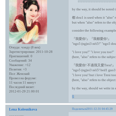
by the way, it should be noted t
都 dou1 is used when it "also" re
but when "also" refers to the ob
consider the following example
『我愛你!』『我都愛你!』
"ngo5 (ng)oi3 néi5!" "ngo5 dou
Откуда:
чэнду (8 век)
Зарегистрирован
: 2011-10-28
"i love you!" "i love you too!"
Приглашений:
0
(here, "also" refers to the subjec
Сообщений:
34
Уважение:
+12
『我愛你! 不過我又愛Tresi!』
Позитив:
+3
"ngo5 (ng)oi3 néi5! bed1 guo3 
Пол:
Женский
"i love you! but i love Tresi too
Провел на форуме:
(here, "also" refers to the objec
11 часов 11 минут
Последний визит:
by the way, should we write in e
2012-01-29 21:00:01
0
Поделиться
2011-12-31 04:45:29
Lena Kolesnikova