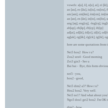
vowels: a[a], ŏ], u[u], ai], ei [âi], 
ao [au], eo [âu], iu[iu], ou[ou], 
am [am], em[âm], ém[єm], im[i
an [an], en [ân], in[in], on[ŏn],
ang [aŋ], eng[єŋ], éng[єŋ], ing[
ab[ap], eb[âp], éb[єp], ib[ip]
ad[at], ed[ât], éd[єt], id[it], od[
ag[ak], eg[âk], ég[єk], ig[ik], o
here are some quotations from 
Nei5 hou2 How r u?
Zou2 sen4 - Good morning
Zoi3 gin3 - See u
Bai bai - Bye, this form obviou
nei5 - you,
hou2 - good,
Nei5 dim2 a3? How r u?
Hou2 hou2. Very well.
Nei5 ne1? And what about you
Ngo5 dou1 gei2 hou2. I'm OK t
dim2 - how