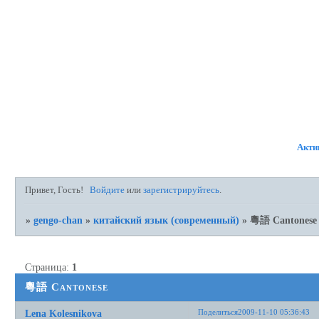
ФОРУМ
УЧАСТНИКИ
ПР
Акти
Привет, Гость!
Войдите
или
зарегистрируйтесь
.
»
gengo-chan
»
китайский язык (современный)
»
粵語 Cantonese
Страница:
1
粵語 Cantonese
Поделиться
2009-11-10 05:36:43
Lena Kolesnikova