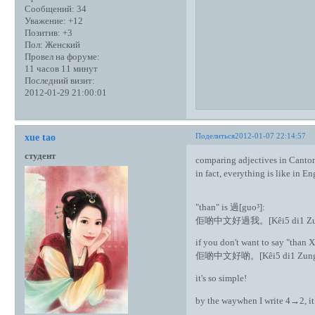
Сообщений:
34
Уважение:
+12
Позитив:
+3
Пол:
Женский
Провел на форуме:
11 часов 11 минут
Последний визит:
2012-01-29 21:00:01
Поделиться
2012-01-07 22:14:57
xue tao
студент
comparing adjectives in Canton
in fact, everything is like in E
"than" is 過[guo³]:
佢啲中文好過我。[Kêi5 di1 Zung1 me
if you don't want to say "than X"
佢啲中文好啲。[Kêi5 di1 Zung1 men
it's so simple!
by the waywhen I write 4→2, it