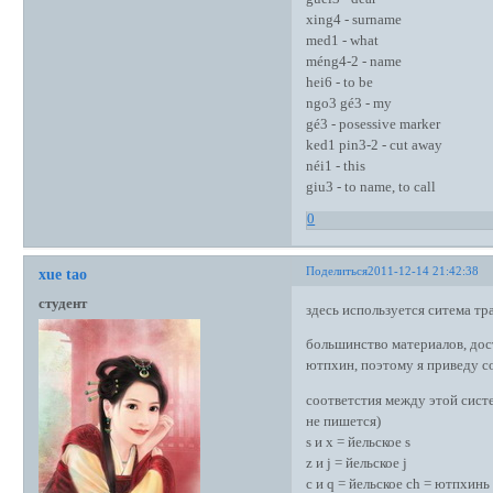
xing4 - surname
med1 - what
méng4-2 - name
hei6 - to be
ngo3 gé3 - my
gé3 - posessive marker
ked1 pin3-2 - cut away
néi1 - this
giu3 - to name, to call
0
Поделиться
2011-12-14 21:42:38
xue tao
студент
здесь используется ситема т
большинство материалов, дос
ютпхин, поэтому я приведу с
соответстия между этой сист
не пишется)
s и x = йельское s
z и j = йельское j
с и q = йельское ch = ютпхинь