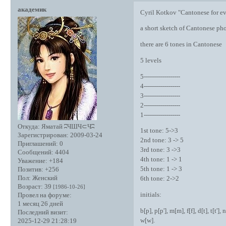
академик
Cyril Kotkov "Cantonese for ev
a short sketch of Cantonese ph
there are 6 tones in Cantonese
5 levels
5------------------
4------------------
3------------------
2------------------
1------------------
Откуда:
Яматай ʭЧШЧ⊂Чʭ
1st tone: 5->3
Зарегистрирован
: 2009-03-24
2nd tone: 3 -> 5
Приглашений:
0
3rd tone: 3 ->3
Сообщений:
4404
4th tone: 1 -> 1
Уважение:
+184
5th tone: 1 -> 3
Позитив:
+256
Пол:
Женский
6th tone: 2->2
Возраст:
39
[1986-10-26]
initials:
Провел на форуме:
1 месяц 26 дней
b[p], p[p'], m[m], f[f], d[t], t[t'], 
Последний визит:
w[w].
2025-12-29 21:28:19