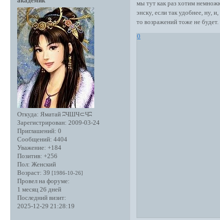
академик
мы тут как раз хотим немножк
энску, если так удобнее, ну, 
то возражений тоже не будет.
0
Откуда:
Яматай ʭЧШЧ⊂Чʭ
Зарегистрирован
: 2009-03-24
Приглашений:
0
Сообщений:
4404
Уважение:
+184
Позитив:
+256
Пол:
Женский
Возраст:
39
[1986-10-26]
Провел на форуме:
1 месяц 26 дней
Последний визит:
2025-12-29 21:28:19