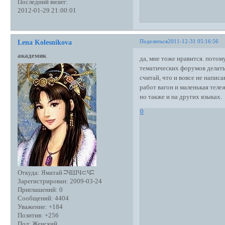
Последний визит:
2012-01-29 21:00:01
Поделиться
2011-12-31 05:16:56
Lena Kolesnikova
академик
да, мне тоже нравится. потом
тематических форумов делать 
считай, что и вовсе не написа
работ вагон и маленькая теле
но также и на других языках.
0
Откуда:
Яматай ʭЧШЧ⊂Чʭ
Зарегистрирован
: 2009-03-24
Приглашений:
0
Сообщений:
4404
Уважение:
+184
Позитив:
+256
Пол:
Женский