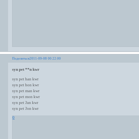
Поделиться
2011-09-08 00:22:00
syn pet **n kwr
syn pet han kwr
syn pet hon kwr
syn pet man kwr
syn pet mon kwr
syn pet ʔan kwr
syn pet ʔon kwr
0