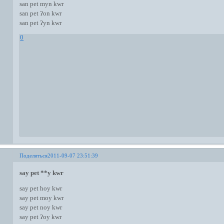
san pet myn kwr
san pet ʔon kwr
san pet ʔyn kwr
0
Поделиться
2011-09-07 23:51:39
say pet **y kwr
say pet hoy kwr
say pet moy kwr
say pet noy kwr
say pet ʔoy kwr