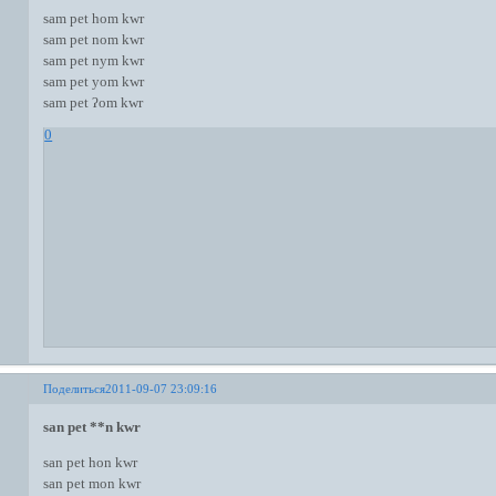
sam pet hom kwr
sam pet nom kwr
sam pet nym kwr
sam pet yom kwr
sam pet ʔom kwr
0
Поделиться
2011-09-07 23:09:16
san pet **n kwr
san pet hon kwr
san pet mon kwr