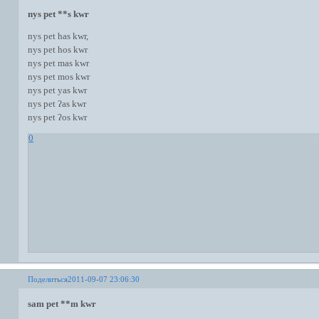
nys pet **s kwr
nys pet has kwr,
nys pet hos kwr
nys pet mas kwr
nys pet mos kwr
nys pet yas kwr
nys pet ʔas kwr
nys pet ʔos kwr
0
Поделиться
2011-09-07 23:06:30
sam pet **m kwr