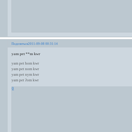
Поделиться
2011-09-08 00:31:14
yam pet **m kwr
yam pet hom kwr
yam pet nom kwr
yam pet nym kwr
yam pet ʔom kwr
0