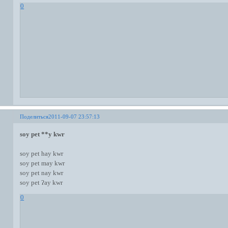
0
Поделиться
2011-09-07 23:57:13
soy pet **y kwr
soy pet hay kwr
soy pet may kwr
soy pet nay kwr
soy pet ʔay kwr
0