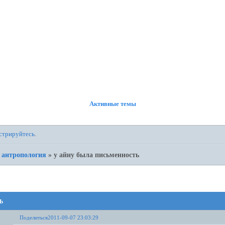
ФОРУМ
УЧАСТНИКИ
ПРАВИЛА
РЕГИСТРАЦИЯ
ВОЙТИ
Активные темы
стрируйтесь
.
 антропология
»
у айну была письменность
ь
Поделиться
2011-09-07 23:03:29