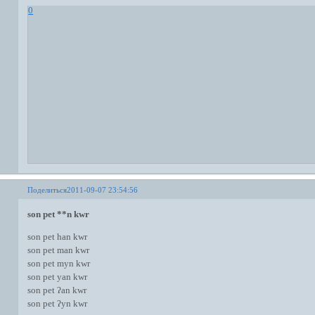
0
Поделиться
2011-09-07 23:54:56
son pet **n kwr
son pet han kwr
son pet man kwr
son pet myn kwr
son pet yan kwr
son pet ʔan kwr
son pet ʔyn kwr