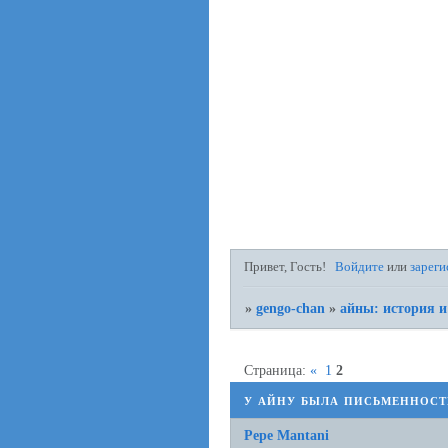
Привет, Гость!
Войдите
или
зареги
»
gengo-chan
»
айны: история и
Страница:
«
1
2
у айну была письменност
Pepe Mantani