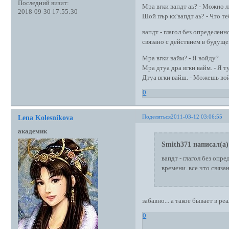
Последний визит:
Мра вгки вапдт аь? - Можно л
2018-09-30 17:55:30
Шой пър кх'вапдт аь? - Что те
вапдт - глагол без определенн
связано с действием в будуще
Мра вгки вайм? - Я войду?
Мра дтуа дра вгки вайм. - Я т
Дтуа вгки вайш. - Можешь во
0
Поделиться
2011-03-12 03:06:55
Lena Kolesnikova
академик
Smith371 написал(а)
вапдт - глагол без опр
времени. все что связа
забавно... а такое бывает в р
0