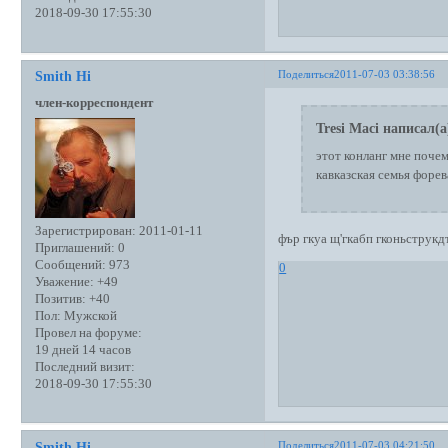
2018-09-30 17:55:30
Поделиться
2011-07-03 03:38:56
Smith Hi
член-корреспондент
Tresi Maci написал(а
этот конланг мне поче
кавказская семья форев
Зарегистрирован
: 2011-01-11
фър гкуа щ'гкабп гконьструкдт
Приглашений:
0
Сообщений:
973
0
Уважение:
+49
Позитив:
+40
Пол:
Мужской
Провел на форуме:
19 дней 14 часов
Последний визит:
2018-09-30 17:55:30
Поделиться
2011-07-03 04:21:50
Smith Hi