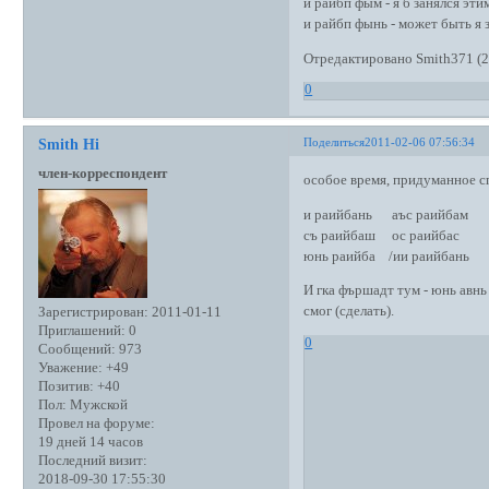
и райбп фым - я б занялся эти
и райбп фынь - может быть я 
Отредактировано Smith371 (2
0
Поделиться
2011-02-06 07:56:34
Smith Hi
член-корреспондент
особое время, придуманное спе
и раийбань аъс раийбам
съ раийбаш ос раийбас
юнь раийба /ии раийбань
И гка фършадт тум - юнь авнь 
смог (сделать).
Зарегистрирован
: 2011-01-11
Приглашений:
0
0
Сообщений:
973
Уважение:
+49
Позитив:
+40
Пол:
Мужской
Провел на форуме:
19 дней 14 часов
Последний визит:
2018-09-30 17:55:30