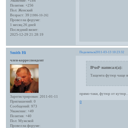
Уважение:
+184
Позитив:
+256
Пол:
Женский
Возраст:
39
[1986-10-26]
Провел на форуме:
1 месяц 26 дней
Последний визит:
2025-12-29 21:28:19
Поделиться
2011-03-13 10:23:32
Smith Hi
член-корреспондент
Bʰudʰ написал(а):
Тащемта футюр чаще вс
прямо-таки, футюр от кутюр... а
Зарегистрирован
: 2011-01-11
Приглашений:
0
0
Сообщений:
973
Уважение:
+49
Позитив:
+40
Пол:
Мужской
Провел на форуме: