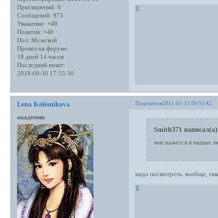
Приглашений:
0
0
Сообщений:
973
Уважение:
+49
Позитив:
+40
Пол:
Мужской
Провел на форуме:
19 дней 14 часов
Последний визит:
2018-09-30 17:55:30
Поделиться
2011-03-13 00:55:42
Lena Kolesnikova
академик
Smith371 написал(а)
мне кажется в наших л
надо посмотреть. вообще, тако
0