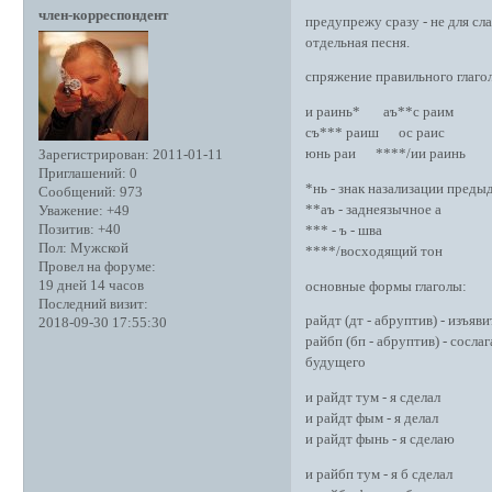
член-корреспондент
предупрежу сразу - не для сл
отдельная песня.
спряжение правильного глагол
и раинь* аъ**с раим
съ*** раиш ос раис
юнь раи ****/ии раинь
Зарегистрирован
: 2011-01-11
Приглашений:
0
*нь - знак назализации преды
Сообщений:
973
**аъ - заднеязычное а
Уважение:
+49
Позитив:
+40
*** - ъ - шва
Пол:
Мужской
****/восходящий тон
Провел на форуме:
19 дней 14 часов
основные формы глаголы:
Последний визит:
райдт (дт - абруптив) - изъя
2018-09-30 17:55:30
райбп (бп - абруптив) - сосл
будущего
и райдт тум - я сделал
и райдт фым - я делал
и райдт фынь - я сделаю
и райбп тум - я б сделал