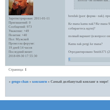
хотеть - не помню как..
hendak (разг. форма - nak). п
Зарегистрирован
: 2011-01-11
Приглашений:
0
Ke mana kamu nak?/Ke mana Sa
Сообщений:
973
собираетесь идти)?
Уважение:
+49
Позитив:
+40
полный вариант (в вопросе он 
Пол:
Мужской
Провел на форуме:
Kamu nak pergi ke mana?
19 дней 14 часов
Отредактировано Smith371 (2
Последний визит:
2018-09-30 17:55:30
0
Страница:
1
»
gengo-chan
»
конланги
»
Самый долбанутый конланг в мире!