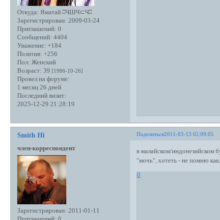
Откуда:
Яматай ʭЧШЧ⊂Чʭ
Зарегистрирован
: 2009-03-24
Приглашений:
0
Сообщений:
4404
Уважение:
+184
Позитив:
+256
Пол:
Женский
Возраст:
39
[1986-10-26]
Провел на форуме:
1 месяц 26 дней
Последний визит:
2025-12-29 21:28:19
Поделиться
2011-03-13 02:09:05
Smith Hi
член-корреспондент
в малайском/индонезийском бу
"мочь", хотеть - не помню как.
0
Зарегистрирован
: 2011-01-11
Приглашений:
0