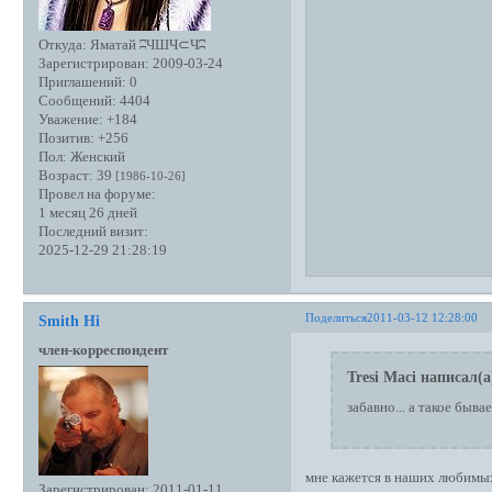
Откуда:
Яматай ʭЧШЧ⊂Чʭ
Зарегистрирован
: 2009-03-24
Приглашений:
0
Сообщений:
4404
Уважение:
+184
Позитив:
+256
Пол:
Женский
Возраст:
39
[1986-10-26]
Провел на форуме:
1 месяц 26 дней
Последний визит:
2025-12-29 21:28:19
Поделиться
2011-03-12 12:28:00
Smith Hi
член-корреспондент
Tresi Maci написал(а
забавно... а такое быва
мне кажется в наших любимых
Зарегистрирован
: 2011-01-11