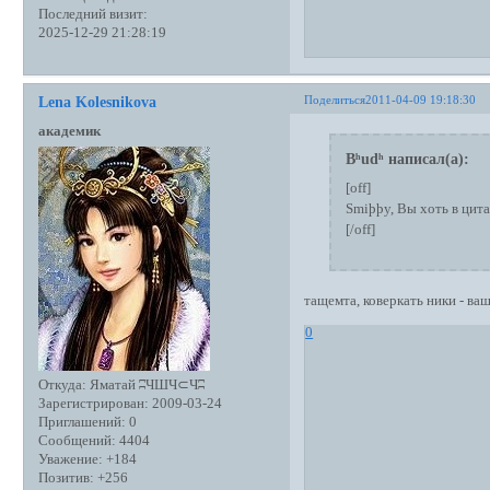
Последний визит:
2025-12-29 21:28:19
Поделиться
2011-04-09 19:18:30
Lena Kolesnikova
академик
Bʰudʰ написал(а):
[off]
Smiþþy, Вы хоть в цит
[/off]
тащемта, коверкать ники - ва
0
Откуда:
Яматай ʭЧШЧ⊂Чʭ
Зарегистрирован
: 2009-03-24
Приглашений:
0
Сообщений:
4404
Уважение:
+184
Позитив:
+256