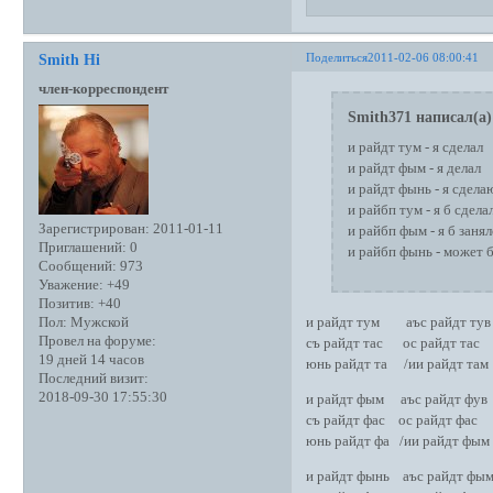
Поделиться
2011-02-06 08:00:41
Smith Hi
член-корреспондент
Smith371 написал(а)
и райдт тум - я сделал
и райдт фым - я делал
и райдт фынь - я сдела
и райбп тум - я б сдела
Зарегистрирован
: 2011-01-11
и райбп фым - я б заня
Приглашений:
0
и райбп фынь - может 
Сообщений:
973
Уважение:
+49
Позитив:
+40
и райдт тум аъс райдт тув
Пол:
Мужской
Провел на форуме:
съ райдт тас ос райдт тас
19 дней 14 часов
юнь райдт та /ии райдт там
Последний визит:
2018-09-30 17:55:30
и райдт фым аъс райдт фув
съ райдт фас ос райдт фас
юнь райдт фа /ии райдт фым
и райдт фынь аъс райдт фы