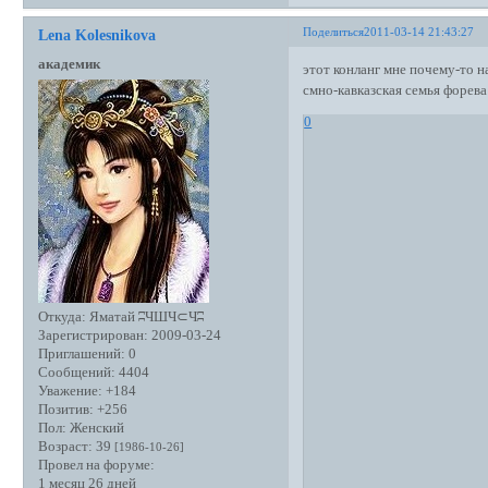
Поделиться
2011-03-14 21:43:27
Lena Kolesnikova
академик
этот конланг мне почему-то н
смно-кавказская семья форева
0
Откуда:
Яматай ʭЧШЧ⊂Чʭ
Зарегистрирован
: 2009-03-24
Приглашений:
0
Сообщений:
4404
Уважение:
+184
Позитив:
+256
Пол:
Женский
Возраст:
39
[1986-10-26]
Провел на форуме:
1 месяц 26 дней