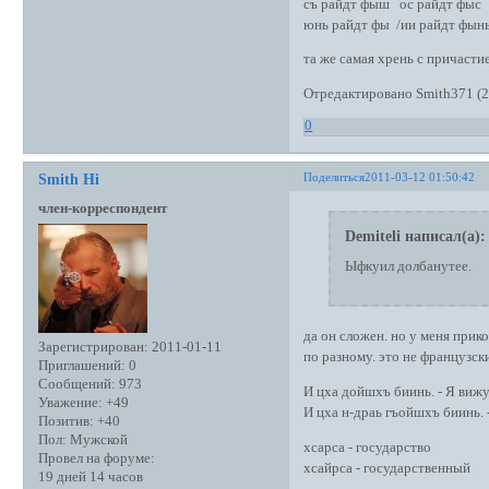
съ райдт фыш ос райдт фыс
юнь райдт фы /ии райдт фын
та же самая хрень с причастие
Отредактировано Smith371 (2
0
Поделиться
2011-03-12 01:50:42
Smith Hi
член-корреспондент
Demiteli написал(а):
Ыфкуил долбанутее.
да он сложен. но у меня прик
Зарегистрирован
: 2011-01-11
по разному. это не французски
Приглашений:
0
Сообщений:
973
И цха дойшхъ биинь. - Я виж
Уважение:
+49
И цха н-драь гъойшхъ биинь.
Позитив:
+40
Пол:
Мужской
хсарса - государство
Провел на форуме:
хсайрса - государственный
19 дней 14 часов