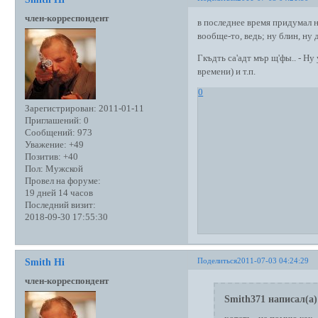
член-корреспондент
в последнее время придумал но
вообще-то, ведь; ну блин, ну 
Гкъдть са'адт мър щ'фы.. - Ну
времени) и т.п.
0
Зарегистрирован
: 2011-01-11
Приглашений:
0
Сообщений:
973
Уважение:
+49
Позитив:
+40
Пол:
Мужской
Провел на форуме:
19 дней 14 часов
Последний визит:
2018-09-30 17:55:30
Поделиться
2011-07-03 04:24:29
Smith Hi
член-корреспондент
Smith371 написал(а)