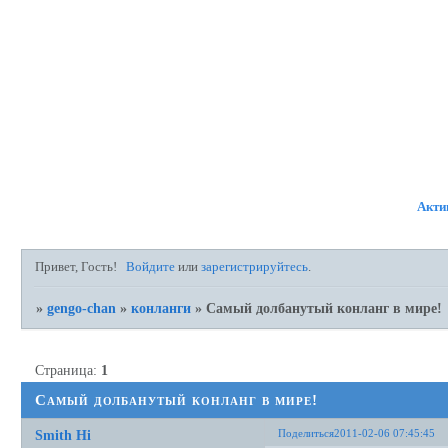
ФОРУМ
УЧАСТНИКИ
ПР
Акти
Привет, Гость!
Войдите
или
зарегистрируйтесь
.
»
gengo-chan
»
конланги
»
Самый долбанутый конланг в мире!
Страница:
1
Самый долбанутый конланг в мире!
Поделиться
2011-02-06 07:45:45
Smith Hi