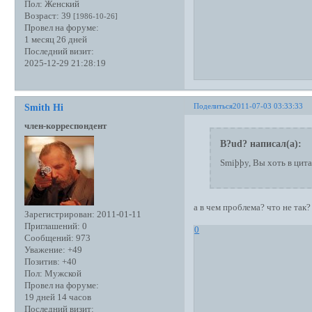
Пол:
Женский
Возраст:
39
[1986-10-26]
Провел на форуме:
1 месяц 26 дней
Последний визит:
2025-12-29 21:28:19
Поделиться
2011-07-03 03:33:33
Smith Hi
член-корреспондент
B?ud? написал(а):
Smiþþy, Вы хоть в цит
а в чем проблема? что не так?
Зарегистрирован
: 2011-01-11
Приглашений:
0
0
Сообщений:
973
Уважение:
+49
Позитив:
+40
Пол:
Мужской
Провел на форуме:
19 дней 14 часов
Последний визит: