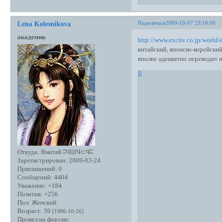
Поделиться
2009-10-07 23:18:00
Lena Kolesnikova
академик
http://www.excite.co.jp/world/
китайский, японско-корейски
вполне адекватно переводит 
0
Откуда:
Яматай ʭЧШЧ⊂Чʭ
Зарегистрирован
: 2009-03-24
Приглашений:
0
Сообщений:
4404
Уважение:
+184
Позитив:
+256
Пол:
Женский
Возраст:
39
[1986-10-26]
Провел на форуме: