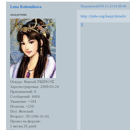
Поделиться
2010-11-23 01:09:46
Lena Kolesnikova
академик
http://jisho.org/kanji/details/
0
Откуда:
Яматай ʭЧШЧ⊂Чʭ
Зарегистрирован
: 2009-03-24
Приглашений:
0
Сообщений:
4404
Уважение:
+184
Позитив:
+256
Пол:
Женский
Возраст:
39
[1986-10-26]
Провел на форуме:
1 месяц 26 дней