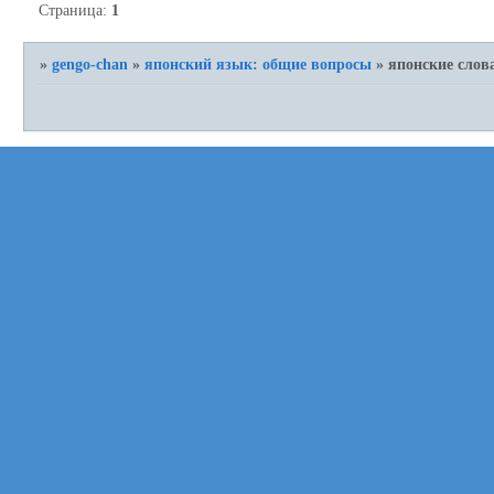
Страница:
1
»
gengo-chan
»
японский язык: общие вопросы
»
японские слов