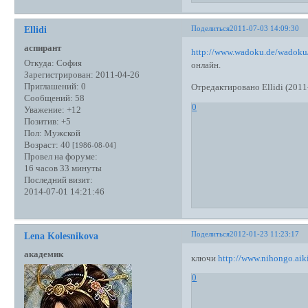
Поделиться
2011-07-03 14:09:30
Ellidi
аспирант
http://www.wadoku.de/wadoku
Откуда:
София
онлайн.
Зарегистрирован
: 2011-04-26
Приглашений:
0
Отредактировано Ellidi (2011
Сообщений:
58
0
Уважение:
+12
Позитив:
+5
Пол:
Мужской
Возраст:
40
[1986-08-04]
Провел на форуме:
16 часов 33 минуты
Последний визит:
2014-07-01 14:21:46
Поделиться
2012-01-23 11:23:17
Lena Kolesnikova
академик
ключи
http://www.nihongo.aik
0