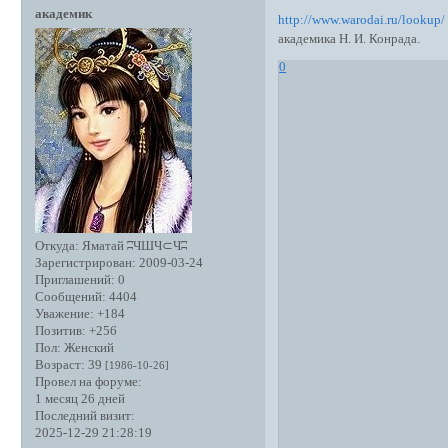
академик
http://www.warodai.ru/lookup/
академика Н. И. Конрада.
0
Откуда:
Яматай ʭЧШЧ⊂Чʭ
Зарегистрирован
: 2009-03-24
Приглашений:
0
Сообщений:
4404
Уважение:
+184
Позитив:
+256
Пол:
Женский
Возраст:
39
[1986-10-26]
Провел на форуме:
1 месяц 26 дней
Последний визит:
2025-12-29 21:28:19