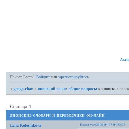
ФОРУМ
УЧАСТНИКИ
ПР
Акти
Привет, Гость!
Войдите
или
зарегистрируйтесь
.
»
gengo-chan
»
японский язык: общие вопросы
»
японские слов
Страница:
1
японские словари и переводчики он-лайн
Поделиться
2009-04-07 04:32:03
Lena Kolesnikova