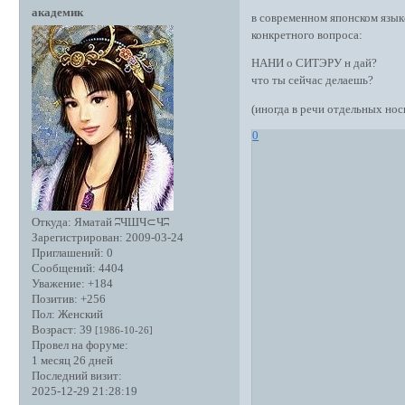
академик
в современном японском язык
конкретного вопроса:
НАНИ о СИТЭРУ н дай?
что ты сейчас делаешь?
(иногда в речи отдельных но
0
Откуда:
Яматай ʭЧШЧ⊂Чʭ
Зарегистрирован
: 2009-03-24
Приглашений:
0
Сообщений:
4404
Уважение:
+184
Позитив:
+256
Пол:
Женский
Возраст:
39
[1986-10-26]
Провел на форуме:
1 месяц 26 дней
Последний визит:
2025-12-29 21:28:19