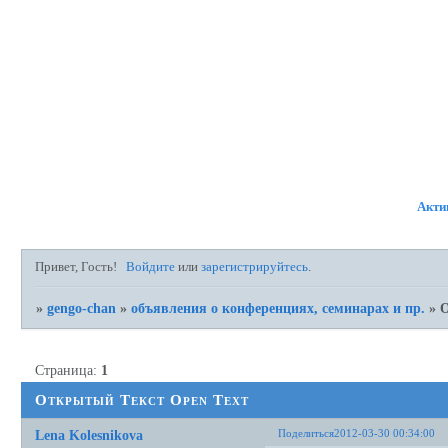
ФОРУМ
УЧАСТНИКИ
ПР
Акти
Привет, Гость!
Войдите
или
зарегистрируйтесь
.
»
gengo-chan
»
объявления о конференциях, семинарах и пр.
»
О
Страница:
1
Открытый Текст Open Text
Поделиться
2012-03-30 00:34:00
Lena Kolesnikova