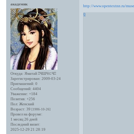
академик
http://www.opentextnn.ru/mu
0
Откуда:
Яматай ʭЧШЧ⊂Чʭ
Зарегистрирован
: 2009-03-24
Приглашений:
0
Сообщений:
4404
Уважение:
+184
Позитив:
+256
Пол:
Женский
Возраст:
39
[1986-10-26]
Провел на форуме:
1 месяц 26 дней
Последний визит:
2025-12-29 21:28:19