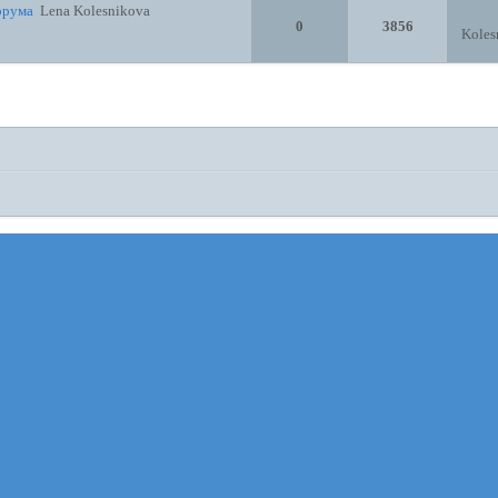
орума
Lena Kolesnikova
0
3856
Koles