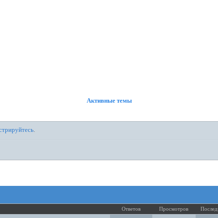
ФОРУМ
УЧАСТНИКИ
ПРАВИЛА
РЕГИСТРАЦИЯ
ВОЙТИ
Активные темы
стрируйтесь
.
Ответов
Просмотров
Послед