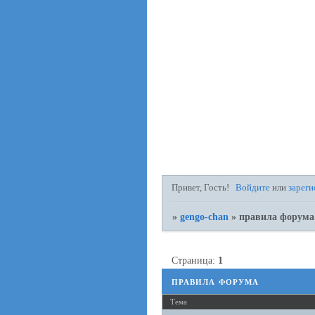
Привет, Гость!
Войдите
или
зареги
»
gengo-chan
»
правила форума
Страница:
1
правила форума
Тема