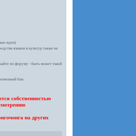
ные идеи)
одства языков и культур также не
кайте по форуму - быть может такой
временный бан.
ются собственностью
усмотрению
нгочонга на других