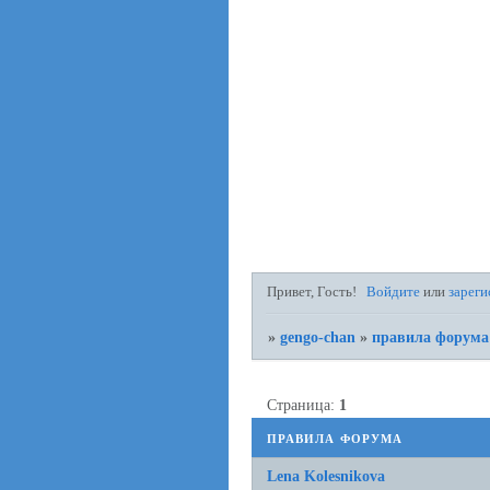
Привет, Гость!
Войдите
или
зареги
»
gengo-chan
»
правила форума
Страница:
1
правила форума
Lena Kolesnikova