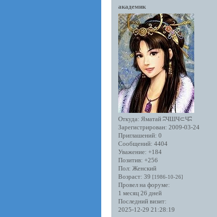
академик
Откуда:
Яматай ʭЧШЧ⊂Чʭ
Зарегистрирован
: 2009-03-24
Приглашений:
0
Сообщений:
4404
Уважение:
+184
Позитив:
+256
Пол:
Женский
Возраст:
39
[1986-10-26]
Провел на форуме:
1 месяц 26 дней
Последний визит:
2025-12-29 21:28:19