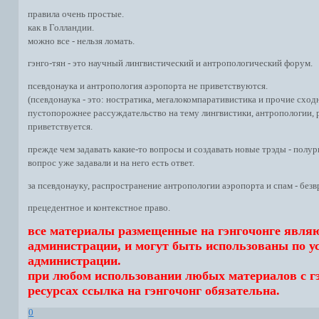
правила очень простые.
как в Голландии.
можно все - нельзя ломать.
гэнго-тян - это научный лингвистический и антропологический форум.
псевдонаука и антропология аэропорта не приветствуются.
(псевдонаука - это: ностратика, мегалокомпаративистика и прочие сход
пустопорожнее рассуждательство на тему лингвистики, антропологии, р
приветствуется.
прежде чем задавать какие-то вопросы и создавать новые трэды - полур
вопрос уже задавали и на него есть ответ.
за псевдонауку, распространение антропологии аэропорта и спам - без
прецедентное и контекстное право.
все материалы размещенные на гэнгочонге явля
администрации, и могут быть использованы по 
администрации.
при любом использовании любых материалов с гэ
ресурсах ссылка на гэнгочонг обязательна.
0