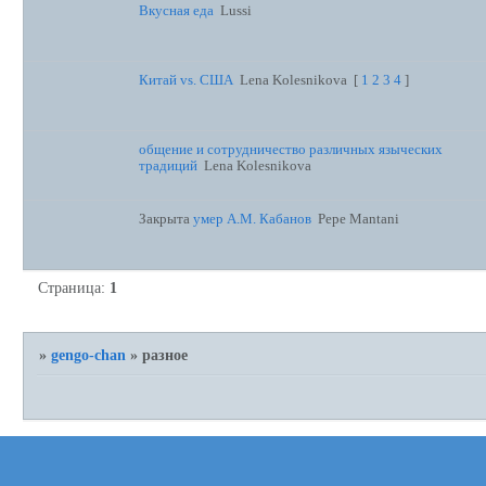
Вкусная еда
Lussi
Китай vs. США
Lena Kolesnikova
[
1
2
3
4
]
общение и сотрудничество различных языческих
традиций
Lena Kolesnikova
Закрыта
умер А.М. Кабанов
Pepe Mantani
Страница:
1
»
gengo-chan
»
разное