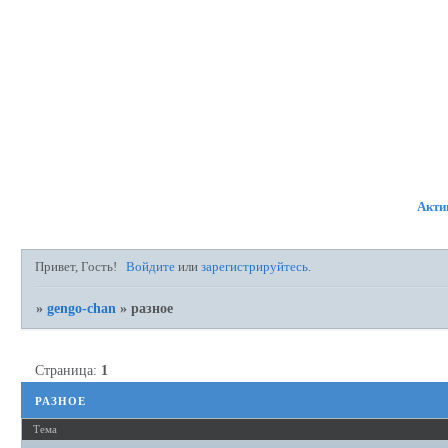
ФОРУМ
УЧАСТНИКИ
ПР
Акти
Привет, Гость!
Войдите
или
зарегистрируйтесь
.
»
gengo-chan
»
разное
Страница:
1
разное
Тема