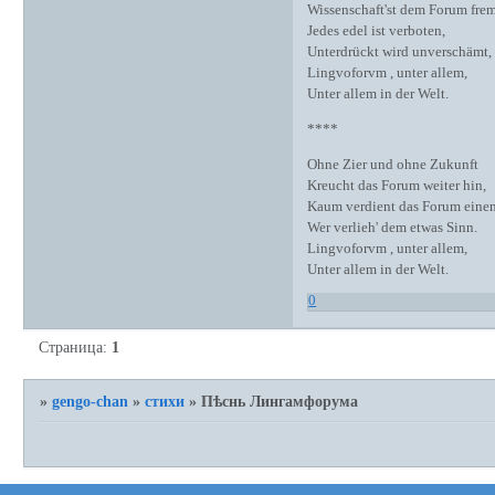
Wissenschaft'st dem Forum fre
Jedes edel ist verboten,
Unterdrückt wird unverschämt,
Lingvoforvm , unter allem,
Unter allem in der Welt.
****
Ohne Zier und ohne Zukunft
Kreucht das Forum weiter hin,
Kaum verdient das Forum einen
Wer verlieh' dem etwas Sinn.
Lingvoforvm , unter allem,
Unter allem in der Welt.
0
Страница:
1
»
gengo-chan
»
стихи
»
Пѣснь Лингамфорума