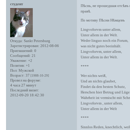
студент
Пѣснь, не прошедшая отсѣвъ
правѣ.
По мотиву Пѣсни Нѣмцевъ
Lingvoforvm unter allem,
Unter allem in der Welt.
Weder linguo noch ein Forum,
Откуда:
Sankt Petersburg
Зарегистрирован
: 2012-08-06
was nicht gutes beeinhält.
Приглашений:
0
Lingvoforvm, unter allem,
Сообщений:
21
Unter allem in der Welt.
Уважение:
+2
Позитив:
+1
****
Пол:
Мужской
Возраст:
37
Wer nichts weiß,
[1988-10-29]
Провел на форуме:
Und an nichts glaubet,
4 часа 27 минут
Findet da den besten Schutz,
Последний визит:
Herschen hier Betrug und Lüge
2012-09-20 18:42:30
Wahrheit ist vermischt mit Sch
Lingvoforvm , unter allem,
Unter allem in der Welt
****
Sinnlos Reden, knechtlich, wei