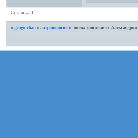
Страница:
1
»
gengo-chan
»
антропология
»
школа злословия с Александром