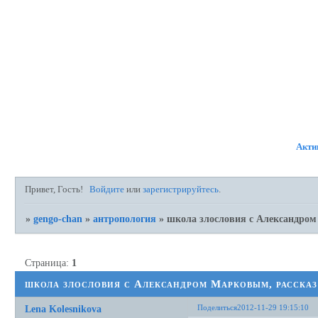
ФОРУМ
УЧАСТНИКИ
ПР
Акти
Привет, Гость!
Войдите
или
зарегистрируйтесь
.
»
gengo-chan
»
антропология
»
школа злословия с Александром
Страница:
1
школа злословия с Александром Марковым, рассказ
Поделиться
2012-11-29 19:15:10
Lena Kolesnikova