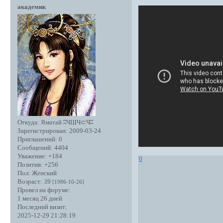
академик
Откуда:
Яматай ʭЧШЧ⊂Чʭ
Зарегистрирован
: 2009-03-24
Приглашений:
0
Сообщений:
4404
Уважение:
+184
0
Позитив:
+256
Пол:
Женский
Возраст:
39
[1986-10-26]
Провел на форуме:
1 месяц 26 дней
Последний визит:
2025-12-29 21:28:19