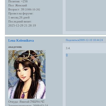
Позитив:
+256
Пол:
Женский
Возраст:
39
[1986-10-26]
Провел на форуме:
1 месяц 26 дней
Последний визит:
2025-12-29 21:28:19
Поделиться
2009-12-10 18:44:24
Lena Kolesnikova
академик
3.4.
0
Откуда:
Яматай ʭЧШЧ⊂Чʭ
Зарегистрирован
: 2009-03-24