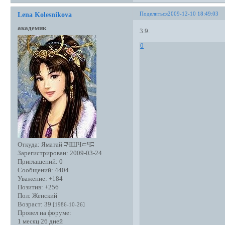
Поделиться
2009-12-10 18:49:03
Lena Kolesnikova
академик
3.9.
0
Откуда:
Яматай ʭЧШЧ⊂Чʭ
Зарегистрирован
: 2009-03-24
Приглашений:
0
Сообщений:
4404
Уважение:
+184
Позитив:
+256
Пол:
Женский
Возраст:
39
[1986-10-26]
Провел на форуме:
1 месяц 26 дней