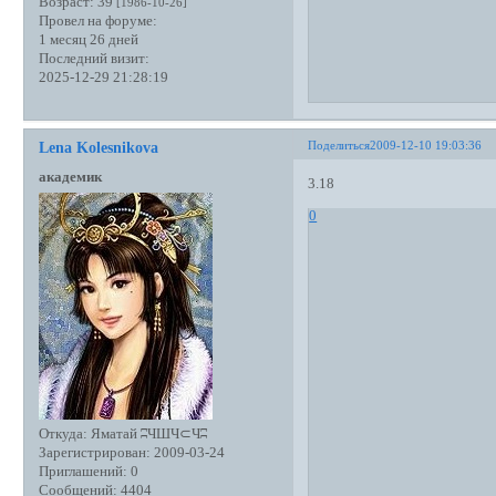
Возраст:
39
[1986-10-26]
Провел на форуме:
1 месяц 26 дней
Последний визит:
2025-12-29 21:28:19
Поделиться
2009-12-10 19:03:36
Lena Kolesnikova
академик
3.18
0
Откуда:
Яматай ʭЧШЧ⊂Чʭ
Зарегистрирован
: 2009-03-24
Приглашений:
0
Сообщений:
4404