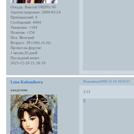
Откуда:
Яматай ʭЧШЧ⊂Чʭ
Зарегистрирован
: 2009-03-24
Приглашений:
0
Сообщений:
4404
Уважение:
+184
Позитив:
+256
Пол:
Женский
Возраст:
39
[1986-10-26]
Провел на форуме:
1 месяц 26 дней
Последний визит:
2025-12-29 21:28:19
Поделиться
2009-12-10 18:55:57
Lena Kolesnikova
академик
3.13
0