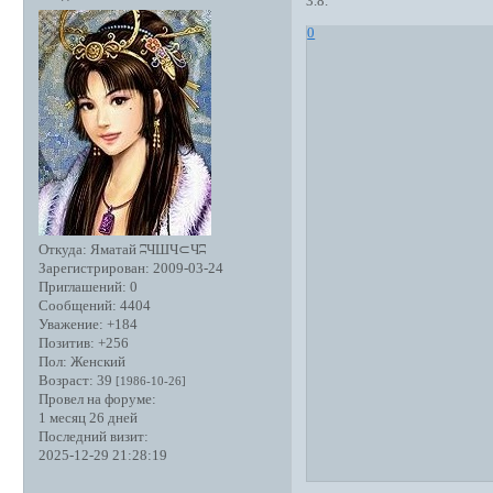
3.8.
0
Откуда:
Яматай ʭЧШЧ⊂Чʭ
Зарегистрирован
: 2009-03-24
Приглашений:
0
Сообщений:
4404
Уважение:
+184
Позитив:
+256
Пол:
Женский
Возраст:
39
[1986-10-26]
Провел на форуме:
1 месяц 26 дней
Последний визит:
2025-12-29 21:28:19