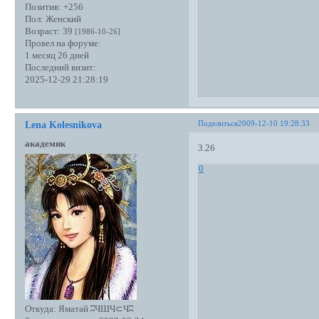
Позитив:
+256
Пол:
Женский
Возраст:
39
[1986-10-26]
Провел на форуме:
1 месяц 26 дней
Последний визит:
2025-12-29 21:28:19
Поделиться
2009-12-10 19:28:33
Lena Kolesnikova
академик
3.26
0
Откуда:
Яматай ʭЧШЧ⊂Чʭ