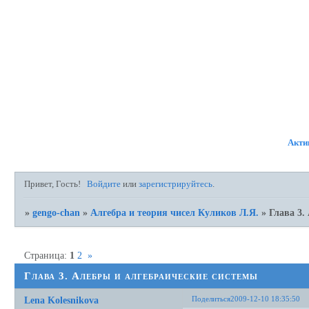
ФОРУМ
УЧАСТНИКИ
ПР
Акти
Привет, Гость!
Войдите
или
зарегистрируйтесь
.
»
gengo-chan
»
Алгебра и теория чисел Куликов Л.Я.
»
Глава 3.
Страница:
1
2
»
Глава 3. Алебры и алгебраические системы
Поделиться
2009-12-10 18:35:50
Lena Kolesnikova