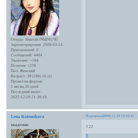
Откуда:
Яматай ʭЧШЧ⊂Чʭ
Зарегистрирован
: 2009-03-24
Приглашений:
0
Сообщений:
4404
Уважение:
+184
Позитив:
+256
Пол:
Женский
Возраст:
39
[1986-10-26]
Провел на форуме:
1 месяц 26 дней
Последний визит:
2025-12-29 21:28:19
Поделиться
2009-12-10 19:16:42
Lena Kolesnikova
академик
3.22
0