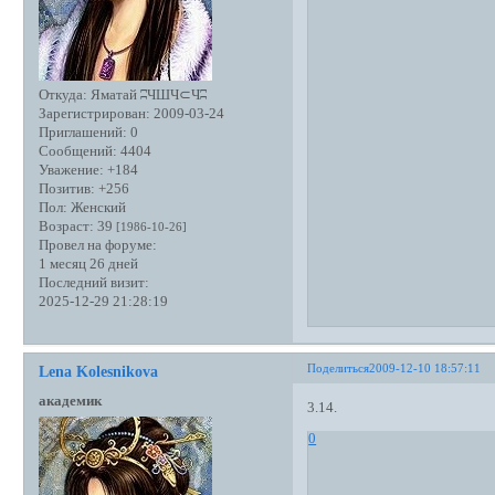
Откуда:
Яматай ʭЧШЧ⊂Чʭ
Зарегистрирован
: 2009-03-24
Приглашений:
0
Сообщений:
4404
Уважение:
+184
Позитив:
+256
Пол:
Женский
Возраст:
39
[1986-10-26]
Провел на форуме:
1 месяц 26 дней
Последний визит:
2025-12-29 21:28:19
Поделиться
2009-12-10 18:57:11
Lena Kolesnikova
академик
3.14.
0