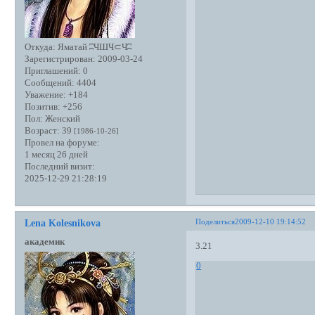
Откуда:
Яматай ʭЧШЧ⊂Чʭ
Зарегистрирован
: 2009-03-24
Приглашений:
0
Сообщений:
4404
Уважение:
+184
Позитив:
+256
Пол:
Женский
Возраст:
39
[1986-10-26]
Провел на форуме:
1 месяц 26 дней
Последний визит:
2025-12-29 21:28:19
Поделиться
2009-12-10 19:14:52
Lena Kolesnikova
академик
3.21
0