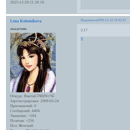
2025-12-29 21:28:19
Поделиться
2009-12-10 19:02:07
Lena Kolesnikova
академик
3.17
0
Откуда:
Яматай ʭЧШЧ⊂Чʭ
Зарегистрирован
: 2009-03-24
Приглашений:
0
Сообщений:
4404
Уважение:
+184
Позитив:
+256
Пол:
Женский