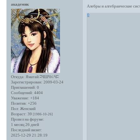
академик
Алебры и алгебраические си
0
Откуда:
Яматай ʭЧШЧ⊂Чʭ
Зарегистрирован
: 2009-03-24
Приглашений:
0
Сообщений:
4404
Уважение:
+184
Позитив:
+256
Пол:
Женский
Возраст:
39
[1986-10-26]
Провел на форуме:
1 месяц 26 дней
Последний визит:
2025-12-29 21:28:19