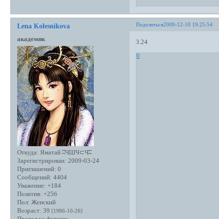
Поделиться
2009-12-10 19:25:54
Lena Kolesnikova
академик
3.24
0
Откуда:
Яматай ʭЧШЧ⊂Чʭ
Зарегистрирован
: 2009-03-24
Приглашений:
0
Сообщений:
4404
Уважение:
+184
Позитив:
+256
Пол:
Женский
Возраст:
39
[1986-10-26]
Провел на форуме: