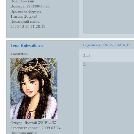
Пол:
Женский
Возраст:
39
[1986-10-26]
Провел на форуме:
1 месяц 26 дней
Последний визит:
2025-12-29 21:28:19
Поделиться
2009-12-10 18:51:47
Lena Kolesnikova
академик
3.11
0
Откуда:
Яматай ʭЧШЧ⊂Чʭ
Зарегистрирован
: 2009-03-24
Приглашений:
0