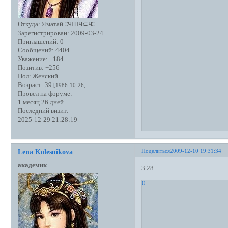
Откуда:
Яматай ʭЧШЧ⊂Чʭ
Зарегистрирован
: 2009-03-24
Приглашений:
0
Сообщений:
4404
Уважение:
+184
Позитив:
+256
Пол:
Женский
Возраст:
39
[1986-10-26]
Провел на форуме:
1 месяц 26 дней
Последний визит:
2025-12-29 21:28:19
Поделиться
2009-12-10 19:31:34
Lena Kolesnikova
академик
3.28
0