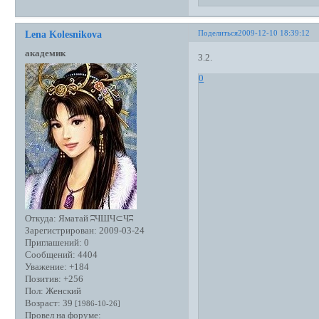
Поделиться
2009-12-10 18:39:12
Lena Kolesnikova
академик
3.2.
0
Откуда:
Яматай ʭЧШЧ⊂Чʭ
Зарегистрирован
: 2009-03-24
Приглашений:
0
Сообщений:
4404
Уважение:
+184
Позитив:
+256
Пол:
Женский
Возраст:
39
[1986-10-26]
Провел на форуме: