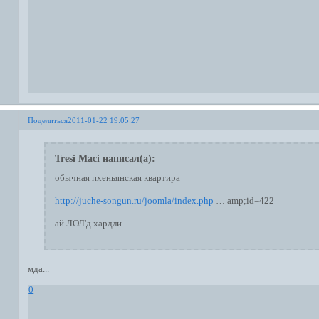
Поделиться
2011-01-22 19:05:27
Tresi Maci написал(а):
обычная пхеньянская квартира
http://juche-songun.ru/joomla/index.php
… amp;id=422
ай ЛОЛ'д хардли
мда...
0