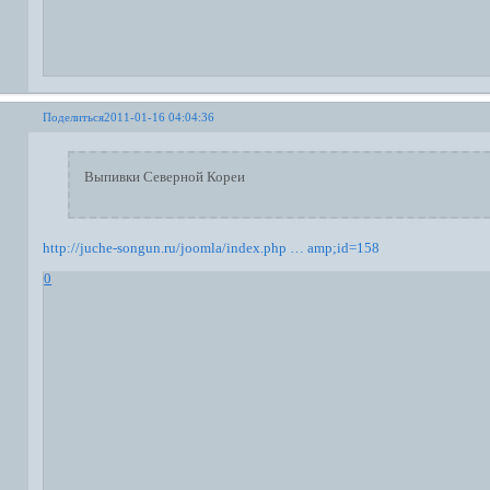
Поделиться
2011-01-16 04:04:36
Выпивки Северной Кореи
http://juche-songun.ru/joomla/index.php … amp;id=158
0