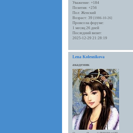
Уважение:
+184
Позитив:
+256
Пол:
Женский
Возраст:
39
[1986-10-26]
Провел на форуме:
1 месяц 26 дней
Последний визит:
2025-12-29 21:28:19
Lena Kolesnikova
академик