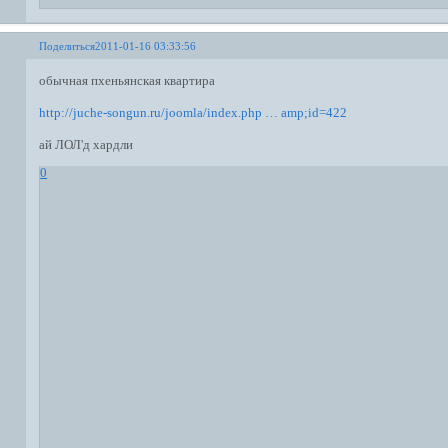
Поделиться
2011-01-16 03:33:56
обычная пхеньянская квартира
http://juche-songun.ru/joomla/index.php … amp;id=422
ай ЛОЛ'д хардли
0