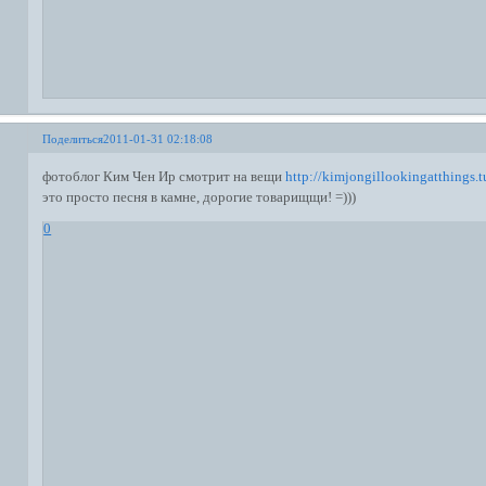
Поделиться
2011-01-31 02:18:08
фотоблог Ким Чен Ир смотрит на вещи
http://kimjongillookingatthings.
это просто песня в камне, дорогие товарищщи! =)))
0