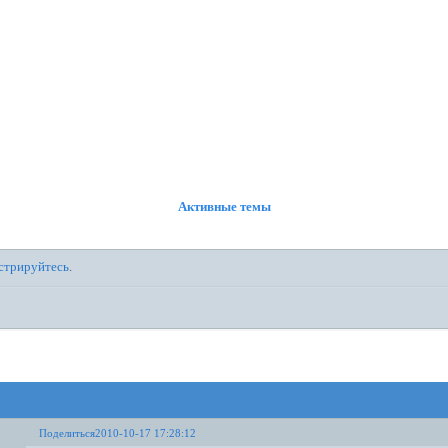
ФОРУМ
УЧАСТНИКИ
ПРАВИЛА
РЕГИСТРАЦИЯ
ВОЙТИ
Активные темы
стрируйтесь
.
Поделиться
2010-10-17 17:28:12