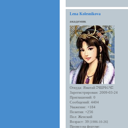
Lena Kolesnikova
академик
Откуда:
Яматай ʭЧШЧ⊂Чʭ
Зарегистрирован
: 2009-03-24
Приглашений:
0
Сообщений:
4404
Уважение:
+184
Позитив:
+256
Пол:
Женский
Возраст:
39
[1986-10-26]
Провел на форуме: