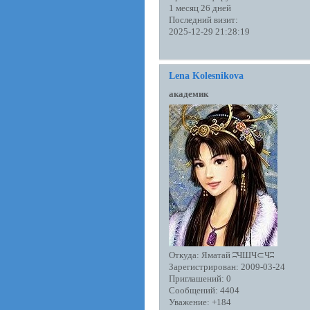
1 месяц 26 дней
Последний визит:
2025-12-29 21:28:19
Lena Kolesnikova
академик
Откуда:
Яматай ʭЧШЧ⊂Чʭ
Зарегистрирован
: 2009-03-24
Приглашений:
0
Сообщений:
4404
Уважение:
+184