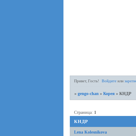
Привет, Гость!
Войдите
или
зареги
»
gengo-chan
»
Корея
»
КНДР
Страница:
1
КНДР
Lena Kolesnikova