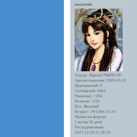
академик
Откуда:
Яматай ʭЧШЧ⊂Чʭ
Зарегистрирован
: 2009-03-24
Приглашений:
0
Сообщений:
4404
Уважение:
+184
Позитив:
+256
Пол:
Женский
Возраст:
39
[1986-10-26]
Провел на форуме:
1 месяц 26 дней
Последний визит:
2025-12-29 21:28:19