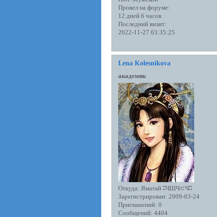
Провел на форуме:
12 дней 6 часов
Последний визит:
2022-11-27 03:35:25
Lena Kolesnikova
академик
Откуда:
Яматай ʭЧШЧ⊂Чʭ
Зарегистрирован
: 2009-03-24
Приглашений:
0
Сообщений:
4404