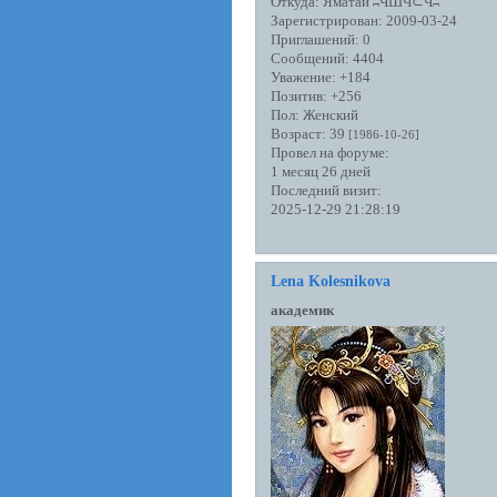
Откуда:
Яматай ʭЧШЧ⊂Чʭ
Зарегистрирован
: 2009-03-24
Приглашений:
0
Сообщений:
4404
Уважение:
+184
Позитив:
+256
Пол:
Женский
Возраст:
39
[1986-10-26]
Провел на форуме:
1 месяц 26 дней
Последний визит:
2025-12-29 21:28:19
Lena Kolesnikova
академик