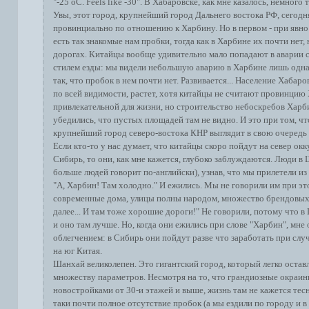
"-25 оС. Feels like -30". В Хабаровске, как мне казалось, немного 
Увы, этот город, крупнейший город Дальнего востока РФ, сегодн
провинциально по отношению к Харбину. Но в первом - при явн
есть так знакомые нам пробки, тогда как в Харбине их почти нет,
дорогах. Китайцы вообще удивительно мало попадают в аварии
стилем езды: мы видели небольшую аварию в Харбине лишь одн
так, что пробок в нем почти нет. Развивается... Население Хабаро
по всей видимости, растет, хотя китайцы не считают провинцию
привлекательной для жизни, но строительство небоскребов Харб
убедились, что пустых площадей там не видно. И это при том, ч
крупнейший город северо-востока КНР выглядит в свою очередь
Если кто-то у нас думает, что китайцы скоро пойдут на север 
Сибирь, то они, как мне кажется, глубоко заблуждаются. Люди в 
больше людей говорит по-английски), узнав, что мы прилетели из
"А, Харбин! Там холодно." И ежились. Мы не говорили им при эт
современные дома, улицы полны народом, множество брендовых 
далее... И там тоже хорошие дороги!" Не говорили, потому что в
и оно там лучше. Но, когда они ежились при слове "Харбин", мне
облегчением: в Сибирь они пойдут разве что заработать при слу
на юг Китая.
Шанхай великолепен. Это гигантский город, который легко остав
множеству параметров. Несмотря на то, что грандиозные окраи
новостройками от 30-и этажей и выше, жизнь там не кажется тес
таки почти полное отсутствие пробок (а мы ездили по городу и в