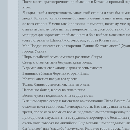
После моего краткосрочного пребывания в Китае на прошлой нед
этом.
Я ездил, чтобы почувствовать запах этой страны и хотя бы немн
людей. Конечно, страна очень большая и очень разная, и некото
ос всех сторон. У меня такой роскоши не имеется, поэтому мне 
ответить самому себе на пару вопросов пользуясь собственной
маршрут для короткого пребывания там был выбран максимально
(север страны) и Шанхай - юго-восток, ворота Китая в мир.
Мао Цзедун писал в стихотворении "Башня Желтого аиста" (Хуа
города Ухань):
Ширь китайской земли омывает разливом Янцзы.
Север с югом связала бегущая вдаль колея.
В дымке ливня сверкающей яркая зелень сквозит.
Защищают Янцзы Черепаха-гора и Змея.
Желтый аист от нас улетел далеко.
Только башня осталась, как память о нем.
Наполняю бокал, в реку выливаю вино.
Волны чувств поднимаются в сердце моем.
В нашем случае север и юг связала авиакомпания China Eastern Ai
отложен из-за технической неисправности. Нас выгрузили из сам
время, после чего время от времени давали нам противоречиву
приходилось выуживать из сотрудников аэропорта с большими т
очень мало говорят по-английски. Еще меньше нам попадалось л
бы "привет" или "спасибо" по-русски. Когда-то город русской эм