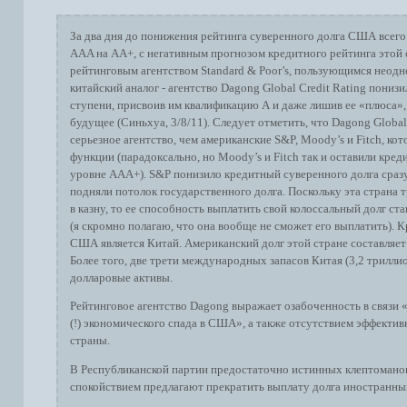
За два дня до понижения рейтинга суверенного долга США всего 
AAA на AA+, с негативным прогнозом кредитного рейтинга этой 
рейтинговым агентством Standard & Poor’s, пользующимся неодн
китайский аналог - агентство Dagong Global Credit Rating пониз
ступени, присвоив им квалификацию А и даже лишив ее «плюса»,
будущее (Синьхуа, 3/8/11). Следует отметить, что Dagong Global 
серьезное агентство, чем американские S&P, Moody’s и Fitch, ко
функции (парадоксально, но Moody’s и Fitch так и оставили кр
уровне ААА+). S&P понизило кредитный суверенного долга сразу
подняли потолок государственного долга. Поскольку эта страна 
в казну, то ее способность выплатить свой колоссальный долг ст
(я скромно полагаю, что она вообще не сможет его выплатить).
США является Китай. Американский долг этой стране составляет
Более того, две трети международных запасов Китая (3,2 трилли
долларовые активы.
Рейтинговое агентство Dagong выражает озабоченность в связи 
(!) экономического спада в США», а также отсутствием эффекти
страны.
В Республиканской партии предостаточно истинных клептомано
спокойствием предлагают прекратить выплату долга иностранны