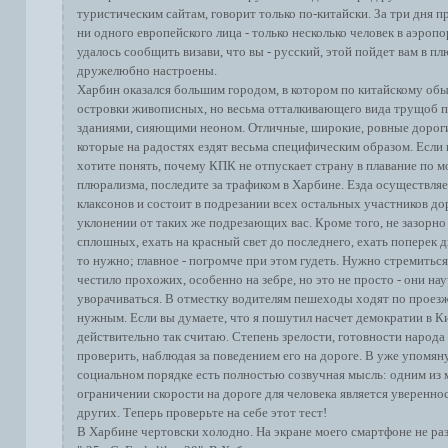
туристическим сайтам, говорит только по-китайски. За три дня 
ни одного европейского лица - только несколько человек в аэропо
удалось сообщить визави, что вы - русский, этой пойдет вам в пл
дружелюбно настроены.
Харбин оказался большим городом, в котором по китайскому о
островки живописных, но весьма отталкивающего вида трущоб 
зданиями, сияющими неоном. Отличные, широкие, ровные дороги
которые на радостях ездят весьма специфическим образом. Если 
хотите понять, почему КПК не отпускает страну в плавание по 
плюрализма, последите за трафиком в Харбине. Езда осуществля
клаксонов и состоит в подрезании всех остальных участников до
уклонении от таких же подрезающих вас. Кроме того, не зазорно
сплошных, ехать на красный свет до последнего, ехать поперек д
то нужно; главное - погромче при этом гудеть. Нужно стремитьс
честило прохожих, особенно на зебре, но это не просто - они на
уворачиваться. В отместку водителям пешеходы ходят по проезже
нужным. Если вы думаете, что я пошутил насчет демократии в Ки
действительно так считаю. Степень зрелости, готовности народ
проверить, наблюдая за поведением его на дороге. В уже упомян
социальном порядке есть полностью созвучная мысль: одним из
ограничении скорости на дороге для человека является уверенно
других. Теперь проверьте на себе этот тест!
В Харбине чертовски холодно. На экране моего смартфоне не раз 