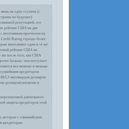
лишь на одну ступень (с
страны на будущее)
означной репутацией, его
ило рейтинг США на две
 с негативным прогнозом на
Credit Rating гораздо более
торые выполняют одни и те же
едитный рейтинг США на
 же после того, как США
тратит больше, чем поступает
ановится все меньше и меньше
 Крупнейшим кредитором
 885,3 миллиардов долларов.
она долларов) вложены в
«перспективой длительного
вной защиты кредиторов этой
в, которые с олимпийским
м кредиторам.