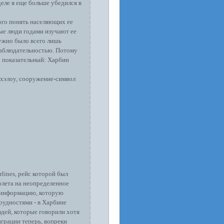
еле я еще больше убедился в
ого понять населяющих ее
рые люди годами изучают ее
нужно было всего лишь
 наблюдательностью. Потому
 показательный: Харбин
нхэлоу, сооружение-символ
rlines, рейс которой был
олета на неопределенное
ю информацию, которую
рудностями - в Харбине
юдей, которые говорили хотя
играции теперь, вопреки