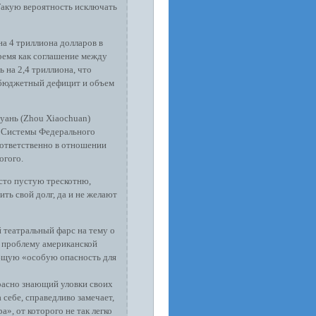
Такую вероятность исключать
 4 триллиона долларов в
время как соглашение между
 на 2,4 триллиона, что
ть бюджетный дефицит и объем
уань (Zhou Xiaochuan)
з Системы Федерального
 ответственно в отношении
огого.
сто пустую трескотню,
ть свой долг, да и не желают
 театральный фарс на тему о
 проблему американской
ющую «особую опасность для
расно знающий уловки своих
 себе, справедливо замечает,
, от которого не так легко