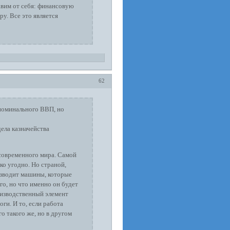
авим от себя: финансовую
. Все это является
62
номинального ВВП, но
дела казначейства
современного мира. Самой
о угодно. Но страной,
оизводит машины, которые
о, но что именно он будет
роизводственный элемент
ги. И то, если работа
о такого же, но в другом