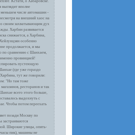
теплее. Кстати, о Хабаровске.
я выглядит вполне
о меньшем числе автомашин -
 несмотря на внешний хаос на
 со своим захватывающим дух
ажды. Харбин развивается
вска снижается, а Харбина,
 Хейлунцзян особенно
ине продолжается, и мы
то по сравнению с Шанхаем,
 именно провинцией!
оккупировать пустеющую
Шанхае (где уже гораздо
 Харбина, тут же говорили:
ом: "Но там тоже
магазинов, ресторанов и так
 Шанхае всего этого больше,
 оставалось выдохнуть с
чае. Чтобы потом переехать
ляет позади Москву по
ны застраиваются
ной. Широкие улицы, опять-
 часы пик), машины не