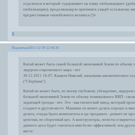
отделаться и который «удерживает на плаву глобализацию» (доб
глобализацию), продолжающую причинять ущерб остальному миру
предвестником «неизбежного коллапса (!)»
0
Поделиться
2011-12-30 22:40:35
Китай может быть самой большой экономикой Земли по объему 
лидером современного мира - нет
30.12.2011 16:07, Кащеев Николай, начальник аналитического от
("Сбербанк")
Китай не может быть, по моему глубокому убеждению, лидером 
большой экономикой Земли по объему номинального ВВП - скольк
задающей тренды - нет. Это - как гигантский завод, который пр
создают в другом месте. Машины он может делать хорошо и мног
делать, откуда брать компоненты и где продавать - решает не п
цепочки, не сборочный цех. А конструкторы, логисты и маркетоло
данного цеха будет считаться ими более эффективной, чем другог
месте.