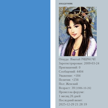
академик
Откуда:
Яматай ʭЧШЧ⊂Чʭ
Зарегистрирован
: 2009-03-24
Приглашений:
0
Сообщений:
4404
Уважение:
+184
Позитив:
+256
Пол:
Женский
Возраст:
39
[1986-10-26]
Провел на форуме:
1 месяц 26 дней
Последний визит:
2025-12-29 21:28:19