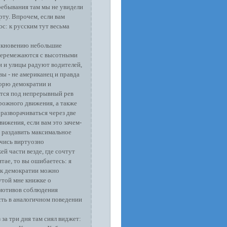
пребывания там мы не увидели
рту. Впрочем, если вам
юс: к русским тут весьма
быкновению небольшие
перемежаются с высотными
 и улицы радуют водителей,
вы - не американец и правда
морю демократии и
ется под непрерывный рев
рожного движения, а также
 разворачиваться через две
вижения, если вам это зачем-
я раздавить максимальное
учись виртуозно
й части везде, где сочтут
тае, то вы ошибаетесь: я
а к демократии можно
утой мне книжке о
 мотивов соблюдения
сть в аналогичном поведении
за три дня там сиял виджет: