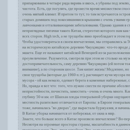
припаркованы в четыре ряда вкривь и вкось, а убраны под землю,
чистота. Есть, где погулять, где провести время множеством спос
очень мягкий климат. И притом то тут, то там встречаются остр
старых домишек под покосившимися крышами с очень узкими г
лавчонками и отталкивающими забегаловками. Однако здания в сти
неприглядные пятачки такого Китая, стереотип которого нам как
всех сторон. High tech, а не трущобы явно преобладает в этом го
Чтобы удостовериться в своем впечатлении, мы отправились за 5
на историческую китайскую деревню Чжуцзяцзяо: что-то вроде 
макета. Еще ее называют китайской Венецией из-за расположения 
преувеличение. Разумеется, смотрели при этом не столько на му
достопримечательность, саму деревню Чжуцзяцзяо (ей потом то
внимание), а по сторонам шоссе. Там кипит жизнь! Медленно, н
свои трущобы (которые до 1960-х гг.), расчищает кучи мусора по
мусора - ой как немало, одевает берега в каменные набережные, с
Но, правда и вот что: того, что нужно снести по причине абсолю
непристойности, почистить, замостить - очень и очень много. Как
глубину 50-и км. от Шанхая плоды генеральной уборки ощущаютс
местность разительно отличается от Европы: в Европе генеральн
тоже, начиналась "во дворах", где вырастала буржуазия, и начина
В Китае уборка начинается от побережья, от окна в мир.
Знаете, что больше всего в Китае произвело впечатление? Во-пе
Несмотря на огромные просторы страны, масштабность в данном 