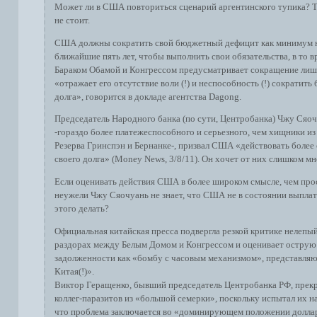
Может ли в США повториться сценарий аргентинского тупика? 
не стоит.
США должны сократить свой бюджетный дефицит как минимум на
ближайшие пять лет, чтобы выполнить свои обязательства, в то 
Бараком Обамой и Конгрессом предусматривает сокращение лишь
«отражает его отсутствие воли (!) и неспособность (!) сократи
долга», говорится в докладе агентства Dagong.
Председатель Народного банка (по сути, Центробанка) Чжу Сяоч
-гораздо более платежеспособного и серьезного, чем хищники и
Резерва Гринспэн и Бернанке-, призвал США «действовать более
своего долга» (Money News, 3/8/11). Он хочет от них слишком мн
Если оценивать действия США в более широком смысле, чем про
неужели Чжу Сяочуань не знает, что США не в состоянии выплати
этого делать?
Официальная китайская пресса подвергла резкой критике нелепый
раздорах между Белым Домом и Конгрессом и оценивает острую
задолженности как «бомбу с часовым механизмом», представля
Китая(!)».
Виктор Геращенко, бывший председатель Центробанка РФ, прек
коллег-паразитов из «большой семерки», поскольку испытал их на
что проблема заключается во «доминирующем положении доллара»