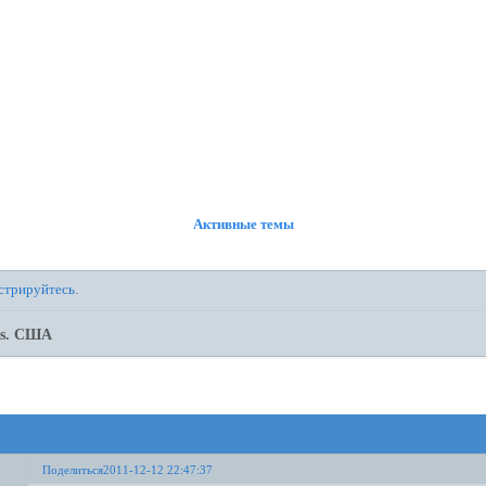
ФОРУМ
УЧАСТНИКИ
ПРАВИЛА
РЕГИСТРАЦИЯ
ВОЙТИ
Активные темы
стрируйтесь
.
vs. США
Поделиться
2011-12-12 22:47:37