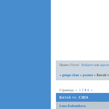
Привет, Гость!
Войдите
или
зареги
»
gengo-chan
»
разное
»
Китай 
Страница:
«
1
2
3
4
»
Китай vs. США
Lena Kolesnikova