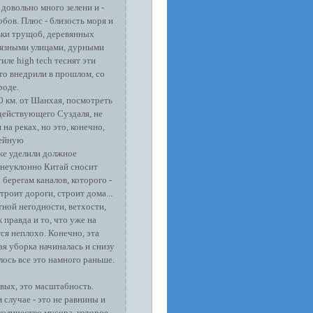
 довольно много зелени и -
обов. Плюс - близость моря и
овки трущоб, деревянных
рязными улицами, дурными
ле high tech теснят эти
-то внедрили в прошлом, со
роде.
0 км. от Шанхая, посмотреть
действующего Суздаля, не
на реках, но это, конечно,
зейную
же уделили должное
о неуклонно Китай сносит
 берегам каналов, которого -
троит дороги, строит дома...
тной негодности, ветхости,
 правда и то, что уже на
я неплохо. Конечно, эта
ая уборка начиналась и снизу
лось все это намного раньше.
рвых, это масштабность.
случае - это не равнины и