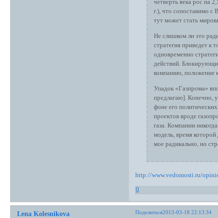
четверть века рос на 2
г.), что сопоставимо 
тут может стать миров
Не слишком ли это рад
стратегия приведет к 
одновременно стратеги
действий. Блокирующий
компанию, положение к
Упадок «Газпрома» впо
предлагаю]. Конечно, 
фоне его политически
проектов вроде газопр
газа. Компании никогда
модель, время которой 
мое радикально, но ст
http://www.vedomosti.ru/opini
0
Поделиться
2013-03-18 22:13:34
Lena Kolesnikova