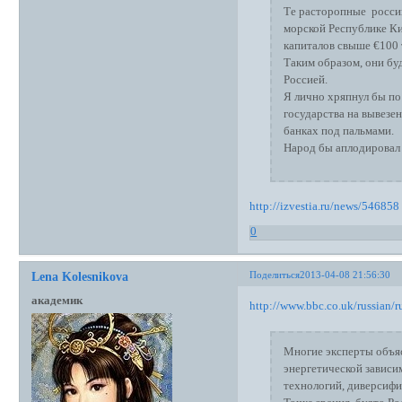
Те расторопные россий
морской Республике Кип
капиталов свыше €100 
Таким образом, они буд
Россией.
Я лично хряпнул бы по
государства на вывезен
банках под пальмами.
Народ бы аплодировал 
http://izvestia.ru/news/546858
0
Поделиться
2013-04-08 21:56:30
Lena Kolesnikova
академик
http://www.bbc.co.uk/russian/r
Многие эксперты объя
энергетической завис
технологий, диверсифи