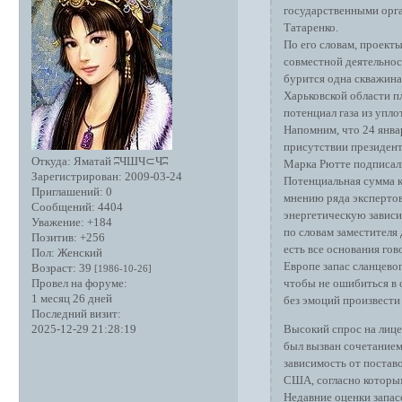
государственными орга
Татаренко.
По его словам, проект
совместной деятельнос
бурится одна скважина
Харьковской области п
потенциал газа из упл
Напомним, что 24 янва
присутствии президен
Откуда:
Яматай ʭЧШЧ⊂Чʭ
Марка Рютте подписали
Зарегистрирован
: 2009-03-24
Потенциальная сумма к
Приглашений:
0
мнению ряда экспертов
Сообщений:
4404
энергетическую зависи
Уважение:
+184
по словам заместителя
Позитив:
+256
есть все основания гов
Пол:
Женский
Европе запас сланцевог
Возраст:
39
[1986-10-26]
чтобы не ошибиться в 
Провел на форуме:
1 месяц 26 дней
без эмоций произвести
Последний визит:
Высокий спрос на лице
2025-12-29 21:28:19
был вызван сочетанием
зависимость от постав
США, согласно которым 
Недавние оценки запас