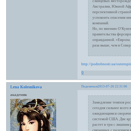
сланцевых месторожден
Австралии, Южной Афр
перспективной страной 
успокоить опасения ин
компаний.
Но, по мнению О’Куигл
правительства форсиро
оправданной. «Европа н
раза выше, чем в Севе
http://podrobnosti.ua/outero
0
Поделиться
2013-07-26 22:31:06
Lena Kolesnikova
академик
Замедление темпов рос
сегодня сильнее всего
ожидающимся сворачив
системой США. Две кру
растет в три с лишним
связанных с падением 