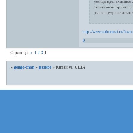
месяцы идет активное 
финансового кризиса в 
рынке труда и стагнаци
http://www.vedomosti.ru/fina
0
Страница:
«
1
2
3
4
»
gengo-chan
»
разное
»
Китай vs. США