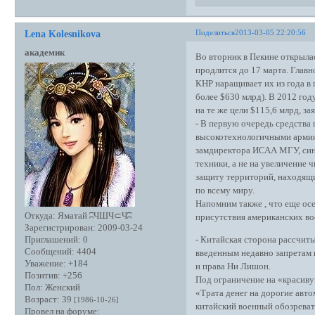
Поделиться
2013-03-05 22:20:56
Lena Kolesnikova
академик
Во вторник в Пекине открыла
продлится до 17 марта. Глав
КНР наращивает их из года в 
более $630 млрд). В 2012 год
на те же цели $115,6 млрд, 
- В первую очередь средства
высокотехнологичными армиям
замдиректора ИСАА МГУ, сино
техники, а не на увеличение
защиту территорий, находящи
по всему миру.
Напомним также , что еще о
Откуда:
Яматай ʭЧШЧ⊂Чʭ
присутствия американских во
Зарегистрирован
: 2009-03-24
- Китайская сторона рассчиты
Приглашений:
0
Сообщений:
4404
введенным недавно запретам 
Уважение:
+184
и права Ни Лишон.
Позитив:
+256
Под ограничение на «красиву
Пол:
Женский
«Трата денег на дорогие авто
Возраст:
39
[1986-10-26]
китайский военный обозреват
Провел на форуме: