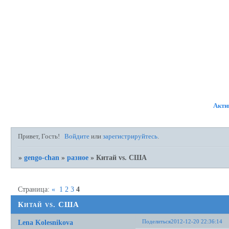
ФОРУМ
УЧАСТНИКИ
ПР
Акти
Привет, Гость!
Войдите
или
зарегистрируйтесь
.
»
gengo-chan
»
разное
»
Китай vs. США
Страница:
«
1
2
3
4
Китай vs. США
Поделиться
2012-12-20 22:36:14
Lena Kolesnikova