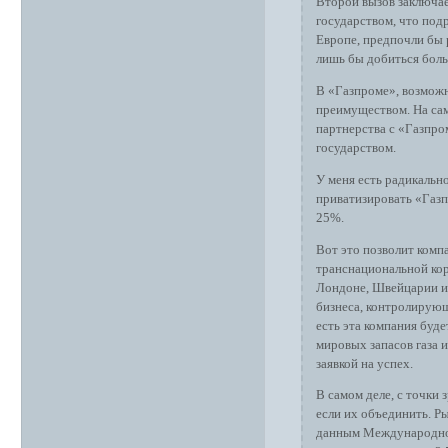
Второй вызов заключае
государством, что под
Европе, предпочли бы 
лишь бы добиться боль
В «Газпроме», возможн
преимуществом. На са
партнерства с «Газпро
государством.
У меня есть радикальн
приватизировать «Газп
25%.
Вот это позволит комп
транснациональной кор
Лондоне, Швейцарии ил
бизнеса, контролирующ
есть эта компания буд
мировых запасов газа 
заявкой на успех.
В самом деле, с точки 
если их объединить. Р
данным Международног