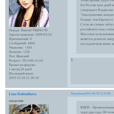
Точка зрения, будто Ро
без России трех дней 
утверждает Владислав 
"Альтернативы западно
больше, чем Европа от 
Столь же сильно заблуж
российского газа, счита
Откуда:
Яматай ʭЧШЧ⊂Чʭ
Массовое использовани
Зарегистрирован
: 2009-03-24
Приглашений:
0
является делом не зав
Сообщений:
4404
газ подскочили выше 
Уважение:
+184
Позитив:
+256
Пол:
Женский
0
Возраст:
39
[1986-10-26]
Провел на форуме:
1 месяц 26 дней
Последний визит:
2025-12-29 21:28:19
Поделиться
2013-04-19 22:25:00
Lena Kolesnikova
академик
КИЕВ – Промышленная р
через два года. Об это