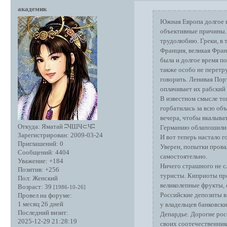
академик
Южная Европа долгое в
объективные причины. 
трудолюбию. Греки, в 
Франция, великая Франц
была и долгое время п
также особо не перетру
говорить. Ленивая Порт
оплачивает их рабский
В известном смысле то
горбатилась за всю объ
вечера, чтобы вкалыват
Откуда:
Яматай ʭЧШЧ⊂Чʭ
Германию облапошили
Зарегистрирован
: 2009-03-24
И вот теперь настало г
Приглашений:
0
Уверен, попытки прова
Сообщений:
4404
самостоятельно.
Уважение:
+184
Ничего страшного не с
Позитив:
+256
туристы. Киприоты про
Пол:
Женский
великолепные фрукты, 
Возраст:
39
[1986-10-26]
Российские депозиты в
Провел на форуме:
1 месяц 26 дней
у владельцев банковск
Последний визит:
Депардье. Дорогие рос
2025-12-29 21:28:19
своих соотечественник