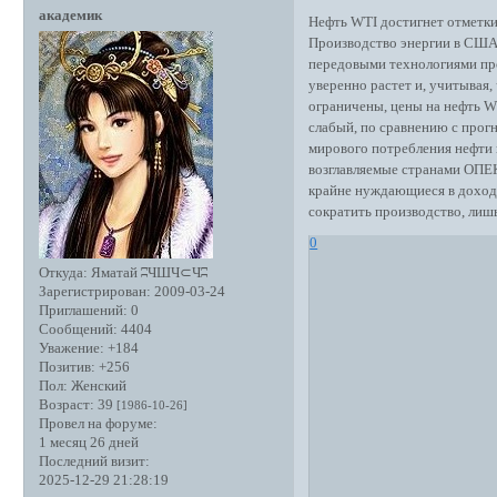
академик
Нефть WTI достигнет отметки
Производство энергии в США 
передовыми технологиями про
уверенно растет и, учитывая,
ограничены, цены на нефть WT
слабый, по сравнению с прог
мирового потребления нефти и
возглавляемые странами ОПЕК
крайне нуждающиеся в дохода
сократить производство, лиш
0
Откуда:
Яматай ʭЧШЧ⊂Чʭ
Зарегистрирован
: 2009-03-24
Приглашений:
0
Сообщений:
4404
Уважение:
+184
Позитив:
+256
Пол:
Женский
Возраст:
39
[1986-10-26]
Провел на форуме:
1 месяц 26 дней
Последний визит:
2025-12-29 21:28:19