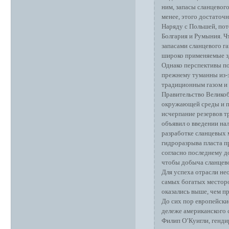
ним, запасы сланцевого
менее, этого достаточн
Наряду с Польшей, пот
Болгария и Румыния. Ч
запасами сланцевого г
широко применяемые зд
Однако перспективы по
прежнему туманны из-з
традиционным газом и 
Правительство Великоб
окружающей среды и по
исчерпание резервов т
объявил о введении на
разработке сланцевых 
гидроразрыва пласта п
согласно последнему д
чтобы добыча сланцево
Для успеха отрасли не
самых богатых местор
оказались выше, чем п
До сих пор европейски
дележе американского 
Филип О’Куигли, генди