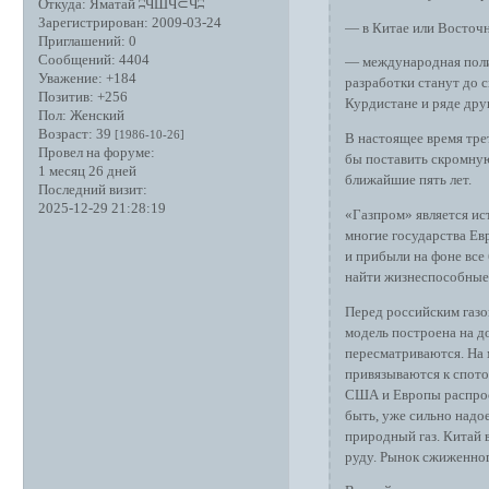
Откуда:
Яматай ʭЧШЧ⊂Чʭ
Зарегистрирован
: 2009-03-24
— в Китае или Восточн
Приглашений:
0
Сообщений:
4404
— международная полит
Уважение:
+184
разработки станут до 
Позитив:
+256
Курдистане и ряде дру
Пол:
Женский
Возраст:
39
[1986-10-26]
В настоящее время тре
Провел на форуме:
бы поставить скромную 
1 месяц 26 дней
ближайшие пять лет.
Последний визит:
2025-12-29 21:28:19
«Газпром» является и
многие государства Ев
и прибыли на фоне все
найти жизнеспособные
Перед российским газо
модель построена на д
пересматриваются. На 
привязываются к спото
США и Европы распрос
быть, уже сильно над
природный газ. Китай 
руду. Рынок сжиженног