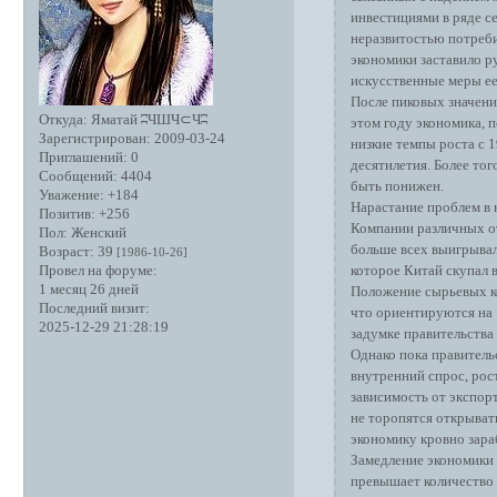
инвестициями в ряде с
неразвитостью потреби
экономики заставило р
искусственные меры е
После пиковых значений
Откуда:
Яматай ʭЧШЧ⊂Чʭ
этом году экономика, 
Зарегистрирован
: 2009-03-24
низкие темпы роста с 1
Приглашений:
0
десятилетия. Более тог
Сообщений:
4404
быть понижен.
Уважение:
+184
Нарастание проблем в 
Позитив:
+256
Компании различных от
Пол:
Женский
больше всех выигрывал
Возраст:
39
[1986-10-26]
которое Китай скупал 
Провел на форуме:
1 месяц 26 дней
Положение сырьевых ко
Последний визит:
что ориентируются на 
2025-12-29 21:28:19
задумке правительства
Однако пока правитель
внутренний спрос, рос
зависимость от экспор
не торопятся открыват
экономику кровно зар
Замедление экономики п
превышает количество 