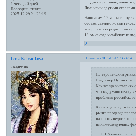
предметы роскоши, лишь отде
1 месяц 26 дней
Японией и другими странами
Последний визит:
2025-12-29 21:28:19
Напомним, 17 марта станут и
соответственно новый генсе
завершится передача власти «
18-ом съезде китайских комм
0
Поделиться
2013-03-13 23:24:54
Lena Kolesnikova
академик
По европейским рынкам
Владимир Путин готови
Как всегда в историях 
что выдумано недруга
проблемы российского 
Ключ к успеху любой х
рынка продавца превра
назовешь недостаточны
из нижеследующих фак
— США начнут экспорт