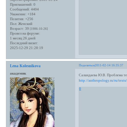
Приглашений:
0
Сообщений:
4404
Уважение:
+184
Позитив:
+256
Пол:
Женский
Возраст:
39
[1986-10-26]
Провел на форуме:
1 месяц 26 дней
Последний визит:
2025-12-29 21:28:19
Поделиться
2011-02-14 16:35:37
Lena Kolesnikova
академик
Саландаева Ю.В. Проблема т
http://anthropology.ru/ru/text
0