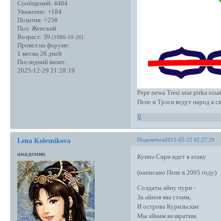
Сообщений:
4404
Уважение:
+184
Позитив:
+256
Пол:
Женский
Возраст:
39
[1986-10-26]
Провел на форуме:
1 месяц 26 дней
Последний визит:
2025-12-29 21:28:19
Pepe newa Tresi utar pirka nisa
Пепе и Трэси ведут народ к 
0
Поделиться
2011-02-22 02:27:29
Lena Kolesnikova
академик
Куннэ Сири идет в атаку
(написано Пепе в 2005 году)
Солдаты айну пури -
За айнов мы стоим,
И острова Курильские
Мы айнам возвратим.