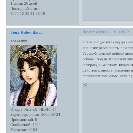
1 месяц 26 дней
Последний визит:
2025-12-29 21:28:19
Поделиться
2011-01-19 01:26:02
Lena Kolesnikova
академик
а теперь буде пжеклад до ензи
японские реваншисты при под
Русско-Японской войной япон
сейчас - под центры изучения
литература,местным недалек
действительность, усиленно
попомните мои слова, если ру
+2
Откуда:
Яматай ʭЧШЧ⊂Чʭ
Зарегистрирован
: 2009-03-24
Приглашений:
0
Сообщений:
4404
Уважение:
+184