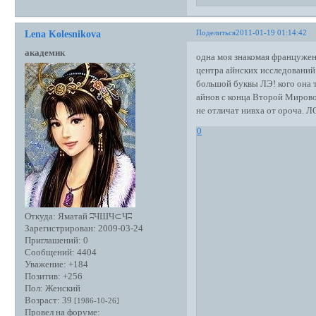
Поделиться
2011-01-19 01:14:42
Lena Kolesnikova
академик
одна моя знакомая францужен
центра айнских исследований.
большой буквы ЛЭ! кого она т
айнов с конца Второй Мирово
не отличат нивха от ороча. Л
0
Откуда:
Яматай ʭЧШЧ⊂Чʭ
Зарегистрирован
: 2009-03-24
Приглашений:
0
Сообщений:
4404
Уважение:
+184
Позитив:
+256
Пол:
Женский
Возраст:
39
[1986-10-26]
Провел на форуме: