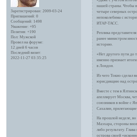
нашей страны. Чтобы н
Зарегистрирован
: 2009-03-24
четыре северных остро
Приглашений:
0
непоколебима с истори
Сообщений:
1498
ИТАР-ТАСС.
Уважение:
+95
Позитив:
+190
Реплика представителя
Пол:
Мужской
ранее министром инос
Провел на форуме:
историю.
12 дней 6 часов
Последний визит:
«Нет другого пути до т
2022-11-27 03:35:25
именно признает итоги
в Лондон.
Из чего Токио сделал 
юрисдикцию над остров
Вместе с тем в Ялтинс
апеллирует Москва, че
союзников в войне с Я
Сахалин, прилегающие
На прошлой неделе, во
Маэхара, стороны внов
либо результату. Глава
острова своей «исконн