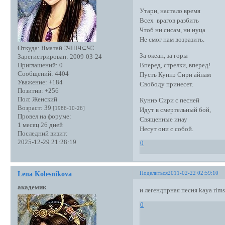
Утари, настало время
Всех врагов разбить
Чтоб ни сисам, ни нуца
Не смог нам возразить.
Откуда:
Яматай ʭЧШЧ⊂Чʭ
За океан, за горы
Зарегистрирован
: 2009-03-24
Вперед, стрелки, вперед!
Приглашений:
0
Сообщений:
4404
Пусть Куннэ Сири айнам
Уважение:
+184
Свободу принесет.
Позитив:
+256
Пол:
Женский
Куннэ Сири с песней
Возраст:
39
[1986-10-26]
Идут в смертельный бой,
Провел на форуме:
Священные инау
1 месяц 26 дней
Несут они с собой.
Последний визит:
2025-12-29 21:28:19
0
Поделиться
2011-02-22 02:59:10
Lena Kolesnikova
академик
и легендпрная песня kaya rim
0