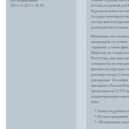
Последний визит:
итогам неудачной для 
2025-12-29 21:28:19
Курилы вошли в состав
государством-продолжа
частью конституционн
руководителем страны,
Напомним, что подпис
прекращала состояние
странами, а также фик
Шикотан, но только по
Республик, идя навстр
соглашается на переда
фактически передача э
договора между Союзо
декларации. 14 ноября
президента России Вла
продолжатель СССР пр
территориальные перег
Infox
* Новые подробности 
* Путина призывают у
* «Независимая газет