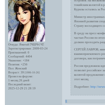
островов. На московск
токийским коллегой в 
Курилы остались за Ро
Министр иностранных д
Японией развития спор
Страну восходящего с
В среду на пресс-конф
частью России по итог
должно проходить рац
Откуда:
Яматай ʭЧШЧ⊂Чʭ
Зарегистрирован
: 2009-03-24
СЕРГЕЙ ЛАВРОВ, мини
Приглашений:
0
взаимоприемлемого реш
Сообщений:
4404
договора, как пограни
Уважение:
+184
Позитив:
+256
Россия предложила иде
Пол:
Женский
позволит российское за
Возраст:
39
[1986-10-26]
коллегой предложение 
Провел на форуме:
этот месяц.
1 месяц 26 дней
Последний визит:
Подробнее:
http://new
2025-12-29 21:28:19
0