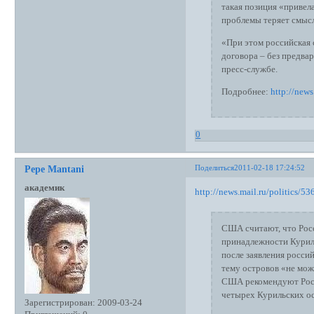
такая позиция «привел
проблемы теряет смыс
«При этом российская
договора – без предва
пресс-службе.
Подробнее:
http://new
0
Поделиться
2011-02-18 17:24:52
Pepe Mantani
академик
http://news.mail.ru/politics/
США считают, что Рос
принадлежности Курил.
после заявления росси
тему островов «не мож
США рекомендуют Росс
четырех Курильских ос
Зарегистрирован
: 2009-03-24