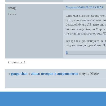
Поделиться
2019-08-20 13:51:59
smog
Гость
одна моя знакомая францужен
центра айнских исследований.
большой буквы ЛЭ! кого она т
айнов с конца Второй Мирово
не отличат нивха от ороча. Л
Вы зря так иронизируете. В П
под экспозицию для айнов. П
0
Страница:
1
»
gengo-chan
»
айны: история и антропология
»
Aynu Mosir