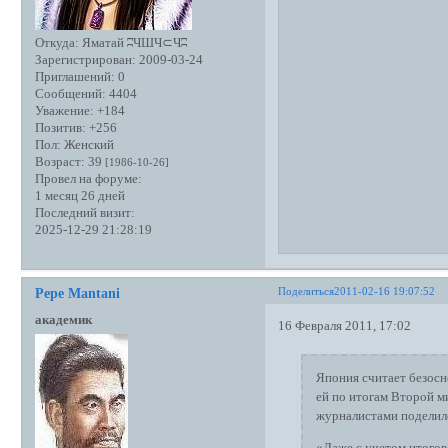
Откуда:
Яматай ʭЧШЧ⊂Чʭ
Зарегистрирован
: 2009-03-24
Приглашений:
0
Сообщений:
4404
Уважение:
+184
Позитив:
+256
Пол:
Женский
Возраст:
39
[1986-10-26]
Провел на форуме:
1 месяц 26 дней
Последний визит:
2025-12-29 21:28:19
Поделиться
2011-02-16 19:07:52
Pepe Mantani
академик
16 Февраля 2011, 17:02
Япония считает безосн
ей по итогам Второй м
журналистами поделилс
«Даже с учетом итогов