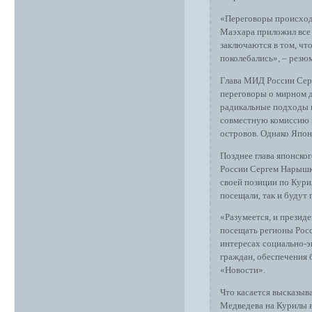
«Переговоры происходи
Маэхара приложил все 
заключаются в том, чт
поколебались», – резю
Глава МИД России Серг
переговоры о мирном д
радикальные подходы к
совместную комиссию 
островов. Однако Япони
Позднее глава японск
России Сергем Нарышки
своей позиции по Курил
посещали, так и будут
«Разумеется, и президе
посещать регионы Росс
интересах социально-э
граждан, обеспечения 
«Новости».
Что касается высказыв
Медведева на Курилы в 