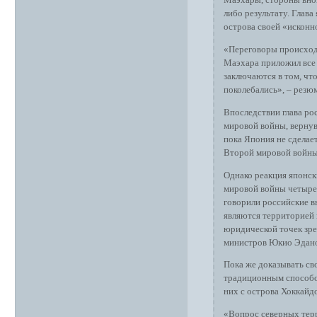
Маэхары, стороны внов
либо результату. Глава
острова своей «исконн
«Переговоры происходи
Маэхара приложил все 
заключаются в том, чт
поколебались», – резю
Впоследствии глава ро
мировой войны, вернув
пока Япония не сделает
Второй мировой войны»
Однако реакция японски
мировой войны четыре 
говорили российские в
являются территорией 
юридической точек зрен
министров Юкио Эдан
Пока же доказывать св
традиционным способо
них с острова Хоккайдо
«Вопрос северных терр