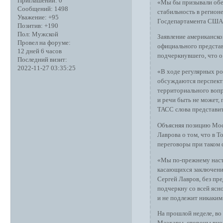
Приглашений:
0
«Мы бы призывали обе 
Сообщений:
1498
стабильность в регионе
Уважение:
+95
Госдепартамента США
Позитив:
+190
Пол:
Мужской
Заявление американско
Провел на форуме:
официального предста
12 дней 6 часов
подчеркнувшего, что о
Последний визит:
2022-11-27 03:35:25
«В ходе регулярных ро
обсуждаются перспект
территориального вопр
и речи быть не может,
ТАСС слова представит
Объясняя позицию Мос
Лаврова о том, что в 
переговоры при таком 
«Мы по-прежнему настр
касающихся заключения
Сергей Лавров, без пр
подчеркну со всей ясн
и не подлежит никаким
На прошлой неделе, во