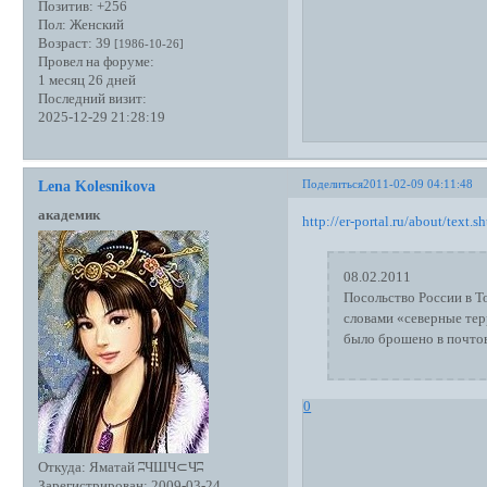
Позитив:
+256
Пол:
Женский
Возраст:
39
[1986-10-26]
Провел на форуме:
1 месяц 26 дней
Последний визит:
2025-12-29 21:28:19
Поделиться
2011-02-09 04:11:48
Lena Kolesnikova
академик
http://er-portal.ru/about/text.
08.02.2011
Посольство России в Т
словами «северные тер
было брошено в почтов
0
Откуда:
Яматай ʭЧШЧ⊂Чʭ
Зарегистрирован
: 2009-03-24