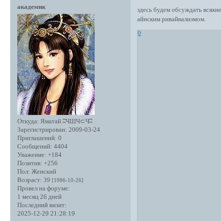
академик
здесь будем обсуждать всяки
айнским ривайвализмом.
0
Откуда:
Яматай ʭЧШЧ⊂Чʭ
Зарегистрирован
: 2009-03-24
Приглашений:
0
Сообщений:
4404
Уважение:
+184
Позитив:
+256
Пол:
Женский
Возраст:
39
[1986-10-26]
Провел на форуме:
1 месяц 26 дней
Последний визит:
2025-12-29 21:28:19