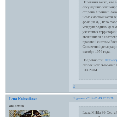
Напомним также, что в
обсуждению законопро
стороны Японии". Зако
неотъемлемой части те
фракции ЛДПР во глав
международным делам 
указанных территорий
являющихся в соответс
правовой системы Росс
Совместной деклараци
октября 1956 года.
Подробности:
http://
Любое использование м
REGNUM
0
Поделиться
2012-01-19 22:33:26
Lena Kolesnikova
академик
Глава МИДа РФ Сергей