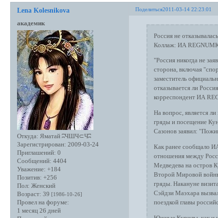
Поделиться
2011-03-14 22:23:01
Lena Kolesnikova
академик
Россия не отказывала
Коллаж: ИА REGNUM
"Россия никогда не зая
сторона, включая "спо
заместитель официальн
отказывается ли Росси
корреспондент ИА RE
На вопрос, является л
гряды и посещение Кун
Сазонов заявил: "Пожив
Откуда:
Яматай ʭЧШЧ⊂Чʭ
Зарегистрирован
: 2009-03-24
Как ранее сообщало И
Приглашений:
0
отношения между Росси
Сообщений:
4404
Медведева на остров К
Уважение:
+184
Второй Мировой войны
Позитив:
+256
гряды. Накануне визит
Пол:
Женский
Сэйдзи Маэхара вызвал
Возраст:
39
[1986-10-26]
поездкой главы россий
Провел на форуме:
1 месяц 26 дней
Южные Курилы, как и ю