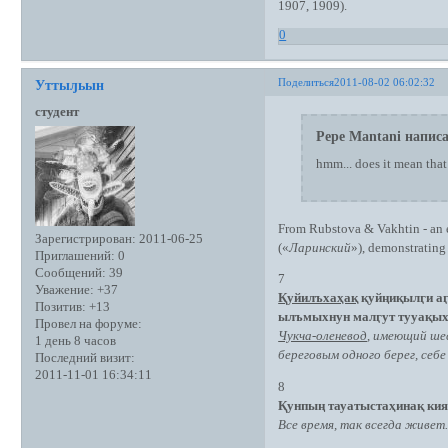
1907, 1909).
0
Поделиться
2011-08-02 06:02:32
Уттыԓьын
студент
Pepe Mantani написа
hmm... does it mean tha
From Rubstova & Vakhtin - an 
Зарегистрирован
: 2011-06-25
(«
Ларинский
»), demonstrating
Приглашений:
0
Сообщений:
39
7
Уважение:
+37
Қуйилъхаҳақ
қуйңиқылӷи аӷ
Позитив:
+13
ылъмыхнун малӷут тууақых
Провел на форуме:
Чукча-оленевод
,
имеющий шест
1 день 8 часов
береговым одного берег, себе
Последний визит:
2011-11-01 16:34:11
8
Қунпың тауатыстаҳинақ кия
Все время, так всегда живет