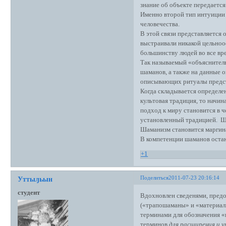
знание об объекте передаетс
Именно второй тип интуиции 
человечества.
В этой связи представляетс
выстраивали никакой цельноо
большинству людей во все вр
Так называемый «объяснитель
шаманов, а также на данные 
описывающих ритуалы предс
Когда складывается определен
культовая традиция, то начи
подход к миру становится в 
установленный традицией. Ша
Шаманизм становится маргин
В компетенции шаманов остают
+1
Поделиться
2011-07-23 20:16:14
Уттыԓьын
студент
Вдохновлен сведенями, предо
(«трапошаманы» и «материалы
терминами для обозначения «
терминов
для расширения и 