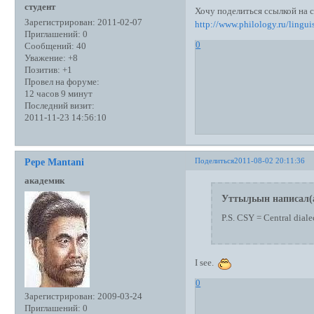
студент
Хочу поделиться ссылкой на с
Зарегистрирован
: 2011-02-07
http://www.philology.ru/lingui
Приглашений:
0
0
Сообщений:
40
Уважение:
+8
Позитив:
+1
Провел на форуме:
12 часов 9 минут
Последний визит:
2011-11-23 14:56:10
Поделиться
2011-08-02 20:11:36
Pepe Mantani
академик
Уттыԓьын написал(
P.S. CSY = Central diale
I see.
0
Зарегистрирован
: 2009-03-24
Приглашений:
0