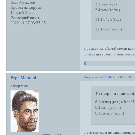
Пол:
Мужской
2.3 хам (тув)
Провел на форуме:
2.4 хам (тофа.)
12 дней 6 часов
Последний визит:
11.1 ойун (яку)
2022-11-27 03:35:25
12.1 бөө (монг.)
в рамках алтайской семьи ка
считая якутского и монгольск
0
Поделиться
2011-07-26 00:56:30
Pepe Mantani
академик
Уттыԓьын написал(
6.1 сенаӈ (кет.) (/śɛnǝŋ5
6.2 /sɛnǝŋ/ (юг.)
6.3 /šēnaŋ/ (котт.)
а это случаем не заимствован