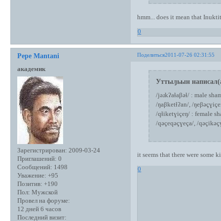
hmm... does it mean that Inukt
0
Поделиться
2011-07-26 02:31:55
Pepe Mantani
академик
Уттыԓьын написал(
/jəɹkʔaɬaβəɬ/ : male sh
/ŋaβketɬʔan/, /ŋeβəçɣiç
/qɬiketɣiçeŋ/ : female 
/qəçeqəçɣeça/, /qəçikəç
Зарегистрирован
: 2009-03-24
it seems that there were some ki
Приглашений:
0
Сообщений:
1498
0
Уважение:
+95
Позитив:
+190
Пол:
Мужской
Провел на форуме:
12 дней 6 часов
Последний визит: