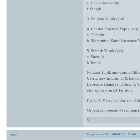
e. Unalakleet
south
f. Singik
3. Naukan Yupik (ynk)
4. Central Siberian Yupik (ess)
a. Chaplin
b. Siorarmiut (Saint Lawrence 
5. Sirenik Yupik (ysr)
a. Sireniki
b. Imtuk
Naukan Yupik and Central Sibe
Uelen, now in Lorino, & Lavren
Lawrence Island) and Sirenik Yu
also spoken on RF territory.
P.S. CSY =
Central dialect
of S
Отредактировано Уттыԓьын (2
0
Поделиться
2011-08-02 18:19:46
vvf