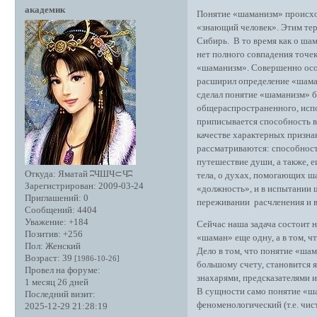
академик
Понятие «шаманизм» происходи
«знающий человек». Этим те
Сибирь. В то время как о ша
нет полного совпадения точек
«шаманизм». Совершенно особ
расширил определение «шаман
сделал понятие «шаманизм» б
общераспространенного, испо
приписывается способность вс
качестве характерных призна
рассматриваются: способность
путешествие души, а также, е
Откуда:
Яматай ʭЧШЧ⊂Чʭ
тела, о духах, помогающих ша
Зарегистрирован
: 2009-03-24
«должность», и в испытании ш
Приглашений:
0
переживании расчленения и в
Сообщений:
4404
Уважение:
+184
Сейчас наша задача состоит 
Позитив:
+256
«шаман» еще одну, а в том, 
Пол:
Женский
Дело в том, что понятие «шам
Возраст:
39
[1986-10-26]
большому счету, становится 
Провел на форуме:
знахарями, предсказателями и
1 месяц 26 дней
В сущности само понятие «шам
Последний визит:
феноменологический (т.е. чи
2025-12-29 21:28:19