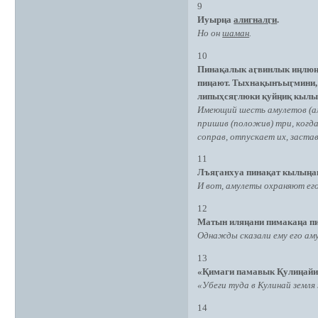
9
Иуырңа
алигналӷи
.
Но он
шаман
.
10
Пинақалык аӷвинлык иңлюң
пиңают. Тыхнақынъыӷмини,
липыҳсяӷлюки қуйңиқ кыл
Имеющий шесть амулетов (аму
пришив (положив) три, когда 
соправ, отпускает их, застав
11
Лъяӷанхуа пинақат кылыңа
И вот, амулеты охраняют его
12
Матын иляңани пимакаңа п
Однажды сказали ему его ам
13
«Қимаги памавык Қулиңайи
«Убеги туда в Кулинай земля
14