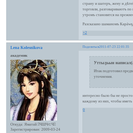
страну и шатеръ, жену и дѣт
торговли, разговариваютъ по 
утромъ становятся на прежне
Разсказано шаманомъ Карáwҕе
+2
Поделиться
2011-07-23 22:01:35
Lena Kolesnikova
академик
Уттыԓьын написал(
Итак подготовил предв
уточнения.
интересно было бы не просто
каждому из них, чтобы иметь
0
Откуда:
Яматай ʭЧШЧ⊂Чʭ
Зарегистрирован
: 2009-03-24