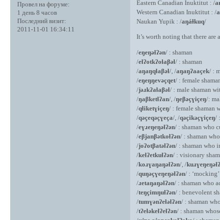
Eastern Canadian Inuktitut : /
a
Провел на форуме:
Western Canadian Inuktitut : /
a
1 день 8 часов
Последний визит:
Naukan Yupik : /
aŋáɫkuq
/
2011-11-01 16:34:11
It’s worth noting that there are
/
eŋeŋəɬʔən
/ : shaman
/
eɬʔotkʔoɬaβəɬ
/ : shaman
/
aŋaŋqɬaβəɬ
/, /
aŋaŋʔaaçek
/ :
/
eŋeŋŋevəçqet
/ : female shama
/
jəɹkʔaɬaβəɬ
/ : male shaman w
/
ŋaβketɬʔan
/, /
ŋeβəçɣiçeŋ
/: m
/
qɬiketɣiçeŋ
/ : female shaman 
/
qəçeqəçɣeça
/, /
qəçikəçɣiçeŋ
/
/
eɣɹeŋeŋəɬʔən
/ : shaman who c
/
eβjanβətkoɬʔən
/ : shaman who
/
joʔotβatəɬʔən
/ : shaman who i
/
keɬʔetkuɬʔən
/ : visionary sha
/
koɹɣaŋaŋəɬʔən
/, /
kuɹɣeŋeŋəɬ
/
quŋəçɣeŋeŋəɬʔən
/ : ‘mocking
/
ɹetaŋаŋəɬʔən
/ : shaman who a
/
teŋçimŋuɬʔən
/ : benevolent s
/
tumɣənʔeɬəɬʔən
/ : shaman who
/
tʔeɬəkeɬʔeɬʔən
/ : shaman whose