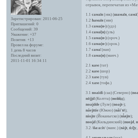
отрывок, перепечатан из «Мат
1.1
сама̄н
(эвк) (
шама̄н
,
самā̃
Зарегистрирован
: 2011-06-25
1.2
һама̄н
(эвн)
Приглашений:
0
1.3
сама(н-)
(удэ)
Сообщений:
39
1.4
сама̄(н)
(уль)
Уважение:
+37
1.5
сама(н-)
(ороч.)
Позитив:
+13
1.6
сама(н-)
(орок.)
Провел на форуме:
1.7
сама̄
(нан)
1 день 8 часов
Последний визит:
1.8
сама(н)
(манч.)
2011-11-01 16:34:11
2.1
кам
(тат)
2.2
кам
(шор)
2.3
хам
(тув)
2.4
хам
(тофа.)
3.1
noaidi
(саа) (Северно) (
noa
nōjjd
(Колтта) (
ноййд
);
noajdde
(Луле) (
noajt-
);
nåejttie
(Южно) (
nåi'tē
);
niojte
(Йоканьгско) (
ni̊øjte
);
noojd
(Кильдинский) (
nuojd
,
n
3.2 /
ña:a:it
/ (манс.) (
näjt
,
ńɔ̄̈jy
4.1
эӈэӈыԓьын
(чук)