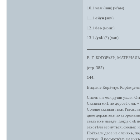
10.1
чам
(нив) (
ч’ам
)
11.1
ойун
(яку)
12.1
бөө
(монг.)
13.1 /
yol
/ (?) (хан)
В. Г. БОГОРАЗЪ, МАТЕРІАЛ
(стр. 385)
144.
Видѣніе Корáwҕе. Корáwҕена 
Спалъ я и мои души ушли. Отп
Сказали мнѣ по дорогѣ они: 
Солнце сказали такъ. Разсвѣт
двое держитесь по сторонамъ
звалъ ихъ назадъ. Когда онѣ 
захотѣли вернуться, сколько н
Пріѣхали двое на оленяхъ, по
скачки. Я посмотрѣлъ на нихъ