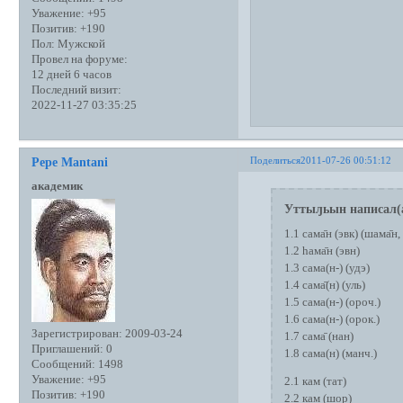
Уважение:
+95
Позитив:
+190
Пол:
Мужской
Провел на форуме:
12 дней 6 часов
Последний визит:
2022-11-27 03:35:25
Поделиться
2011-07-26 00:51:12
Pepe Mantani
академик
Уттыԓьын написал(
1.1 сама̄н (эвк) (шама̄н, 
1.2 һама̄н (эвн)
1.3 сама(н-) (удэ)
1.4 сама̄(н) (уль)
1.5 сама(н-) (ороч.)
1.6 сама(н-) (орок.)
Зарегистрирован
: 2009-03-24
1.7 сама̄ (нан)
Приглашений:
0
1.8 сама(н) (манч.)
Сообщений:
1498
Уважение:
+95
2.1 кам (тат)
Позитив:
+190
2.2 кам (шор)