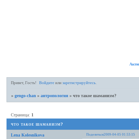
ФОРУМ
УЧАСТНИКИ
ПР
Акти
Привет, Гость!
Войдите
или
зарегистрируйтесь
.
»
gengo-chan
»
антропология
»
что такое шаманизм?
Страница:
1
что такое шаманизм?
Поделиться
2009-04-05 01:53:15
Lena Kolesnikova