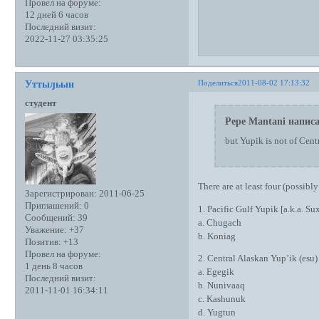
Провел на форуме:
12 дней 6 часов
Последний визит:
2022-11-27 03:35:25
Поделиться
2011-08-02 17:13:32
Уттыԓьын
студент
Pepe Mantani написа
but Yupik is not of Centr
There are at least four (possibl
Зарегистрирован
: 2011-06-25
Приглашений:
0
1. Pacific Gulf Yupik [a.k.a. Su
Сообщений:
39
a. Chugach
Уважение:
+37
b. Koniag
Позитив:
+13
Провел на форуме:
2. Central Alaskan Yup’ik (esu)
1 день 8 часов
a. Egegik
Последний визит:
b. Nunivaaq
2011-11-01 16:34:11
c. Kashunuk
d. Yugtun