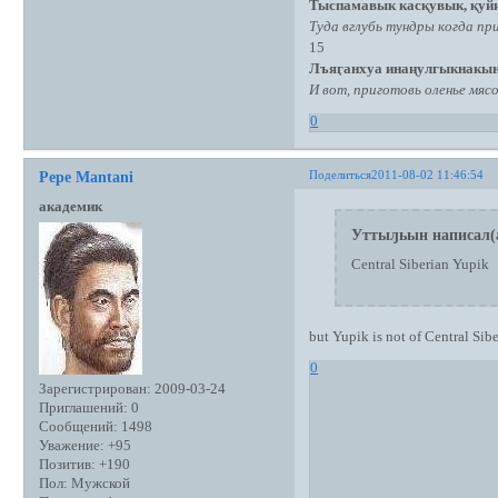
Тыспамавык касқувык, қуйң
Туда вглубь тундры когда при
15
Лъяӷанхуа инаңулгыкнакын
И вот, приготовь оленье мясо
0
Поделиться
2011-08-02 11:46:54
Pepe Mantani
академик
Уттыԓьын написал(
Central Siberian Yupik
but Yupik is not of Central Sibe
0
Зарегистрирован
: 2009-03-24
Приглашений:
0
Сообщений:
1498
Уважение:
+95
Позитив:
+190
Пол:
Мужской