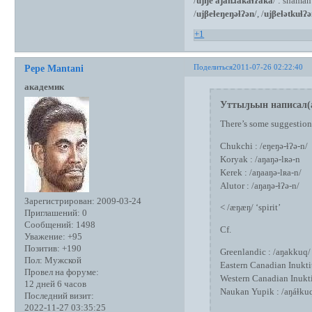
/
ujŋe аjanɹаkаɬʔаkа
/ : shaman
/
ujβeɬeŋeŋəɬʔən
/, /
ujβeɬətkuɬʔ
+1
Поделиться
2011-07-26 02:22:40
Pepe Mantani
академик
Уттыԓьын написал(
There’s some suggestion
Chukchi : /eŋeŋə-ɬʔə-n/
Koryak : /aŋaŋә-lʀә-n
Kerek : /aŋaaŋә-lʀa-n/
Alutor : /aŋaŋə-ɬʔə-n/
Зарегистрирован
: 2009-03-24
< /æŋæŋ/ ‘spirit’
Приглашений:
0
Сообщений:
1498
Cf.
Уважение:
+95
Позитив:
+190
Greenlandic : /aŋakkuq/ 
Пол:
Мужской
Eastern Canadian Inukti
Провел на форуме:
Western Canadian Inukti
12 дней 6 часов
Naukan Yupik : /aŋáɫku
Последний визит:
2022-11-27 03:35:25