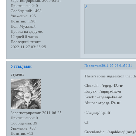
Зарегистрирован
: 2009-03-24
Приглашений:
0
0
Сообщений:
1498
Уважение:
+95
Позитив:
+190
Пол:
Мужской
Провел на форуме:
12 дней 6 часов
Последний визит:
2022-11-27 03:35:25
Поделиться
2011-07-26 01:59:21
Уттыԓьын
студент
There’s some suggestion that t
Chukchi : /
eŋeŋə-ɬʔə-n
/
Koryak : /
aŋaŋә-lʀә-n
Kerek : /
aŋaaŋә-lʀa-n
/
Alutor : /
aŋaŋə-ɬʔə-n
/
< /
æŋæŋ
/ ‘spirit’
Зарегистрирован
: 2011-06-25
Приглашений:
0
Cf.
Сообщений:
39
Уважение:
+37
Greenlandic : /
aŋakkuq
/ (/
anga
Позитив:
+13