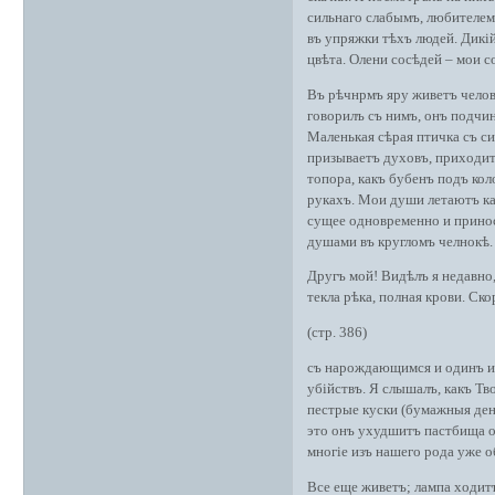
сильнаго слабымъ, любителемъ
въ упряжки тѣхъ людей. Дикій
цвѣта. Олени сосѣдей – мои с
Въ рѣчнрмъ яру живетъ человѣ
говорилъ съ нимъ, онъ подчин
Маленькая сѣрая птичка съ си
призываетъ духовъ, приходит
топора, какъ бубенъ подъ ко
рукахъ. Мои души летаютъ ка
сущее одновременно и принос
душами въ кругломъ челнокѣ.
Другъ мой! Видѣлъ я недавно,
текла рѣка, полная крови. Ск
(стр. 386)
съ нарождающимся и одинъ и
убійствъ. Я слышалъ, какъ Тв
пестрые куски (бумажныя день
это онъ ухудшитъ пастбища о
многіе изъ нашего рода уже 
Все еще живетъ; лампа ходит