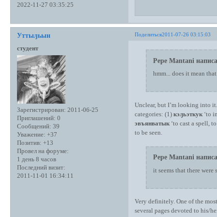
2022-11-27 03:35:25
Поделиться
2011-07-26 03:15:03
Уттыԓьын
студент
Pepe Mantani написа
hmm... does it mean tha
Unclear, but I’m looking into i
Зарегистрирован
: 2011-06-25
categories: (1)
кэԓьэткук
‘to i
Приглашений:
0
эвъянватык
‘tо cast a spell, 
Сообщений:
39
to be seen.
Уважение:
+37
Позитив:
+13
Провел на форуме:
Pepe Mantani написа
1 день 8 часов
Последний визит:
it seems that there were 
2011-11-01 16:34:11
Very definitely. One of the mo
several pages devoted to his/her