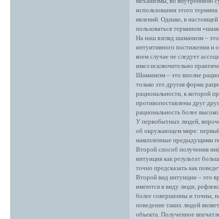
механизмы, во внутреннюю сут
использования этого термина 
явлений. Однако, в настояще
пользоваться термином «шам
На наш взгляд шаманизм – это
интуитивного постижения и о
коем случае не следует ассоц
имел исключительно практич
Шаманизм – это вполне рацио
только это другая форма раци
рациональности, к которой п
противопоставлены друг другу
рациональность более высоко
У первобытных людей, впроче
об окружающем мире: первый 
накопленные предыдущими пок
Второй способ получения инф
интуиция как результат боль
точно предсказать как поведе
Второй вид интуиции – это в
имеются в виду люди, рефлек
более совершенны и точны, н
поведение таких людей являе
объекта. Полученное впечатл