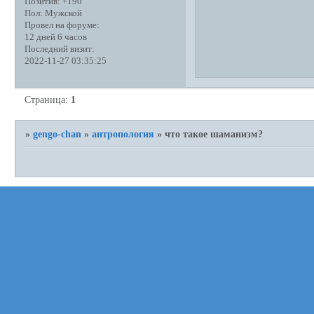
Позитив:
+190
Пол:
Мужской
Провел на форуме:
12 дней 6 часов
Последний визит:
2022-11-27 03:35:25
Страница:
1
»
gengo-chan
»
антропология
»
что такое шаманизм?