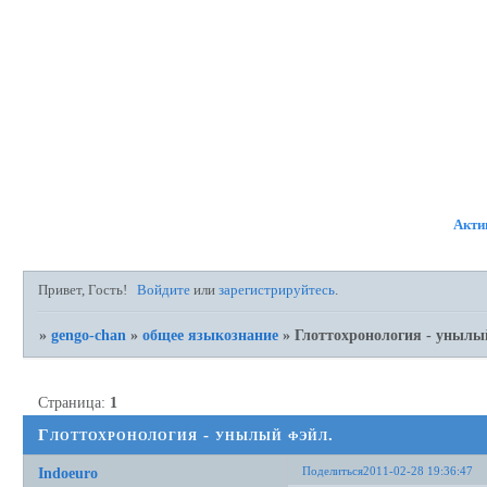
ФОРУМ
УЧАСТНИКИ
ПР
Акти
Привет, Гость!
Войдите
или
зарегистрируйтесь
.
»
gengo-chan
»
общее языкознание
»
Глоттохронология - унылы
Страница:
1
Глоттохронология - унылый фэйл.
Поделиться
2011-02-28 19:36:47
Indoeuro