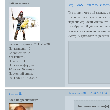
Заблокирован
http://www.lllf.uam.es/~clase/
Тут пишут, что в 13 языках с
тысячелетие сохранялось когн
неравномерности можно что-т
калибруйте. Надёжнее ориент
выявляем к какой эпохе они м
смотрим археологию региона и
+1
Зарегистрирован
: 2011-02-28
Приглашений:
0
Сообщений:
92
Уважение:
0
Позитив:
+1
Провел на форуме:
16 часов 50 минут
Последний визит:
2011-06-13 18:33:06
Поделиться
2011-02-28 22:54:33
Smith Hi
член-корреспондент
Indoeuro написал(а)