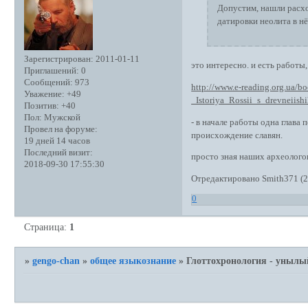
Допустим, нашли расхо
датировки неолита в нё
Зарегистрирован
: 2011-01-11
это интересно. и есть работы
Приглашений:
0
Сообщений:
973
http://www.e-reading.org.ua/b
Уважение:
+49
_Istoriya_Rossii_s_drevneii
Позитив:
+40
Пол:
Мужской
- в начале работы одна глава
Провел на форуме:
происхождение славян.
19 дней 14 часов
Последний визит:
просто зная наших археологов
2018-09-30 17:55:30
Отредактировано Smith371 (2
0
Страница:
1
»
gengo-chan
»
общее языкознание
»
Глоттохронология - унылы