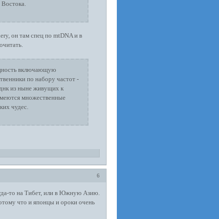
 Востока.
ery, он там спец по mtDNA и в
очитать.
бщность включающую
твенники по набору частот -
тднк из ныне живущих к
имеются множественные
ких чудес.
6
уда-то на Тибет, или в Южную Азию.
потому что и японцы и ороки очень