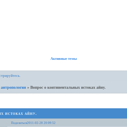
ФОРУМ
УЧАСТНИКИ
ПРАВИЛА
РЕГИСТРАЦИЯ
ВОЙТИ
Активные темы
стрируйтесь
.
 антропология
»
Вопрос о континентальных истоках айну.
х истоках айну.
Поделиться
2011-02-28 20:09:52