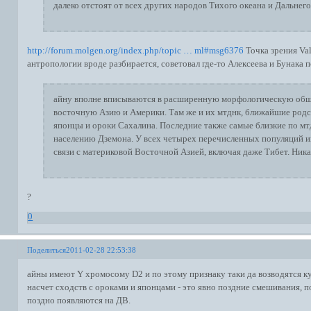
далеко отстоят от всех других народов Тихого океана и Дальнего
http://forum.molgen.org/index.php/topic … ml#msg6376
Точка зрения Val
антропологии вроде разбирается, советовал где-то Алексеева и Бунака п
айну вполне вписываются в расширенную морфологическую о
восточную Азию и Америки. Там же и их мтднк, ближайшие родс
японцы и ороки Сахалина. Последние также самые близкие по м
населению Дземона. У всех четырех перечисленных популяций 
связи с материковой Восточной Азией, включая даже Тибет. Ника
?
0
Поделиться
2011-02-28 22:53:38
айны имеют Y хромосому D2 и по этому признаку таки да возводятся к
насчет сходств с ороками и японцами - это явно поздние смешивания, 
поздно появляются на ДВ.