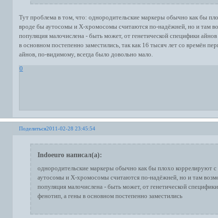
Тут проблема в том, что: однородительские маркеры обычно как бы пл
вроде бы аутосомы и X-хромосомы считаются по-надёжней, но и там в
популяция малочислена - быть может, от генетической специфики айнов 
в основном постепенно заместились, так как 16 тысяч лет со времён пер
айнов, по-видимому, всегда было довольно мало.
0
Поделиться
2011-02-28 23:45:54
Indoeuro написал(а):
однородительские маркеры обычно как бы плохо коррелируют с 
аутосомы и X-хромосомы считаются по-надёжней, но и там возм
популяция малочислена - быть может, от генетической специфики
фенотип, а гены в основном постепенно заместились