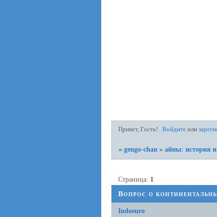
Привет, Гость!
Войдите
или
зареги
»
gengo-chan
»
айны: история и
Страница:
1
Вопрос о континентальны
Indoeuro