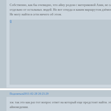
Собственно, как бы очевидно, что айну родом с материковой Азии, не 
отдельно от остальных людей. Но вот откуда и каким маршрутом дзёмо
Не могу найти в сети ничего об этом.
0
Поделиться
2011-02-28 20:25:29
хм. так это как раз тот вопрос ответ на который еще предстоит найти. э
айноведении.