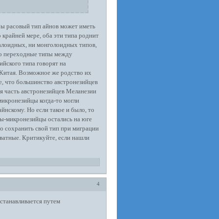
обы расовый тип айнов может иметь
 крайней мере, оба эти типа роднит
ралоидных, ни монголоидных типов,
то переходные типы между
йского типа говорят на
о Китая. Возможное же родство их
ее, что большинство австронезийцев
я часть австронезийцев Меланезии
микронезийцы когда-то могли
айнскому. Но если такое и было, то
цы-микронезийцы остались на юге
то сохранить свой тип при миграции
кватные. Критикуйте, если нашли
4
устанавливается путем