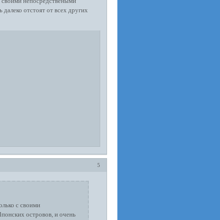
с своими непосредствеными
ь далеко отстоят от всех других
5
олько с своими
Японских островов, и очень