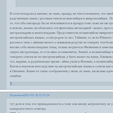
В сети попадалось мнение, не знаю, правда, на чём основанное, что як
родственные связи с расовым типом полинезийцев и микронезийцев . По
то, что оба они вроде бы не втискиваются в прокрустово ложе ни авст
и неясно, можно ли объяснить эти фенотипы метисацией - может, прос
австралоидами и монголоидами. Представители полинезийско-микронези
австронезийских языках, а они родом то ли с Тайваня, то ли из Южног
расового типа с айнами ничего о языковом родстве не говорит, тем бол
вполне себе монголоидные типы, только негритосы Филиппин и заметна
скорее австралоиды, то есть явно ассимилянты. Значит, и полинезийцы-
говорить совсем не по-австронезийски, а быть может на языке, близком 
это, видимо, в додзёмонское время - айны ушли в Японию, а полинезий
Китая и перешли впоследствие на австронезийские языки и сумели как-
в Океанию. Какие-то такие соображения у меня, не знаю, насколько аде
ошибки.
0
Поделиться
2011-02-28 22:33:24
тут дело в том, что принадлежность к тому или иному антропотипу не 
поверхностного осмотра.