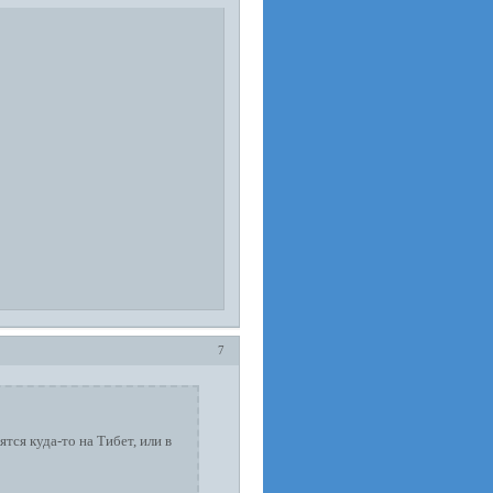
7
тся куда-то на Тибет, или в