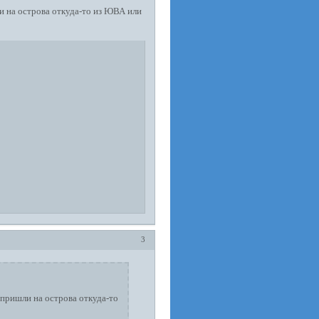
ли на острова откуда-то из ЮВА или
3
 пришли на острова откуда-то