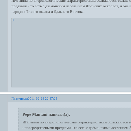
ИРЛ айны по антропологическим характеристикам сближаются только 
предками - то есть с дзёмонским населением Японских островов, и очен
народов Тихого океана и Дальнего Востока.
0
Поделиться
2011-02-28 22:47:23
Pepe Mantani написал(а):
ИРЛ айны по антропологическим характеристикам сближаются т
непосредствеными предками - то есть с дзёмонским населением 