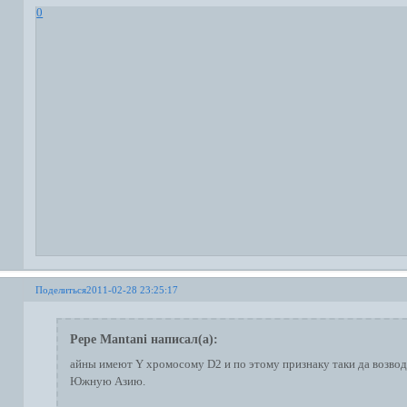
0
Поделиться
2011-02-28 23:25:17
Pepe Mantani написал(а):
айны имеют Y хромосому D2 и по этому признаку таки да возводя
Южную Азию.