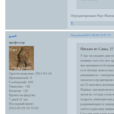
Отредактировано Pepe Mantan
0
Поделиться
2011-06-03 23:07:13
عمرو
профессор
Письмо из Саны, 27 
У нас последние дни по
помимо того что нет пр
выстраиваются большие 
есть бензин люкса-клас
Зарегистрирован
: 2011-01-16
начавшиеся с электрич
Приглашений:
0
оказалось предвещали 
Сообщений:
430
на 23 начались военны
Уважение:
+58
Первые, как выяснилос
Позитив:
+26
затем их оттуда стали 
Провел на форуме:
подруга, живущая как р
7 дней 21 час
Последний визит:
разрывающихся снарядо
2012-03-29 16:55:02
улетел один наш знако
Сегодня ещё один долже