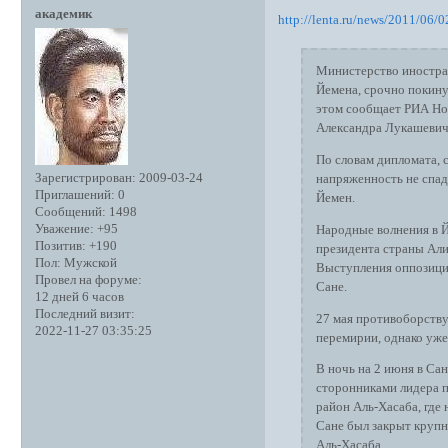
академик
http://lenta.ru/news/2011/06/
Министерство иностра
Йемена, срочно покину
этом сообщает РИА Нов
Александра Лукашевич
По словам дипломата, 
Зарегистрирован
: 2009-03-24
напряженность не спад
Приглашений:
0
Йемен.
Сообщений:
1498
Уважение:
+95
Народные волнения в Й
Позитив:
+190
президента страны Ал
Пол:
Мужской
Выступления оппозици
Провел на форуме:
Сане.
12 дней 6 часов
Последний визит:
27 мая противоборству
2022-11-27 03:35:25
перемирии, однако уже
В ночь на 2 июня в Са
сторонниками лидера 
район Аль-Хасаба, где
Сане был закрыт крупн
Аль-Хасаба.