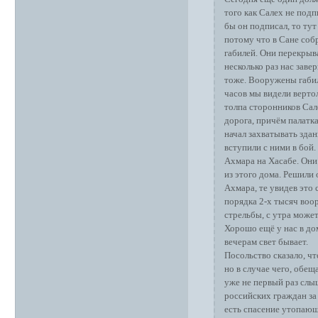
того как Салех не подп
бы он подписал, то тут
потому что в Сане собр
габилей. Они перекрыва
несколько раз нас заве
тоже. Вооружены габил
часов мы видели верто
толпа сторонников Сал
дорога, причём палатк
начал захватывать здан
вступили с ними в бой.
Ахмара на Хасабе. Они
из этого дома. Решили
Ахмара, те увидев это
порядка 2-х тысяч воо
стрельбы, с утра может
Хорошо ещё у нас в дом
вечерам свет бывает.
Посольство сказало, ч
но в случае чего, обещ
уже не первый раз слы
российских граждан за
есть спасение утопающ