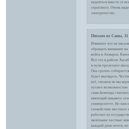
надеяться вместе со вс
серьёзного. Очень надее
электричество.
Письмо из Саны, 31 
Извините что не писала
обращать внимание на
войск и Ахмаров. Кано
Всё это в районе Хасаб
и пули пролетают иногд
Она срочно собирается
будет выглядеть. Честн
всё, сможем ли мы верн
пугают возможностью гр
сами йеменцы считают,
имеющий никакого отн
университете. Но нам о
спокойствие местного 
работает из государств
маленькие частные лаво
каждый день почти, но 