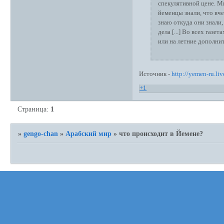
спекулятивной цене. Мы
йеменцы знали, что вче
знаю откуда они знали,
дела [...] Во всех газ
или на летние дополнит
Источник -
http://yemen-ru.li
+1
Страница:
1
»
gengo-chan
»
Арабский мир
»
что происходит в Йемене?