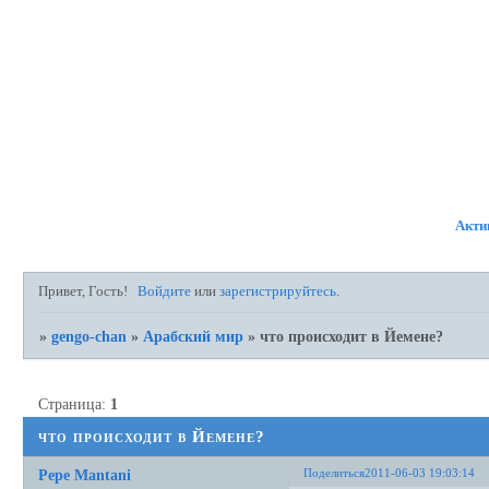
ФОРУМ
УЧАСТНИКИ
ПР
Акти
Привет, Гость!
Войдите
или
зарегистрируйтесь
.
»
gengo-chan
»
Арабский мир
»
что происходит в Йемене?
Страница:
1
что происходит в Йемене?
Поделиться
2011-06-03 19:03:14
Pepe Mantani