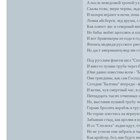
А после неведомой тропой ух
Скалы голы, звери черны, льд
И пазори играют в ночи, пока
Ломая айсберги, лед круша, 
Как плачет лис и северный ви
Но бабы любят щеголять и пла
И вот браконьеры из года в г
Японец медведя русского рвет
Но даст американец-вор им ст
Под русским флагом шел "Спол
И вместо пушки труба через б
(Они давно известны всем - "
Они триедины, как сам Господь
Сегодня "Балтика" впереди - к
И котик, чуя смертный час, в 
Пятнадцать тысяч отменных шк
Но, выставив пушкой трубу че
Горько бросить корабль и груз
Но горше плестись на верную
Забывши стыд, как кролик в к
И со "Сполоха" лодки идут, ч
Но не успели они забрать и ч
Как крейсер, бел, как будто м