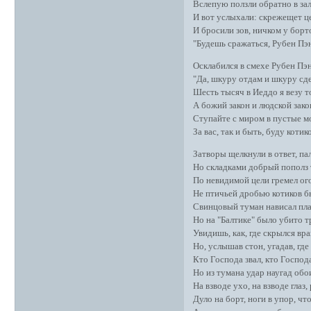
Вслепую ползли обратно в зал
И вот услыхали: скрежещет це
И бросили зов, ничком у борт
"Будешь сражаться, Рубен Пэн
Осклабился в смехе Рубен Пэ
"Да, шкуру отдам и шкуру сде
Шесть тысяч в Иеддо я везу 
А божий закон и людской зако
Ступайте с миром в пустые мо
За вас, так и быть, буду котик
Затворы щелкнули в ответ, пал
Но складками добрый пополз 
По невидимой цели гремел ого
Не птичьей дробью котиков бь
Свинцовый туман нависал плас
Но на "Балтике" было убито т
Увидишь, как, где скрылся вра
Но, услышав стон, угадав, где 
Кто Господа звал, кто Господа
Но из тумана удар наугад обо
На взводе ухо, на взводе глаз
Дуло на борт, ноги в упор, чт