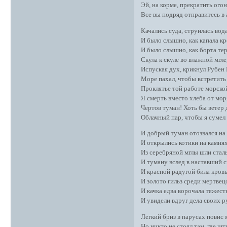
Эй, на корме, прекратить огон
Все вы подряд отправитесь в 
Качались суда, струилась вод
И было слышно, как капала кр
И было слышно, как борта те
Скула к скуле во влажной мгле
Испуская дух, крикнул Рубен 
Море пахал, чтобы встретить 
Проклятье той работе морской
Я смерть вместо хлеба от мор
Чертов туман! Хоть бы ветер 
Облачный пар, чтобы я сумел 
И добрый туман отозвался на 
И открылись котики на камнях
Из серебряной мглы шли сталь
И туману вслед в наставший с
И красной радугой била кровь
И золото гильз среди мертвец
И качка едва ворочала тяжест
И увидели вдруг дела своих ру
Легкий бриз в парусах повис
Но никто не стоял там, где шт