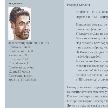
академик
Редьярд Киплинг
СТИХИ О ТРЕХ КОТИК
Перевод В. и М. Гаспар
В японских землях, где 
бумажные фонари,
У Бладстрит Джо на всех
болтают и пьют до зари
Зарегистрирован
: 2009-03-24
Над городом веет порто
Приглашений:
0
и не скажешь бризу, не 
Сообщений:
1498
От Иокогамы уходит отл
Уважение:
+95
на буй бросая буй.
Позитив:
+190
А в харчевне Циско вновь
Пол:
Мужской
говорят сквозь водочны
Провел на форуме:
про скрытый бой у скрыт
12 дней 6 часов
где шел "Сполох" и "Балт
Последний визит:
а "Штральзунд" стоял пр
2022-11-27 03:35:25
Свинцом и сталью подтвержде
Не смейте котиков стрелять у
Где хмурое море ползет в зал
Где бродит голубой песец, та
Ярясь от похоти, секачи реву