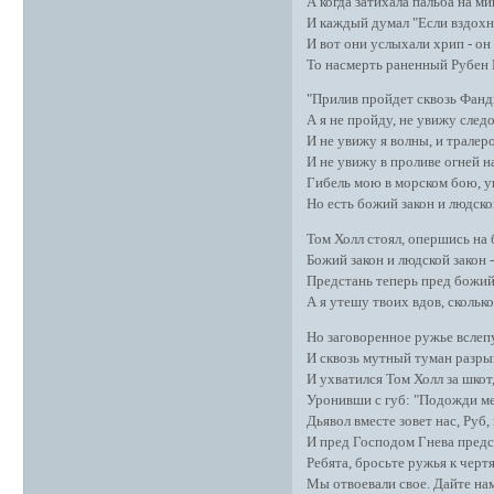
А когда затихала пальба на ми
И каждый думал "Если вздохну
И вот они услыхали хрип - он 
То насмерть раненный Рубен 
"Прилив пройдет сквозь Фанди
А я не пройду, не увижу след
И не увижу я волны, и тралер
И не увижу в проливе огней н
Гибель мою в морском бою, у
Но есть божий закон и людской
Том Холл стоял, опершись на 
Божий закон и людской закон 
Предстань теперь пред божий с
А я утешу твоих вдов, сколько
Но заговоренное ружье вслеп
И сквозь мутный туман разры
И ухватился Том Холл за шкот,
Уронивши с губ: "Подожди мен
Дьявол вместе зовет нас, Руб,
И пред Господом Гнева предс
Ребята, бросьте ружья к черт
Мы отвоевали свое. Дайте на