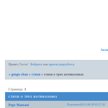
ФОРУМ
УЧАСТНИКИ
ПР
Акти
Привет, Гость!
Войдите
или
зарегистрируйтесь
.
»
gengo-chan
»
стихи
»
стихи о трех котиколовах
Страница:
1
стихи о трех котиколовах
Поделиться
2011-08-28 02:57:20
Pepe Mantani