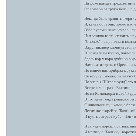
На фоке плещет трехцветный 
От соли была труба бела, но д
Некогда было травить якоря - 
И, канат обрубив, прямо в отл
(Ибо русский закон суров - л
Чем заживо кости сгноить в р
"Сполох" не проплыл и полных
Вдруг шкипер хлопнул себя по
"Нас взяли на пушку, поймали 
Здесь вор у вора дубинку укр
Нам платит деньги Орегон, а 
Но нынче нас прибрал к рука
Он шхуну смолил, он шхуну б
Но знаю я "Штральзунд" его н
Встречались раз в Балтиморе 
Но на Командоры в свой худши
В тот день, когда решился он 
С липовыми пушками, с брез
Летим же скорей за "Балтикой"
И пусть сыграет Рубен Пэн - 
И загудел морской сигнал, зав
И мрачную "Балтику" воротил,