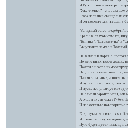
И Рубен в последний раз зах
"Уже отошел? - спросил Том Хо
Глаза налились свинцовым сн
И он твердил, как твердят в б
"Западный ветер, недобрый го
Красные палубы отмыть, шкур
"Балтика", "Штральзунд" и "С
Вы увидите землю и Толстый 
На земле и в морях он погряз 
Но дело швах, после долгих ва
Ползти он готов из моря труд
На убойное поле ляжет он, ку
Плывите на запад, а после на 
И пусть есиварские девки за Т
И пусть не привяжут мне груз 
На отмели заройте меня, как Б
А рядом пусть ляжет Рубен Пэн
И нас оставьте поговорить о 
Ход наугад, лот вперехват, бе
Из тьмы во тьму, по одному, к
Путь будет прост лишь при св