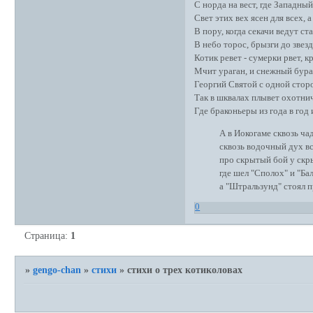
С норда на вест, где Западный
Свет этих вех ясен для всех, 
В пору, когда секачи ведут ст
В небо торос, брызги до звезд
Котик ревет - сумерки рвет, к
Мчит ураган, и снежный буран
Георгий Святой с одной сторо
Так в шквалах плывет охотнич
Где браконьеры из года в год
А в Иокогаме сквозь чад 
сквозь водочный дух вс
про скрытый бой у скрыт
где шел "Сполох" и "Балт
а "Штральзунд" стоял пр
0
Страница:
1
»
gengo-chan
»
стихи
»
стихи о трех котиколовах