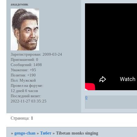
академик
Зарегистрирован
: 2009-03-24
Приглашений:
0
Сообщений:
1498
Уважение:
+95
Позитив:
+190
Пол:
Мужской
Провел на форуме:
12 дней 6 часов
Последний визит:
0
2022-11-27 03:35:25
Страница:
1
»
gengo-chan
»
Тибет
»
Tibetan monks singing