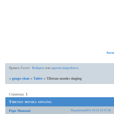
ФОРУМ
УЧАСТНИКИ
ПР
Акти
Привет, Гость!
Войдите
или
зарегистрируйтесь
.
»
gengo-chan
»
Тибет
»
Tibetan monks singing
Страница:
1
Tibetan monks singing
Поделиться
2011-10-21 01:57:28
Pepe Mantani