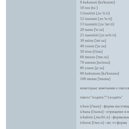
9 kukunuti [kə'kunəti]
10 tuu [tu:]
11tuutiiti [,tu:'ti:ti]
12 tuutaati [,tu:'tɛ:ti]
13 tuumiiti [,tu:'mi:ti]
20 taasu ['tɛ:sə]
21 taasutiiti [,tɛ:sə'ti:ti]
30 miisu ['mi:su]
40 yuusu ['ju:su]
50 itisu [i'tisu]
60 muusu ['mu:su]
70 nanasu [nə'nɛsə]
80 yaasu [jɛ:sə]
90 kukunusu [kə'kunəsə]
100 mumu ['mumu]
некоторые замечания о глаго
глагол "ходить"/"уходить"
ichun [i'tɕun] - форма настоя
ichana [i'tɕɛnə] - отрицание 
ichabiin [,itɕə'bi:n] - форма
ichoon [i'tɕo:n] - яп. тэ форма