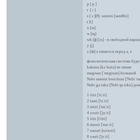
p [ p ]
r [ ɾ ]
s [ s ][θ] samsin [samθin]
t [t]
u [ɯ]
w [ɰ]
wh [ɸ] [ʍ] - в свободной вари
y [j]
z [ʣ] z пишется перед a, e
фонологическая система будет
kakana [kəˈkɛnə] не пиши
magisan [ˈmɛgisən] большой
Nabi samsin hwichuru ['Nɛbi 's
Nabi ga taku [Nɛbi ŋa tɛku] до
1 tiiti ['ti:ti]
2 taati ['tɛ:ti]
3 miiti ['mi:ti]
4 yuuti ['ju:ti]
5 ititi [i'titi]
6 muuti ['mu:ti]
7 nanati [nə'nɛti]
8 yaati ['jɛ:ti]