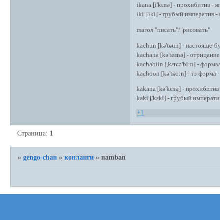
ikana [i'kɛnə] - прохибитив - я
iki ['iki] - грубый императив - 
глагол "писать"/"рисовать"
kachun [kə'tɕun] - настояще-б
kachana [kə'tɕɛnə] - отрицани
kachabiin [,kɛtɕə'bi:n] - фор
kachoon [kə'tɕo:n] - тэ форма -
kakana [kə'kɛnə] - прохибитив 
kaki ['kɛki] - грубый императив
+1
Страница:
1
»
gengo-chan
»
конланги
»
namban