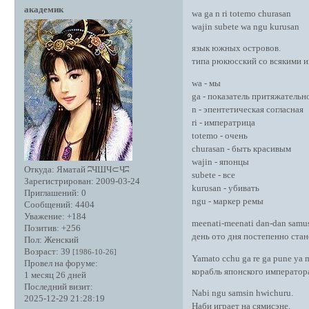
академик
wa ga n ri totemo churasan
wajin subete wa ngu kurusan
язык южных островов.
типа рюкюсский со всякими и
wa - мы
ga - показатель притяжательн
n - эпентетическая согласная
ri - императрица
totemo - очень
churasan - быть красивым
wajin - японцы
Откуда:
Яматай ʭЧШЧ⊂Чʭ
subete - все
Зарегистрирован
: 2009-03-24
kurusan - убивать
Приглашений:
0
ngu - маркер ремы
Сообщений:
4404
Уважение:
+184
meеnati-meеnati dan-dan samu
Позитив:
+256
день ото дня постепенно ста
Пол:
Женский
Возраст:
39
[1986-10-26]
Yamato cchu ga re ga pune ya 
Провел на форуме:
корабль японского император
1 месяц 26 дней
Последний визит:
Nabi ngu samsin hwichuru.
2025-12-29 21:28:19
Наби играет на сямисэне.