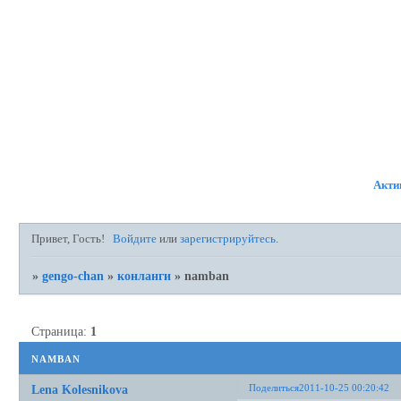
ФОРУМ
УЧАСТНИКИ
ПР
Акти
Привет, Гость!
Войдите
или
зарегистрируйтесь
.
»
gengo-chan
»
конланги
»
namban
Страница:
1
namban
Поделиться
2011-10-25 00:20:42
Lena Kolesnikova