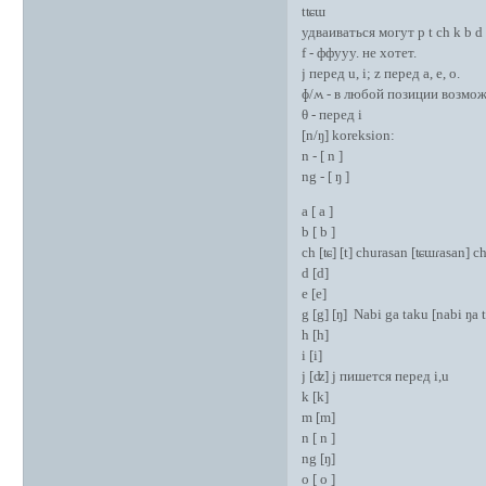
tʨɯ
удваиваться могут p t ch k b d
f - ффууу. не хотет.
j перед u, i; z перед a, е, o.
ɸ/ʍ - в любой позиции возмо
θ - перед i
[n/ŋ] koreksion:
n - [ n ]
ng - [ ŋ ]
a [ a ]
b [ b ]
ch [ʨ] [t] churasan [ʨɯɾasan] c
d [d]
e [e]
g [g] [ŋ] Nabi ga taku [nabi ŋa
h [h]
i [i]
j [ʣ] j пишется перед i,u
k [k]
m [m]
n [ n ]
ng [ŋ]
o [ o ]