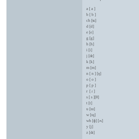
a [ a ]
b [ b ]
ch [ʨ]
d [d]
e [e]
g [g]
h [h]
i [i]
j [ʣ]
k [k]
m [m]
n [ n ] [ŋ]
o [ o ]
p [ p ]
r [ ɾ ]
s [ s ][θ]
t [t]
u [ɯ]
w [ɰ]
wh [ɸ] [ʍ]
y [j]
z [ʣ]