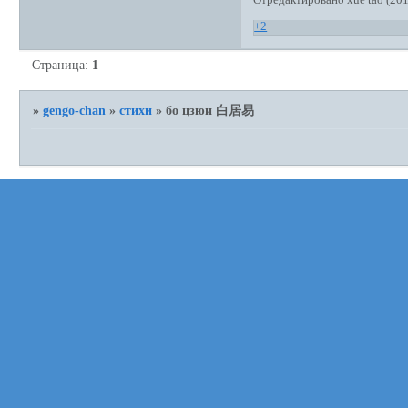
Отредактировано xue tao (201
+2
Страница:
1
»
gengo-chan
»
стихи
»
бо цзюи 白居易