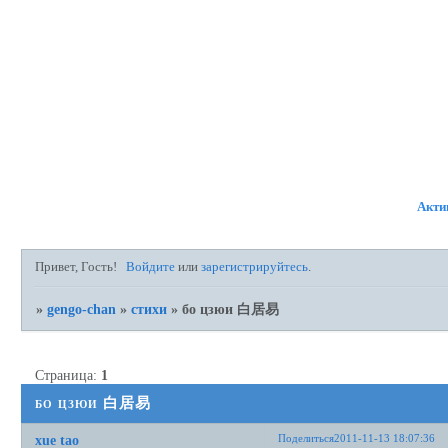
ФОРУМ
УЧАСТНИКИ
ПР
Акти
Привет, Гость!
Войдите
или
зарегистрируйтесь
.
»
gengo-chan
»
стихи
»
бо цзюи 白居易
Страница:
1
бо цзюи 白居易
Поделиться
2011-11-13 18:07:36
xue tao