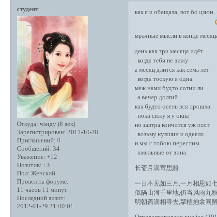
студент
как я и обещала, вот бо цзюи
мрачные мысли в конце месяц
день как три месяца идёт
когда тебя не вижу
а месяц длится как семь лет
когда тоскую я одна
меж нами будто сотни ли
а вечер долгий
как будто осень вся прошла
пока сижу я у окна
Откуда:
чэнду (8 век)
но завтра кончится уж пост
Зарегистрирован
: 2011-10-28
возьму кувшин и одеяло
Приглашений:
0
и мы с тобою переспим
Сообщений:
34
хмельные от вина
Уважение:
+12
Позитив:
+3
长斋月满寄思黯
Пол:
Женский
Провел на форуме:
一日不见如三月,一月相思如
11 часов 11 минут
似隔山河千里地,仍当风雨九
Последний визит:
明朝斋满相寻去,挈榼抱衾同
2012-01-29 21:00:01