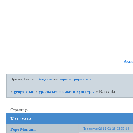
ФОРУМ
УЧАСТНИКИ
ПР
Акти
Привет, Гость!
Войдите
или
зарегистрируйтесь
.
»
gengo-chan
»
уральские языки и культуры
»
Kalevala
Страница:
1
Kalevala
Поделиться
2012-02-28 03:33:14
Pepe Mantani