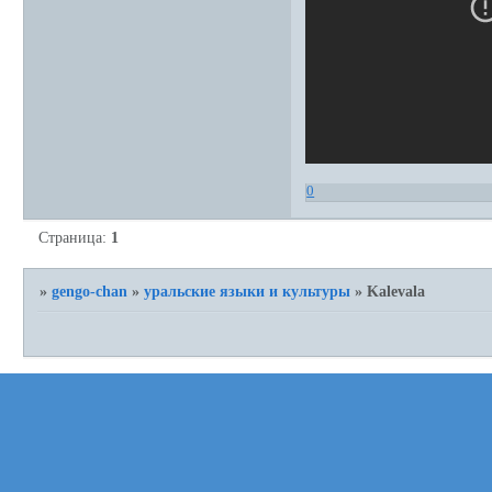
0
Страница:
1
»
gengo-chan
»
уральские языки и культуры
»
Kalevala