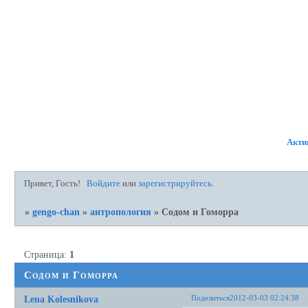
ФОРУМ
УЧАСТНИКИ
ПР
Акти
Привет, Гость!
Войдите
или
зарегистрируйтесь
.
»
gengo-chan
»
антропология
»
Содом и Гоморра
Страница:
1
Содом и Гоморра
Поделиться
2012-03-03 02:24:38
Lena Kolesnikova