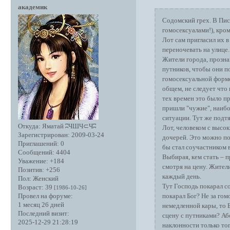
академик
Содомский грех. В Пис
гомосексуалами!), кром
Лот сам пригласил их в
переночевать на улице.
Жители города, прознав
путников, чтобы они по
гомосексуальной форме
общем, не следует что 
тех времен это было пр
пришли "чужие", наибо
ситуации. Тут же подт
Откуда:
Яматай ʭЧШЧ⊂Чʭ
Лот, человеком с высо
Зарегистрирован
: 2009-03-24
дочерей. Это можно пон
Приглашений:
0
бы стал соучастником в
Сообщений:
4404
Выбирая, кем стать – 
Уважение:
+184
смотря на цену. Жител
Позитив:
+256
каждый день.
Пол:
Женский
Тут Господь покарал с
Возраст:
39
[1986-10-26]
покарал Бог? Не за го
Провел на форуме:
1 месяц 26 дней
немедленной кары, то 
Последний визит:
сцену с путниками? Аб
2025-12-29 21:28:19
наклонности только то