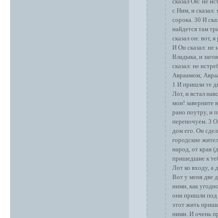
сказал Он: не и
с Ним, и сказал:
сорока. 30 И ска
найдется там три
сказал он: вот, 
И Он сказал: не 
Владыка, и заго
сказал: не истре
Авраамом; Авраа
1 И пришли те д
Лот, и встал нав
мои! заверните в
рано поутру, и п
переночуем. 3 О
дом его. Он сдел
городские жител
народ, от края (
пришедшие к теб
Лот ко входу, а 
Вот у меня две д
ними, как угодно
они пришли под с
этот жить прише
ними. И очень п