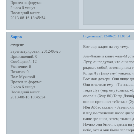
Провел на форуме:
2 часа 6 минут
Последний визит:
2013-08-16 18:45:54
Поделиться
2012-06-25 11:00:54
Sappo
студент
Вот еще хадис на эту тему.
Зарегистрирован
: 2012-06-25
Аль-Хаким в книге «аль-Муста
Приглашений:
0
Сообщений:
12
Луту, он подумал, что они пр
Уважение:
0
рядом с собой, затем привел 
Позитив:
0
Когда Лут (мир ему) увидел, 
Пол:
Мужской
Вот мои дочери. Они чище для
Провел на форуме:
Они ответили ему: «Ты знаешь
2 часа 6 минут
тогда Лут (мир ему) сказал: 
Последний визит:
опора!» (Худ: 80) Тогда Джиб
2013-08-16 18:45:54
они не причинят тебе зла» (Ху
Ибн Аббас сказал: «Затем они
к людям стоявшим возле двере
наше зре-ние», затем, толкая 
Ночью они были подняты на у
небе, затем они были перевёрн