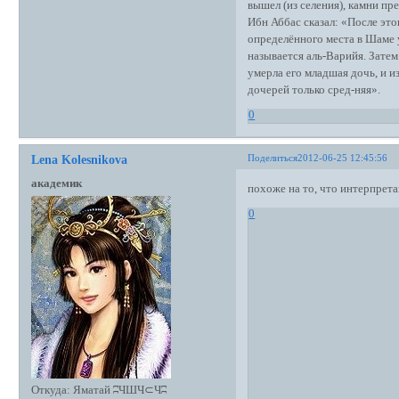
вышел (из селения), камни пре
Ибн Аббас сказал: «После это
определённого места в Шаме 
называется аль-Варийя. Затем
умерла его младшая дочь, и из
дочерей только сред-няя».
0
Поделиться
2012-06-25 12:45:56
Lena Kolesnikova
академик
похоже на то, что интерпрета
0
Откуда:
Яматай ʭЧШЧ⊂Чʭ