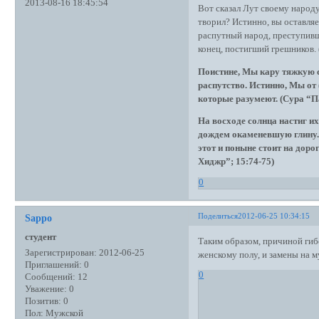
2013-08-16 18:45:54
Вот сказал Лут своему народу
творил? Истинно, вы оставля
распутный народ, преступивш
конец, постигший грешников. 
Поистине, Мы кару тяжкую с 
распутство. Истинно, Мы от 
которые разумеют. (Сура “Па
На восходе солнца настиг их
дождем окаменевшую глину. 
этот и поныне стоит на доро
Хиджр”; 15:74-75)
0
Поделиться
2012-06-25 10:34:15
Sappo
студент
Таким образом, причиной гиб
Зарегистрирован
: 2012-06-25
женскому полу, и замены на 
Приглашений:
0
0
Сообщений:
12
Уважение:
0
Позитив:
0
Пол:
Мужской