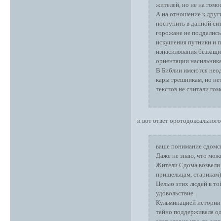
жителей, но не на гомо
А на отношение к други
поступить в данной си
горожане не поддались
искушения путники и п
изнасилования беззащи
ориентации насильника
В Библии имеются неод
кары грешникам, но не
текстов не считали г
и вот ответ оротодоксального
ваше понимание сдомс
Даже не знаю, что мож
Жители Сдома возвели 
пришельцам, старикам)
Целью этих людей в той
удовольствие.
Кульминацией истории 
тайно поддерживала од