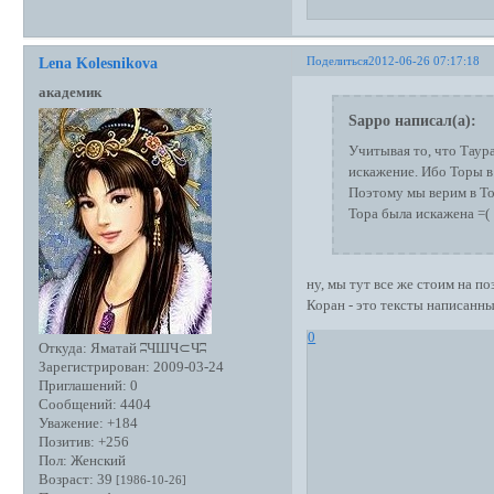
Поделиться
2012-06-26 07:17:18
Lena Kolesnikova
академик
Sappo написал(а):
Учитывая то, что Таур
искажение. Ибо Торы в 
Поэтому мы верим в То
Тора была искажена =(
ну, мы тут все же стоим на по
Коран - это тексты написанн
0
Откуда:
Яматай ʭЧШЧ⊂Чʭ
Зарегистрирован
: 2009-03-24
Приглашений:
0
Сообщений:
4404
Уважение:
+184
Позитив:
+256
Пол:
Женский
Возраст:
39
[1986-10-26]