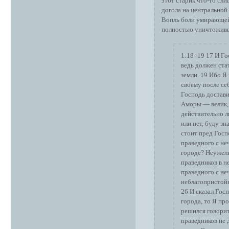
этот старик что-то сли
догола на центральной
Вопль боли умирающей 
полностью уничтоживши
1:18–19 17 И Го
ведь должен ста
земли. 19 Ибо Я
своему после се
Господь доставил
Аморы — велик, 
действительно л
или нет, буду зн
стоит пред Госп
праведного с не
городе? Неужели
праведников в н
праведного с не
неблагопристойн
26 И сказал Гос
города, то Я про
решился говорит
праведников не д