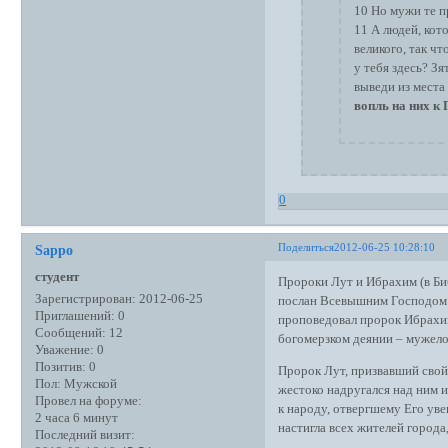
10 Но мужи те пр
11 А людей, кот
великого, так чт
у тебя здесь? Зят
выведи из места 
вопль на них к 
0
Поделиться
2012-06-25 10:28:10
Sappo
студент
Пророки Лут и Ибрахим (в Би
Зарегистрирован
: 2012-06-25
послан Всевышним Господом к
Приглашений:
0
проповедовал пророк Ибрахим.
Сообщений:
12
богомерзком деянии – мужело
Уважение:
0
Позитив:
0
Пророк Лут, призвавший свой 
Пол:
Мужской
жестоко надругался над ним и
Провел на форуме:
к народу, отвергшему Его уве
2 часа 6 минут
настигла всех жителей города,
Последний визит: