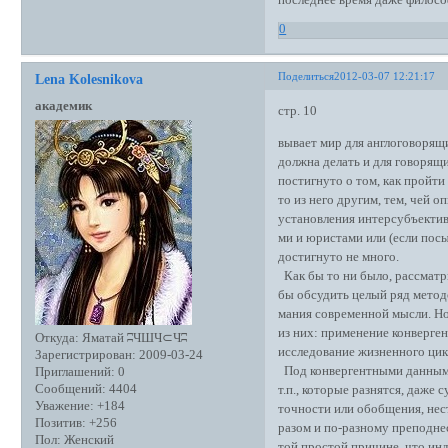
последнее время даже филосо
0
Поделиться
2012-03-07 12:21:17
Lena Kolesnikova
академик
стр. 10
вывает мир для англоговорящи
должна делать и для говорящи
постигнуто о том, как пройти
то из него другим, тем, чей о
установления интерсубъектив
ми и юристами или (если пос
достигнуто не много.
Как бы то ни было, рассматр
бы обсудить целый ряд метод
мания современной мысли. Но 
из них: применение конверге
Откуда:
Яматай ʭЧШЧ⊂Чʭ
исследование жизненного цик
Зарегистрирован
: 2009-03-24
Под конвергентными данными
Приглашений:
0
Сообщений:
4404
т.п., которые разнятся, даже 
Уважение:
+184
точности или обобщения, не
Позитив:
+256
разом и по-разному преподнес
Пол:
Женский
той простой причине, что ин