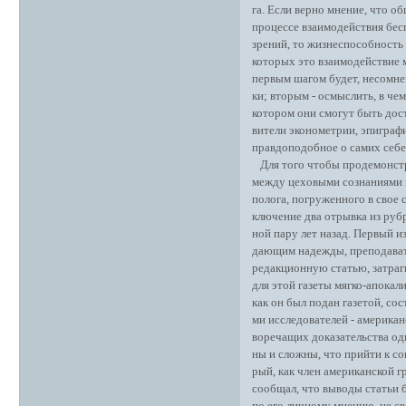
га. Если верно мнение, что об
процессе взаимодействия бес
зрений, то жизнеспособность 
которых это взаимодействие 
первым шагом будет, несомне
ки; вторым - осмыслить, в чем
котором они смогут быть дост
вители эконометрии, эпиграф
правдоподобное о самих себе
Для того чтобы продемонстри
между цеховыми сознаниями н
полога, погруженного в свое 
ключение два отрывка из рубр
ной пару лет назад. Первый и
дающим надежды, преподавате
редакционную статью, затраг
для этой газеты мягко-апокал
как он был подан газетой, со
ми исследователей - американ
воречащих доказательства од
ны и сложны, что прийти к со
рый, как член американской г
сообщал, что выводы статьи б