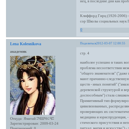
нец, в последние дни как про
________________________
Клиффорд Гирц (1926-2006) - 
сор Школы социальных наук 
0
Поделиться
2012-03-07 12:00:55
Lena Kolesnikova
академик
стр. 4
наиболее успешно в таких воп
проблема несоответствия межд
"общего знаменателя" ("даже
мают причинно-следственную с
ществ - иных понятий" ("ама
деревенской структурой и ве
доспособным") стала слишком
Примитивный тип формулировк
цивилизованных, распределя
проверяющих их систематичес
медицина и юриспруденция, -
Откуда:
Яматай ʭЧШЧ⊂Чʭ
стического присутствия и не
Зарегистрирован
: 2009-03-24
ритуал, магия и искусство") 
Приглашений:
0