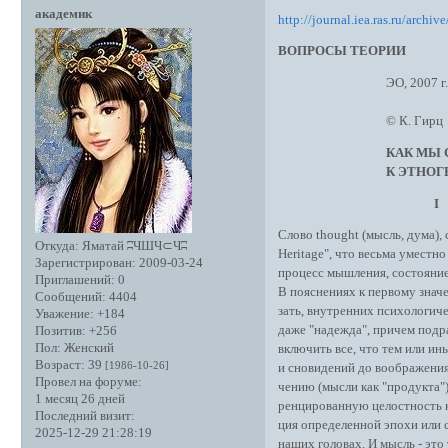
академик
http://journal.iea.ras.ru/archi
ВОПРОСЫ ТЕОРИИ
ЭО, 2007 г., 
© К. Гирц
КАК МЫ 
К ЭТНОГРАФИИ 
I
Слово thought (мысль, дума),
Откуда:
Яматай ʭЧШЧ⊂Чʭ
Heritage", что весьма уместно
Зарегистрирован
: 2009-03-24
процесс мышления, состояние
Приглашений:
0
В пояснениях к первому значе
Сообщений:
4404
зать, внутренних психологиче
Уважение:
+184
даже "надежда", причем подр
Позитив:
+256
Пол:
Женский
включить все, что тем или ин
Возраст:
39
[1986-10-26]
и сновидений до воображения 
Провел на форуме:
чению (мысли как "продукта"
1 месяц 26 дней
ренцированную целостность к
Последний визит:
ция определенной эпохи или с
2025-12-29 21:28:19
наших головах. И мысль - это