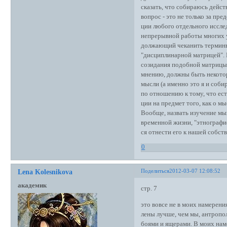
сказать, что собираюсь дейс
вопрос - это не только за пр
ции любого отдельного исслед
непрерывной работы многих у
должающий чеканить термины
"дисциплинарной матрицей". 
созидания подобной матрицы 
мнению, должны быть некотор
мысли (а именно это я и соби
по отношению к тому, что ес
ции на предмет того, как о мы
Вообще, назвать изучение мы
временной жизни, "этнографие
ся отнести его к нашей собст
0
Поделиться
2012-03-07 12:08:52
Lena Kolesnikova
академик
стр. 7
это вовсе не в моих намерени
лены лучше, чем мы, антроп
боями и ящерами. В моих нам