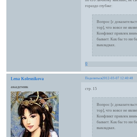
по его личному мнению, не с
гораздо глубже:
Вопрос [с доказательс
тор], что вовсе не явл
Конфликт привлек вним
бывает. Как бы то ни б
выкладках.
0
Поделиться
2012-03-07 12:40:48
Lena Kolesnikova
академик
стр. 15
Вопрос [с доказательс
тор], что вовсе не явл
Конфликт привлек вним
бывает. Как бы то ни б
выкладках.