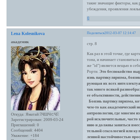
такие значащие факторы, как 
убеждения, проявления лояльн
0
Поделиться
2012-03-07 12:14:47
Lena Kolesnikova
академик
стр. 8
Как раз в этой точке, где ка
тона, и начинает становиться
же "id") является вещью в се
Рорти.
Это беспокойство выр
язнь партикуляризма, боязнь
рующая их всех интеллектуа
так много всякой разнообра
ее объективности, действенн
Боязнь партикуляризма, кот
чем-то как академический не
антропологии, где многим и
Откуда:
Яматай ʭЧШЧ⊂Чʭ
рой исключительные, часто 
Зарегистрирован
: 2009-03-24
нию и должны заняться вмес
Приглашений:
0
Сообщений:
4404
тельной сексологией или кул
Уважение:
+184
ленной настойчивостью прос