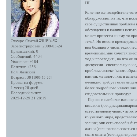
III
Конечно же, воздействие того
обнаруживает, на то, что иссл
себе существенная проблема 
обсуждения и наличия некото
может привести к чему-то вр
Откуда:
Яматай ʭЧШЧ⊂Чʭ
телей. Но вместо преследован
Зарегистрирован
: 2009-03-24
ния большого числа техническ
Приглашений:
0
временным, мне хочется внес
Сообщений:
4404
ход и проследить, во что он 
Уважение:
+184
дискуссии - спектральную и 
Позитив:
+256
проблеме аспект "многообраз
Пол:
Женский
нам так же много, как и аспек
Возраст:
39
[1986-10-26]
очевидно требует если не дем
Провел на форуме:
1 месяц 26 дней
более подробного изложения 
Последний визит:
следовательских процедур.
2025-12-29 21:28:19
Первое и наиболее важное из
циплины (или дисциплинарны
естественнонаучные, - из кот
го ученого мира, представля
зрения; они есть способы быт
жизни (если воспользоваться
ского опыта (если адаптиров