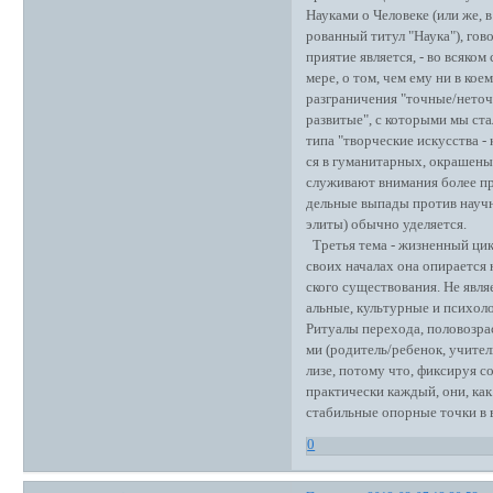
Науками о Человеке (или же, 
рованный титул "Наука"), гово
приятие является, - во всяком
мере, о том, чем ему ни в кое
разграничения "точные/неточ
развитые", с которыми мы ста
типа "творческие искусства -
ся в гуманитарных, окрашены
служивают внимания более при
дельные выпады против науч
элиты) обычно уделяется.
Третья тема - жизненный цикл
своих началах она опирается 
ского существования. Не явля
альные, культурные и психол
Ритуалы перехода, половозра
ми (родитель/ребенок, учител
лизе, потому что, фиксируя 
практически каждый, они, как
стабильные опорные точки в 
0