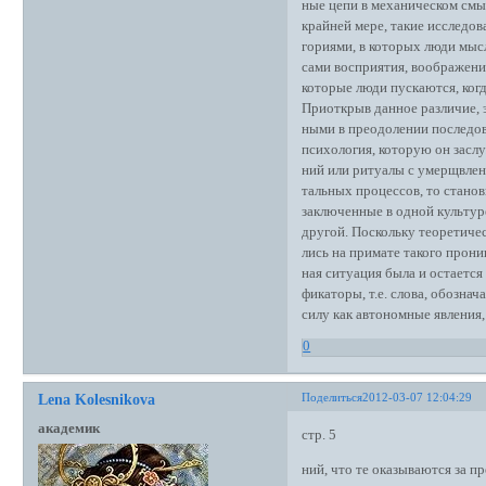
ные цепи в механическом смыс
крайней мере, такие исследо
гориями, в которых люди мысля
сами восприятия, воображени
которые люди пускаются, ког
Приоткрыв данное различие, э
ными в преодолении последов
психология, которую он заслу
ний или ритуалы с умерщвлен
тальных процессов, то стано
заключенные в одной культур
другой. Поскольку теоретиче
лись на примате такого прони
ная ситуация была и остается
фикаторы, т.е. слова, обозна
силу как автономные явления
0
Поделиться
2012-03-07 12:04:29
Lena Kolesnikova
академик
стр. 5
ний, что те оказываются за 