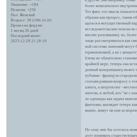
Уважение:
+184
более комплексного внутренн
Позитив:
+256
Тот факт, что мысль показате
Пол:
Женский
образна как процесс, таким о
Возраст:
39
[1986-10-26]
щаться в могущественный па
Провел на форуме:
исследовательские поиски во
1 месяц 26 дней
вполне разумными); но, более
Последний визит:
чаще рассматриваться как связ
2025-12-29 21:28:19
ной системы значений могут б
герменевтикой, а не с концеп
блема не обязательно станови
крайней мере, теперь она вста
денный коперниканец может п
публики - француза-старорежи
статьям равным вопросу о том
азиата, а антрополог - местно
жители, и любой, кто "не с на
ло однажды как задача выясн
фантазии, выглядит теперь ка
важно, живут ли они за морем
По сему мне бы хотелось немн
дует понимать существующее 