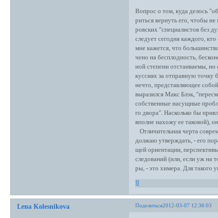
Вопрос о том, куда делось "о
риться вернуть его, чтобы не
ровских "специалистов без дух
следует сегодня каждого, кто
мне кажется, что большинство
чено на бесплодность, бескон
ной степени отстаиваемы, но 
куссиях за отправную точку б
нечто, представляющее собой
выразился Макс Блэк, "пересм
собственные насущные пробле
го двора". Насколько бы прив
вполне нахожу ее таковой), о
Отличительная черта совреме
должаю утверждать, - его пор
щей ориентации, перспектив
следований (или, если уж на 
ры, - это химера. Для такого
0
Поделиться
2012-03-07 12:36:03
Lena Kolesnikova