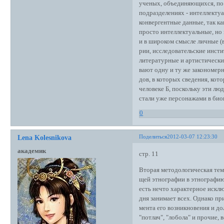
ученых, объединяющихся, по 
подразделениях - интеллекту
конвергентные данные, так к
просто интеллектуальные, но 
и в широком смысле личные (в
рии, исследовательские инст
литературные и артистически
вают одну и ту же закономер
дов, в которых сведения, кот
человеке Б, поскольку эти лю
стали уже персонажами в био
0
Поделиться
2012-03-07 12:23:30
Lena Kolesnikova
академик
стр. 11
Вторая методологическая тема
щей этнографии в этнографию 
есть нечто характерное исклю
дня занимает всех. Однако пр
мента его возникновения и дол
"потлач", "лобола" и прочие,