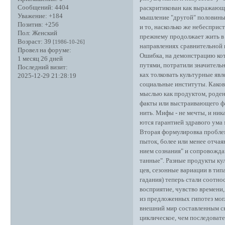
Сообщений:
4404
раскритикован как выражающ
Уважение:
+184
мышление "другой" половины 
Позитив:
+256
и то, насколько же небесприс
Пол:
Женский
прежнему продолжает жить в 
Возраст:
39
[1986-10-26]
направлениях сравнительной 
Провел на форуме:
Ошибка, на демонстрацию кот
1 месяц 26 дней
путями, потратили значительн
Последний визит:
ках толковать культурные явл
2025-12-29 21:28:19
социальные институты. Каков
мыслью как продуктом, роден
факты или выстраивающего фа
нить. Мифы - не мечты, и ник
ются гарантией здравого ума 
Вторая формулировка проблемы
пыток, более или менее отчая
нием сознания" и сопровождаю
танные". Разные продукты ку
цев, сезонные вариации в ти
гадания) теперь стали соотн
восприятие, чувство времени
из предложенных гипотез мог
внешний мир составленным ск
циклическое, чем последоват