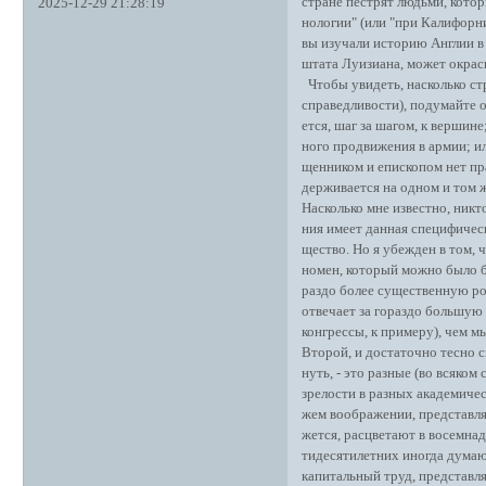
стране пестрят людьми, котор
2025-12-29 21:28:19
нологии" (или "при Калифорни
вы изучали историю Англии в 
штата Луизиана, может окрас
Чтобы увидеть, насколько стр
справедливости), подумайте о
ется, шаг за шагом, к вершин
ного продвижения в армии; ил
щенником и епископом нет пр
держивается на одном и том 
Насколько мне известно, никт
ния имеет данная специфичес
щество. Но я убежден в том, ч
номен, который можно было бы
раздо более существенную ро
отвечает за гораздо большую
конгрессы, к примеру), чем м
Второй, и достаточно тесно 
нуть, - это разные (во всяко
зрелости в разных академичес
жем воображении, представляе
жется, расцветают в восемнад
тидесятилетних иногда думают
капитальный труд, представля