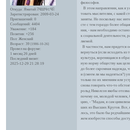
философов.
В этом направлении, как я уж
Откуда:
Яматай ʭЧШЧ⊂Чʭ
товать мыслителям, с какой с
Зарегистрирован
: 2009-03-24
заняты. Но поскольку нас инт
Приглашений:
0
Сообщений:
4404
сте с тем гораздо более обща
Уважение:
+184
ния, - нам необходимо остано
Позитив:
+256
к социальной деятельности, 
Пол:
Женский
ляемой.
Возраст:
39
[1986-10-26]
В частности, нам придется о
Провел на форуме:
вернуться (если исходить из 
1 месяц 26 дней
культура, коренящаяся в обр
Последний визит:
ную норму обществу как целом
2025-12-29 21:28:19
до более скромная надежда, 
и (смеем ли мы надеяться?) у
только по их мнениям или уст
снова говорить что-то обстоя
рольд Николсон якобы отозвал
почему он, молодой человек, б
цию, - "Мадам, я сам цивилиз
ших из Высших Кругов. Все, 
лось, это было бы редчайшим 
жем изобрести способы досту