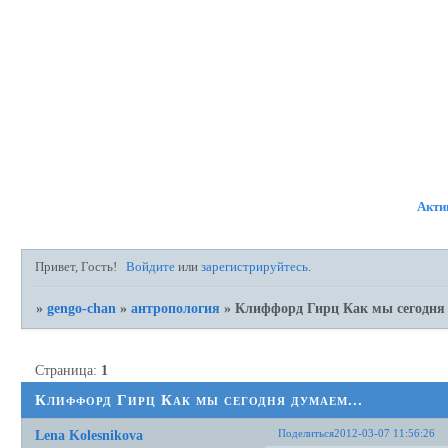
ФОРУМ
УЧАСТНИКИ
ПР
Акти
Привет, Гость!
Войдите
или
зарегистрируйтесь
.
»
gengo-chan
»
антропология
»
Клиффорд Гирц Как мы сегодня 
Страница:
1
Клиффорд Гирц Как мы сегодня думаем...
Поделиться
2012-03-07 11:56:26
Lena Kolesnikova