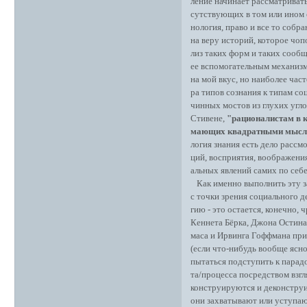
ление начинает рассматриват
сутствующих в том или ином с
нология, право и все то соб
на веру историй, которое чо
лиз таких форм и таких сообщ
ее вспомогательным механизм
на мой вкус, но наиболее час
ра типов сознания к типам с
чинных мостов из глухих угло
Стивене,
"рационалистам в 
мающих квадратными мыслям
логия знания есть дело рассм
ций, восприятия, воображения
альных явлений самих по себе
Как именно выполнить эту за
с точки зрения социального д
гию - это остается, конечно,
Кеннета Бёрка, Джона Остина
маса и Ирвинга Гоффмана приш
(если что-нибудь вообще ясно)
пытаться подступить к парад
та/процесса посредством взгл
конструируются и деконструи
они захватывают или уступаю