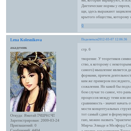
ми, которые варьируют, и пс
Диетические нормы у евреев,
щи, здесь выражают зациклен
крытого общества, которому 
0
Поделиться
2012-03-07 12:06:36
Lena Kolesnikova
академик
стр. 6
творение. У теоретиков симво
ство, к которому с некоторым
самого) мышление является 
формами, причем деятельность 
ким же примером последнего, 
сожаления. Но какой бы подход
бом случае то самое, что ра
процессов между теми или ин
сравнимость - значит начать 
мости концептуальных структ
тот самый сдвиг в формулиров
Откуда:
Яматай ʭЧШЧ⊂Чʭ
гаю, можно назвать "практич
Зарегистрирован
: 2009-03-24
Мирча Элиаде и Мелфорд Спай
Приглашений:
0
Сообщений:
4404
а другие, как например Томас