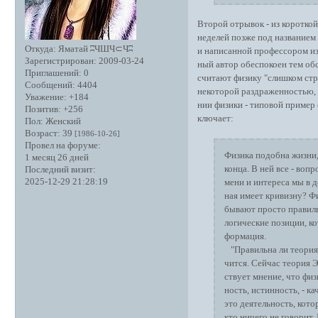
Второй отрывок - из короткой 
неделей позже под названием
Откуда:
Яматай ʭЧШЧ⊂Чʭ
и написанной профессором из
Зарегистрирован
: 2009-03-24
ный автор обеспокоен тем обс
Приглашений:
0
считают физику "слишком стро
Сообщений:
4404
некоторой раздраженностью, 
Уважение:
+184
нии физики - типовой пример 
Позитив:
+256
ключает:
Пол:
Женский
Возраст:
39
[1986-10-26]
Провел на форуме:
Физика подобна жизни, 
1 месяц 26 дней
конца. В ней все - воп
Последний визит:
2025-12-29 21:28:19
мени и интереса мы в д
ная имеет кривизну? Фи
бывают просто правил
логические позиции, ко
формация.
"Правильна ли теория
чится. Сейчас теория Э
ствует мнение, что физ
ность, истинность, - ка
это деятельность, кото
кто ничего не говорит.