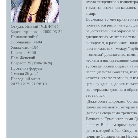
имело тенденцию к концентра
тыми, начинали, как казалось
в мир.
Поскольку во мне привит инте
пользуются различные дисципл
Откуда:
Яматай ʭЧШЧ⊂Чʭ
бе, естественным образом за
Зарегистрирован
: 2009-03-24
дисциплинах ментальностям.
Приглашений:
0
Сообщений:
4404
виноделам, о различиях - вид
Уважение:
+184
всех остальных - между "глу
Позитив:
+256
"тонкими" доказательствами;
Пол:
Женский
лебным и назидательным слова
Возраст:
39
[1986-10-26]
туроведы, ссылающиеся на не
Провел на форуме:
неспециалиста) качества, кот
1 месяц 26 дней
кажется, что те термины, в 
Последний визит:
цели, суждения, доказательст
2025-12-29 21:28:19
ные термины должным образом
этот поиск.
Даже более широкие, "больш
прочные элементы, которые 
(включая сюда само трепетно
Науками и Гуманитарными Дис
анализу. В нашем промежуточ
ре", о которой забыл Сноу, т
приятие Социальными Наукам