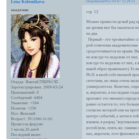
Поделиться
2012-03-07 12:29:53
Lena Kolesnikova
академик
стр. 12
Можно привести целый ряд пр
ки зрения мог бы оказаться 
на два.
Первый - это чрезвычайно сп
рой отмечены академические д
средоточивается по краям. В
не или где-то недалеко от ни
или где-то недалеко от них, 
какой образ правильнее). Есл
Ph.D. в моей собственной про
ситетами, но лишь очень малая
Откуда:
Яматай ʭЧШЧ⊂Чʭ
университетах. Конечно, опр
Зарегистрирован
: 2009-03-24
и, вероятно, в последние год
Приглашений:
0
Сообщений:
4404
крепляет это мнение) определ
Уважение:
+184
равно остается то, что боль
Позитив:
+256
согласно которой они на про
Пол:
Женский
центре событий, а затем в т
Возраст:
39
[1986-10-26]
языком, в разряд "вертикальн
Провел на форуме:
ротой (или, опять же, такими
1 месяц 26 дней
нах, впрочем, этот феномен е
Последний визит: