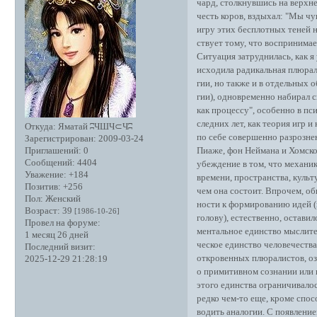
чард, столкнувшись на верхн
честь коров, вздыхал: "Мы ч
игру этих бесплотных теней на
ствует тому, что воспринимае
Ситуация затруднилась, как я 
исходила радикальная плюрали
гии, но также и в отдельных 
гии), одновременно набирал
как процессу", особенно в пс
следних лет, как теория игр 
Откуда:
Яматай ʭЧШЧ⊂Чʭ
по себе совершенно разрозне
Зарегистрирован
: 2009-03-24
Пиаже, фон Неймана и Хомског
Приглашений:
0
Сообщений:
4404
убеждение в том, что механи
Уважение:
+184
времени, пространства, культ
Позитив:
+256
чем она состоит. Впрочем, о
Пол:
Женский
ности к формированию идей (
Возраст:
39
[1986-10-26]
голову), естественно, остави
Провел на форуме:
ментальное единство мыслите
1 месяц 26 дней
ческое единство человечеств
Последний визит:
откровенных плюралистов, о
2025-12-29 21:28:19
о примитивном сознании или 
этого единства ограничивало
редко чем-то еще, кроме спос
водить аналогии. С появлени