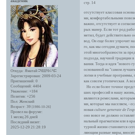
академик
стр. 14
отсутствует классовая основ
ми, комфортабельными повозк
важно, отсутствует и согласи
рых манер. Если тот род рабо
метил, будет действительно о
вод. Он еще более упрочит н
го, как мы сегодня думаем, 
этой многообразности за пре
подхода, научной традиции в
вания. Тогда и идея "нового 
основанной на "самом лучшем
Откуда:
Яматай ʭЧШЧ⊂Чʭ
логии в учебные программы, п
Зарегистрирован
: 2009-03-24
как совсем утопическая. А во
Приглашений:
0
Сообщений:
4404
Но если более точное предста
Уважение:
+184
ших профессий в нашу жизнь, 
Позитив:
+256
являются ремеслами, которыми
Пол:
Женский
ми, которые мы населяем, - е
Возраст:
39
[1986-10-26]
новая
culture generate de I'esp
Провел на форуме:
оно вовсе не должно оставлят
1 месяц 26 дней
нальный прагматизм или в кр
Последний визит:
турной жизни становится сего
2025-12-29 21:28:19
ляющим разные миры, вносить