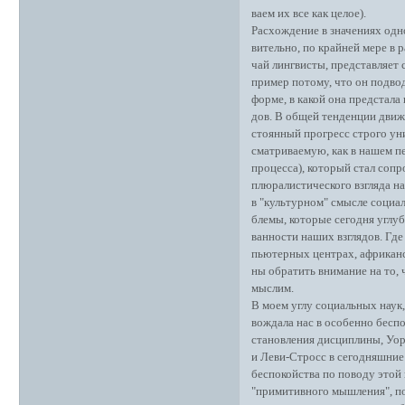
ваем их все как целое).
Расхождение в значениях одно
вительно, по крайней мере в 
чай лингвисты, представляет 
пример потому, что он подвод
форме, в какой она предстала
дов. В общей тенденции движ
стоянный прогресс строго ун
сматриваемую, как в нашем п
процесса), который стал соп
плюралистического взгляда на
в "культурном" смысле социа
блемы, которые сегодня углуб
ванности наших взглядов. Где
пьютерных центрах, африканс
ны обратить внимание на то, 
мыслим.
В моем углу социальных наук, 
вождала нас в особенно бесп
становления дисциплины, Уор
и Леви-Стросс в сегодняшние 
беспокойства по поводу этой
"примитивного мышления", поз