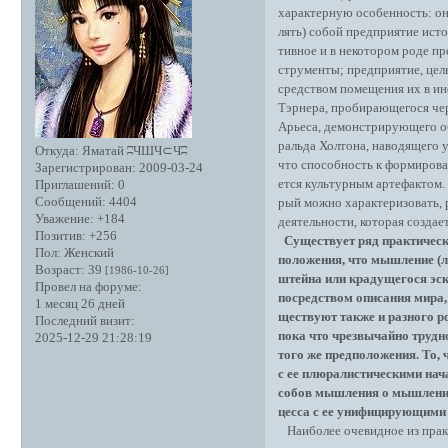
характерную особенность: оно
лять) собой предприятие исто
тивное и в некотором роде пр
струменты; предприятие, цел
средством помещения их в ин
Тэрнера, пробирающегося чере
Арьеса, демонстрирующего об
ральда Холтона, наводящего ул
Откуда:
Яматай ʭЧШЧ⊂Чʭ
что способность к формирован
Зарегистрирован
: 2009-03-24
ется культурным артефактом. Т
Приглашений:
0
Сообщений:
4404
рый можно характеризовать, 
Уважение:
+184
деятельности, которая создае
Позитив:
+256
Существует ряд практическ
Пол:
Женский
положения, что мышление (л
Возраст:
39
[1986-10-26]
штейна или крадущегося эск
Провел на форуме:
посредством описания мира, 
1 месяц 26 дней
ществуют также и разного р
Последний визит:
пока что чрезвычайно трудн
2025-12-29 21:28:19
того же предположения. То,
с ее плюралистическими нач
собов мышления о мышлении,
цесса с ее унифицирующими 
Наиболее очевидное из практ