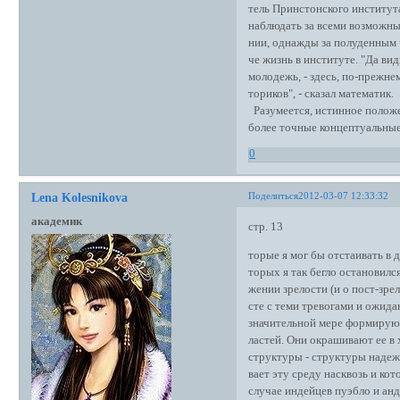
тель Принстонского институт
наблюдать за всеми возможны
нии, однажды за полуденным ч
че жизнь в институте. "Да ви
молодежь, - здесь, по-прежнем
ториков", - сказал математик.
Разумеется, истинное положе
более точные концептуальные
0
Поделиться
2012-03-07 12:33:32
Lena Kolesnikova
академик
стр. 13
торые я мог бы отстаивать в д
торых я так бегло остановился
жении зрелости (и о пост-зре
сте с теми тревогами и ожида
значительной мере формируют
ластей. Они окрашивают ее в
структуры - структуры надеж
вает эту среду насквозь и кот
случае индейцев пуэбло и анд