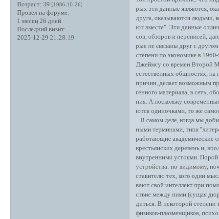
Возраст:
39
[1986-10-26]
рых эти данные являются, ок
Провел на форуме:
друга, оказываются людьми, 
1 месяц 26 дней
ют вместе". Эти данные отли
Последний визит:
сов, обзоров и переписей, да
2025-12-29 21:28:19
рые не связаны друг с друго
степени по экономике в 1960-
Джеймсу со времен Второй М
естественных общностях, на 
причин, делает возможным пре
генного материала, в сеть, 
ния. А поскольку современные
ются одиночками, то же само
В самом деле, когда мы доби
ными терминами, типа "литера
работающие академические 
крестьянских деревень и, вп
внутренними устоями. Порой
устройства: по-видимому, по
ставителю тех, кого один мыс
вают свой интеллект при помо
ствие между ними (сущая дюрк
диться. В некоторой степени
физиков-плазменщиков, психо