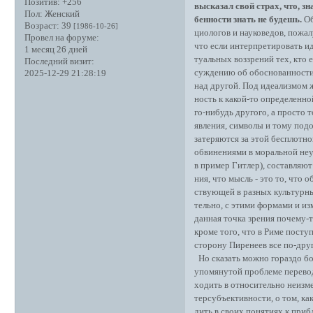
Позитив:
+256
высказал свой страх, что, зн
Пол:
Женский
бенности знать не будешь.
Об
Возраст:
39
[1986-10-26]
циологов и науковедов, пожал
Провел на форуме:
что если интерпретировать и
1 месяц 26 дней
туальных воззрений тех, кто 
Последний визит:
суждению об обоснованности 
2025-12-29 21:28:19
над другой. Под идеализмом 
ность к какой-то определенной
го-нибудь другого, а просто 
явления, символы и тому подо
затеряются за этой бесплотно
обвинениями в моральной неу
в пример Гитлер), составляют 
ния, что мысль - это то, что
ствующей в разных культурны
тельно, с этими формами и из
данная точка зрения почему-т
кроме того, что в Риме поступ
сторону Пиренеев все по-друго
Но сказать можно гораздо бо
упомянутой проблеме перевода
ходить в относительно неизме
терсубъективности, о том, ка
дить в своих понятиях к приб