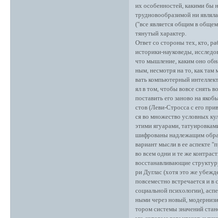
их особенностей, какими бы 
трудновообразимой ни являлас
("все является общим в общем
тянутый характер.
Ответ со стороны тех, кто, р
историки-науковеды, исследов
что мышление, каким оно обна
ным, несмотря на то, как там
вать компьютерный интеллект 
ял в том, чтобы вовсе снять 
поставить его заново на якоб
стов (Леви-Стросса с его при
ся во множество условных ку
этими ягуарами, татуировками
шифрованы надлежащим образ
вариант мысли в ее аспекте "п
во всем одни и те же контрас
восстанавливающие структур
ри Дуглас (хотя это же убежд
повсеместно встречается и в 
социальной психологии), асп
ными через новый, модернизи
тором системы значений стан