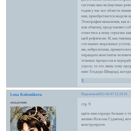
системы мысли (научные револ
годня у нас все области зна
ния, приобретаются модели м
Этнография мышления, как и л
или обмена), представляет со
отнестись к нему серьезно ка
щей рефлексии. И, как таковая
сти наших моральных устоев,
ми, нейрологами, приматолог
оправдать константы человеч
тельных процессов и перераб
угрозу, то это лишь тому пр
нию Теодора Шварца), которы
0
Поделиться
2012-03-07 12:19:19
Lena Kolesnikova
академик
стр. 9
щить нам гораздо больше о то
жению Нэлсона Гудмена), кот
конструируем.