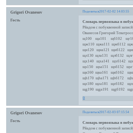
Поделиться
2017-02-02 14:03:55
Grigori Ovanesov
Гость
Словарь первоязыка в побук
Рйадом с побуквенной записй
Ованесов Григорий Теватро
щ100 ща101 щб102 щг1
щж110 щжа111 щжб112 щж
щи120 щиа121 щиб122 щи
щл130 щла131 щлб132 щлг
щх140 щха141 щхб142 щх
щs150 щsа151 щsб152 щsг
щк160 щка161 щкб162 щк
щh170 щhа171 щhб172 щh
щz180 щzа181 щzб182 щz
щg190 щgа191 щgб192 щg
0
Поделиться
2017-02-03 07:15:54
Grigori Ovanesov
Гость
Словарь первоязыка в побук
Рйадом с побуквенной записй