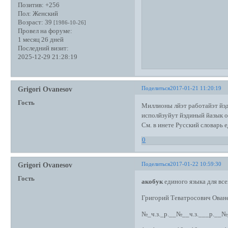
Позитив:
+256
Пол:
Женский
Возраст:
39
[1986-10-26]
Провел на форуме:
1 месяц 26 дней
Последний визит:
2025-12-29 21:28:19
Поделиться
2017-01-21 11:20:19
Grigori Ovanesov
Гость
Миллионы лйэт работайэт й
исполйзуйут йэдиный йазык 
См. в инете Русский словарь 
0
Поделиться
2017-01-22 10:59:30
Grigori Ovanesov
Гость
акобук
единого языка для все
Григорий Теватросович Ован
№_ч.з._р.__№__ч.з.___р.__№