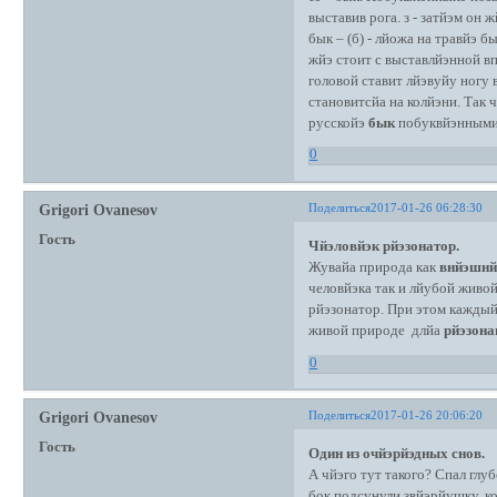
выставив рога. з - затйэм он 
бык – (б) - лйожа на травйэ 
жйэ стоит с выставлйэнной вп
головой ставит лйэвуйу ногу 
становитсйа на колйэни. Так 
русскойэ
бык
побуквйэнными 
0
Поделиться
2017-01-26 06:28:30
Grigori Ovanesov
Гость
Чйэловйэк рйэзонатор.
Жувайа природа как
внйэшнй
человйэка так и лйубой живо
рйэзонатор. При этом каждый
живой природе длйа
рйэзона
0
Поделиться
2017-01-26 20:06:20
Grigori Ovanesov
Гость
Один из очйэрйэдных снов.
А чйэго тут такого? Спал глу
бок подсунули звйэрйушку, к