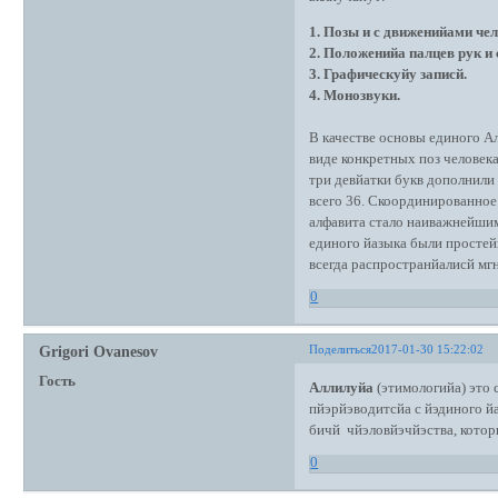
1. Позы и с движенийами чел
2. Положенийа палцев рук и
3. Графическуйу записй.
4. Монозвуки.
В качестве основы единого А
виде конкретных поз человек
три девйатки букв дополнили
всего 36. Скоординированное
алфавита стало наиважнейшим
единого йазыка были просте
всегда распространйалисй мг
0
Поделиться
2017-01-30 15:22:02
Grigori Ovanesov
Гость
Аллилуйа
(этимологийа) это
пйэрйэводитсйа с йэдиного 
бичй чйэловйэчйэства, котор
0