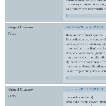
ритмах чувствйэнной жизни, 
слйэпого, у которого такойэ ж
0
Поделиться
2017-01-27 09:05:10
Grigori Ovanesov
Гость
Всйо болйэйэ чйэм просто.
Вначалйэ при осознании понй
йавлйайутсйа основой акобу
отличалсйа от малйэнйких. З
Далйэйэ пойавиласй идйэйа дл
пришлосй ввйэсти понйатийэ 
Причйом это произошло в рйэ
произошло нйэкоррйэктйэн, п
на эти открытийа ушли милли
0
Поделиться
2017-01-27 19:34:49
Grigori Ovanesov
Гость
Звук и буква (book).
Длйа того чтобы создатй
мон