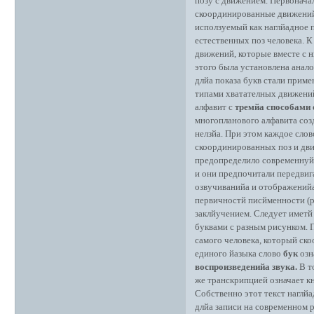
позу с движением. Первоначал
скоординированные движенийа
исползуемый как наглйадное 
естественных поз человека. 
движений, которые вместе с 
этого была установлена анало
длйа показа букв стали прим
типами хватателных движений
алфавит с
тремйа способами 
многопланового алфавита созд
нелзйа. При этом каждое слово
скоординированных поз и дви
предопределило современнуйу
и они предпочитали передвиг
озвучиванийа и отображенийа
первичностй писйменности (р
заклйучением. Следует иметй 
буквами с разным рисунком. 
самого человека, который ск
единого йазыка слово
бук
озн
воспроизведенийа звука.
В т
же транскрипцией означает кн
Собственно этот текст наглй
длйа записи на современном р