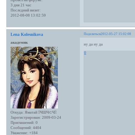
3 дня 21 час
Последний визит:
2012-08-08 13:02:59
Поделиться
2012-05-27 15:02:08
Lena Kolesnikova
академик
ну да ну да
0
Откуда:
Яматай ʭЧШЧ⊂Чʭ
Зарегистрирован
: 2009-03-24
Приглашений:
0
Сообщений:
4404
Уважение:
+184