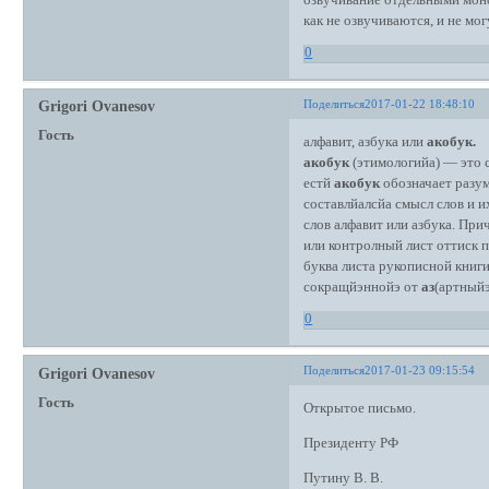
озвучивание отдельными моноз
как не озвучиваются, и не мо
0
Поделиться
2017-01-22 18:48:10
Grigori Ovanesov
Гость
алфавит, азбука или
акобук.
акобук
(этимологийа) — это 
естй
акобук
обозначает разу
составлйалсйа смысл слов и 
слов алфавит или азбука. Пр
или контролный лист оттиск 
буква листа рукописной книги
сокращйэннойэ от
аз
(артный
0
Поделиться
2017-01-23 09:15:54
Grigori Ovanesov
Гость
Открытое письмо.
Президенту РФ
Путину В. В.