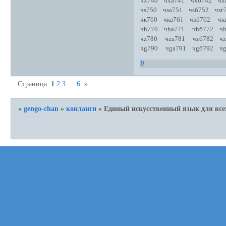
чх740 чха741 чхб742 ч
чs750 чsа751 чsб752 чs
чк760 чка761 чкб762 чк
чh770 чhа771 чhб772 чh
чz780 чzа781 чzб782 чz
чg790 чgа791 чgб792 чg
0
Страница:
1
2
3
…
6
»
»
gengo-chan
»
конланги
»
Единый искусственный язык для всех