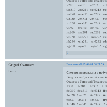
Ованесов Григорий Теватро
м200 ма201 мб202 мг2
мж210 мжа211 мжб212 мж
ми220 миа221 миб222 ми
мл230 мла231 млб232 млг
мх240 мха241 мхб242 мх
мs250 мsа251 мsб252 мsг
мк260 мка261 мкб262 мк
мz270 мza271 мzб272 мz
мh280 мhа281 мhб282 мh
мg290 мgа291 мgб292 мg
0
Поделиться
2017-02-04 06:21:55
Grigori Ovanesov
Гость
Словарь первоязыка в побук
Рйадом с побуквенной записй
Ованесов Григорий Теватро
й300 йа301 йб302 йг3
йж310 йжа311 йжб312 йж
йи320 йиа321 йиб322 йи
йл330 йла331 йлб332 йл
йх340 йха341 йхб342 йх