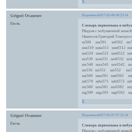
0
Поделиться
2017-02-06 08:23:14
Grigori Ovanesov
Гость
Словарь первоязыка в побук
Рйадом с побуквенной записй
Ованесов Григорий Теватро
ш500 ша501 шб502 шг5
шж510 шжа511 шжб512 шж
ши520 шиа521 шиб522 ши
шл530 шла531 шлб532 шл
шх540 шха541 шхб542 шх
шs550 шs551 шs552 шs
шк560 шка561 шкб562 шк
шh570 шhа571 шhб572 шh
шz580 шzа581 шzб582 шz
шg590 шgа591 шgб592 шg
0
Поделиться
2017-02-07 07:32:24
Grigori Ovanesov
Гость
Словарь первоязыка в побук
Рйадом с побуквенной записй