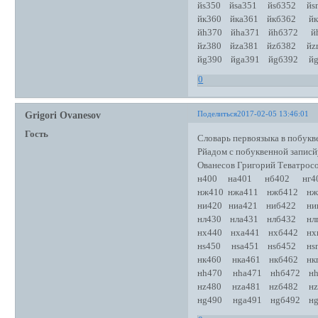
йs350 йsа351 йsб352 йsг
йк360 йка361 йкб362 йк
йh370 йhа371 йhб372 йh
йz380 йzа381 йzб382 йz
йg390 йgа391 йgб392 йg
0
Поделиться
2017-02-05 13:46:01
Grigori Ovanesov
Гость
Словарь первоязыка в побукве
Рйадом с побуквенной записй
Ованесов Григорий Теватро
н400 на401 нб402 нг4
нж410 нжа411 нжб412 нж
ни420 ниа421 ниб422 ни
нл430 нла431 нлб432 нл
нх440 нха441 нхб442 нх
нs450 нsа451 нsб452 нs
нк460 нка461 нкб462 нк
нh470 нhа471 нhб472 нh
нz480 нzа481 нzб482 нz
нg490 нgа491 нgб492 нg