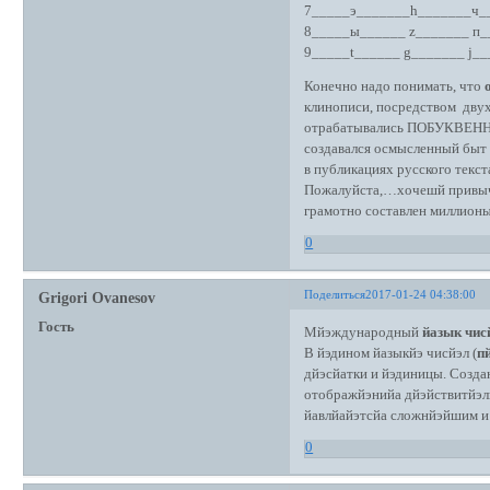
7_____э_______h_______ч_
8_____ы______ z_______ п
9_____t______ g_______ j_
Конечно надо понимать, что
клинописи, посредством двух
отрабатывались ПОБУКВЕ
создавался осмысленный быт 
в публикациях русского текст
Пожалуйста,…хочешй привычн
грамотно составлен миллионы 
0
Поделиться
2017-01-24 04:38:00
Grigori Ovanesov
Гость
Мйэждународный
йазык чис
В йэдином йазыкйэ чисйэл (
п
дйэсйатки и йэдиницы. Созда
отображйэнийа дйэйствитйэлй
йавлйайэтсйа сложнйэйшим и
0