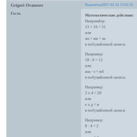
Поделиться
2017-01-31 15:02:25
Grigori Ovanesov
Гость
Математические действия:
Напримйэр:
15 + 16 = 31
или
жs + жк = ла
в побуквйэнной записи.
Например:
18 - 6 = 12
или
жы - з = жб
в побуквйэнной записи.
Например:
5 х 4 = 20
или
е х д = и
в побуквйэнной записи.
Например:
8 : 4 = 2
или