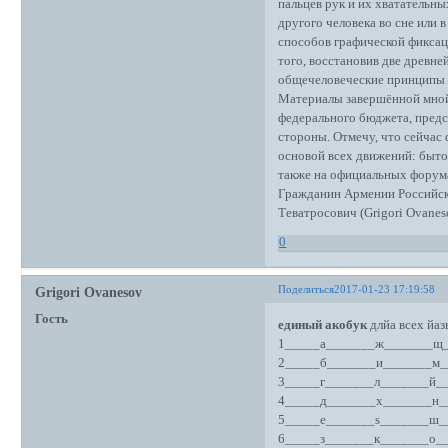
пальцев рук и их хватательны
другого человека во сне или 
способов графической фиксац
того, восстановив две древне
общечеловеческие принципы 
Материалы завершённой мной
федерального бюджета, предс
стороны. Отмечу, что сейчас
основой всех движений: бытов
также на официальных форума
Гражданин Армении Российск
Теватросович (Grigori Ovanes
0
Поделиться
2017-01-23 17:19:58
Grigori Ovanesov
Гость
eдиный акобук
длйа всех йаз
1_____а_______ж_______щ_
2_____б_______и_______м_
3_____г_______л_______й_
4_____д_______х_______н_
5_____е_______s_______ш_
6_____з_______к_______о_