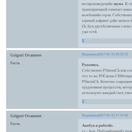
воспроизведенийа
звука
. В т
транскрипцией означает книга
колебанийа горла. Собственно
единый алфавит длйа записи 
(Ъ, Ь) и двухбуквенные слова 
уже естй.
0
Поделиться
2017-01-25 05:35:53
Grigori Ovanesov
Гость
Рукопись.
Собственно РУкопиСЬ или со
что то же РОСкошь СИЯющая.
РУкопиСЬ. Конечно сокращени
трудоемким процессом, которы
используют каждый свое уме
0
Поделиться
2017-01-25 17:47:42
Grigori Ovanesov
Гость
Акобук в работйэ.
ез – бык. Побуквйэнныйэ позы