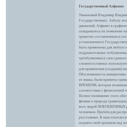
Государственный Алфавит.
Уважаемый Владимир Владими
Государственных: Азбуку поз
движений, Алфавит в графичес
складывалось их появление ка
грамотно составленным в соо
установленного Государствен
быть применены для любого н
подражательных побуквенных
трёхбуквенных) слов единого 
сложносоставных используютс
для применения (создания) п
Обоснованность инициативы о
от языка, были приняты еди
ВРЕМЕНИ, которые возникли 
соответствии с физиологией 
Полное понимание этого обес
физики о природе гравитации,
всех людей ПОБУКВЕННЫХ ре
человеком. Причём для распр
расстоянию. К ним относятся
поднять свой организм над з