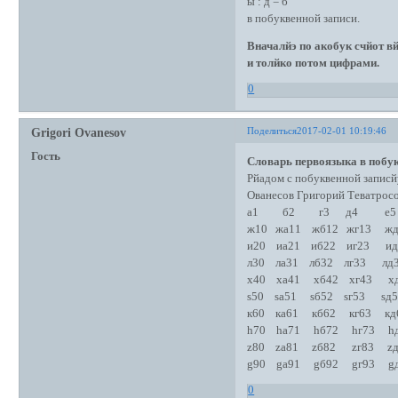
ы : д = б
в побуквенной записи.
Вначалйэ по акобук счйот в
и толйко потом цифрами.
0
Поделиться
2017-02-01 10:19:46
Grigori Ovanesov
Гость
Словарь первоязыка в побук
Рйадом с побуквенной записй
Ованесов Григорий Теватро
а1 б2 г3 д4 е5
ж10 жа11 жб12 жг13 жд
и20 иа21 иб22 иг23 ид
л30 ла31 лб32 лг33 лд3
х40 ха41 хб42 хг43 хд
s50 sа51 sб52 sг53 sд5
к60 ка61 кб62 кг63 кд
h70 hа71 hб72 hг73 hд
z80 zа81 zб82 zг83 zд
g90 gа91 gб92 gг93 gд
0