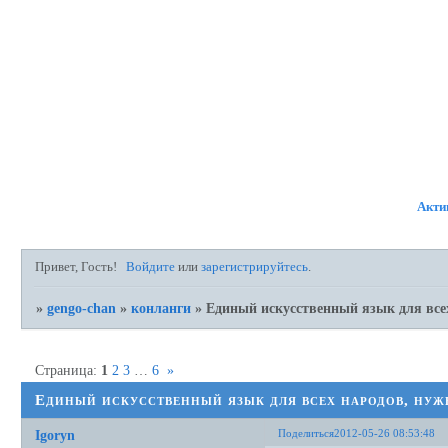
ФОРУМ
УЧАСТНИКИ
ПР
Акти
Привет, Гость!
Войдите
или
зарегистрируйтесь
.
»
gengo-chan
»
конланги
»
Единый искусственный язык для всех
Страница:
1
2
3
…
6
»
Единый искусственный язык для всех народов, нуж
Поделиться
2012-05-26 08:53:48
Igoryn