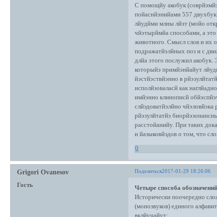
С помощйу акобук (соврйэмйэ
пойаснйэнийами 557 двухбук
лйудйми млны лйэт (мойо отк
чйэтырймйа способами, а это
животного. Смысл слов и их 
подражатйэлйных поз и с дви
длйа этого послужил акобук.
которыйэ примйэнйайут лйуди
йэстйэствйэнно в рйэзулйтат
исполйзоваласй как наглйадн
имйэнно клинописй обйэспйэч
слйэдоватйэлйно чйэловйэка 
рйэзулйтатйэ биорйэзонансн
расстойанийу. При таких док
и йазыковйэдов о том, что сл
0
Поделиться
2017-01-29 18:26:06
Grigori Ovanesov
Гость
Четыре способа обозначений
Исторически поочередно слож
(монозвуков) единого алфавит
вклйучайут: