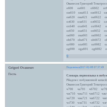
Ованесов Григорий Теватро
о600 оа601 об602 ог
ож610 ожа611 ожб612 ож
ои620 оиа621 оиб622 ои
ол630 ола631 олб632 ол
ох640 оха641 охб642 о
оs650 оsа651 оsб652 оs
ок660 ока661 окб662 ок
оh670 оhа671 оhб672 оh
оz680 оzа681 оzб682 оz
оg690 оgа691 оgб692 о
0
Поделиться
2017-02-08 07:37:49
Grigori Ovanesov
Гость
Словарь первоязыка в побук
Рйадом с побуквенной записй
Ованесов Григорий Теватро
ч700 ча701 чб702 чг
чж710 чжа711 чжб712 чж
чи720 чиа721 чиб722 чи
чл730 чла731 члб732 чл