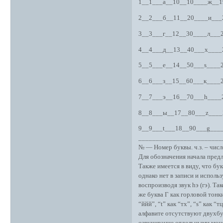
1__1___а__10__10____ж__1
2__2___б__11__20____и___
3__3___г__12__30____л___
4__4___д__13__40___х____
5__5___е__14__50___s____
6__6___з__15__60___к____
7__7___э__16__70___h____
8__8___ы__17__80___z____
9__9___t___18__90___g___
________________________
№ — Номер буквы. ч.з. – числ
Для обозначения начала пред
Также имеется в виду, что бу
однако нет в записи и исполь
воспроизводя звук hэ (гэ). Т
же буква Г как горловой тонк
“ййй”, “t” как “тх”, “s” как “т
алфавите отсутствуют двухбук