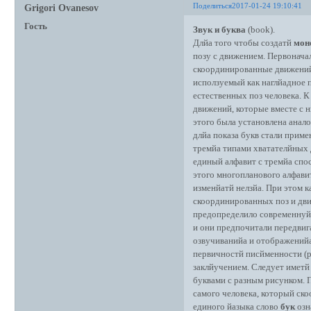
Поделиться
2017-01-24 19:10:41
Grigori Ovanesov
Гость
Звук и буква
(book).
Длйа того чтобы создатй
мон
позу с движением. Первонача
скоординированные движенийа
исползуемый как наглйадное 
естественных поз человека. 
движений, которые вместе с н
этого была установлена анало
длйа показа букв стали прим
тремйа типами хватателйных 
единый алфавит с тремйа спо
этого многопланового алфавит
изменйатй нелзйа. При этом к
скоординированных поз и дви
предопределило современнуйу
и они предпочитали передвиг
озвучиванийа и отображенийа
первичностй писйменности (р
заклйучением. Следует иметй 
буквами с разным рисунком. 
самого человека, который ск
единого йазыка слово
бук
озн