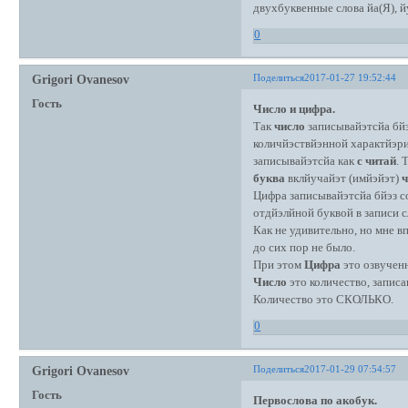
двухбуквенные слова йа(Я), й
0
Поделиться
2017-01-27 19:52:44
Grigori Ovanesov
Гость
Число и цифра.
Так
число
записывайэтсйа бй
количйэствйэнной характйэр
записывайэтсйа как
с читай
. 
буква
вклйучайэт (имйэйэт)
ч
Цифра записывайэтсйа бйэз со
отдйэлйной буквой в записи сл
Как не удивительно, но мне 
до сих пор не было.
При этом
Цифра
это озвученн
Число
это количество, запис
Количество это СКОЛЬКО.
0
Поделиться
2017-01-29 07:54:57
Grigori Ovanesov
Гость
Первослова по акобук.