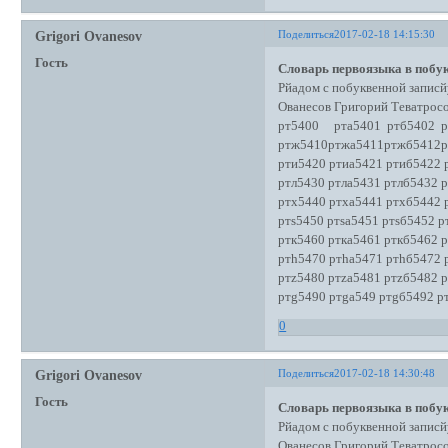
Поделиться
2017-02-18 14:15:30
Grigori Ovanesov
Гость
Словарь первоязыка в побук
Рйадом с побуквенной записй
Ованесов Григорий Теватро
рт5400 рта5401 ртб5402 р
ртж5410ртжа5411ртжб5412р
рти5420 ртиа5421 ртиб5422 
ртл5430 ртла5431 ртлб5432 
ртх5440 ртха5441 ртхб5442 
ртs5450 ртsа5451 ртsб5452 р
ртк5460 ртка5461 рткб5462 
ртh5470 ртhа5471 ртhб5472 
ртz5480 ртzа5481 ртzб5482 
ртg5490 ртgа549 ртgб5492 р
0
Поделиться
2017-02-18 14:30:48
Grigori Ovanesov
Гость
Словарь первоязыка в побук
Рйадом с побуквенной записй
Ованесов Григорий Теватро