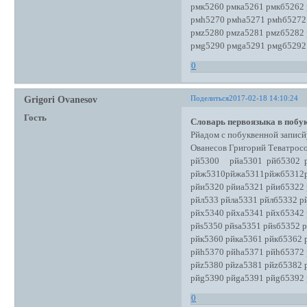
рмк5260 рмка5261 рмкб5262
рмh5270 рмhа5271 рмhб5272
рмz5280 рмzа5281 рмzб5282
рмg5290 рмgа5291 рмgб5292
0
Поделиться
2017-02-18 14:10:24
Grigori Ovanesov
Гость
Словарь первоязыка в побук
Рйадом с побуквенной записй
Ованесов Григорий Теватро
рй5300 рйа5301 рйб5302 р
рйж5310рйжа5311рйжб5312
рйи5320 рйиа5321 рйиб5322
рйл533 рйла5331 рйлб5332 р
рйх5340 рйха5341 рйхб5342
рйs5350 рйsа5351 рйsб5352 
рйк5360 рйка5361 рйкб5362 
рйh5370 рйhа5371 рйhб5372
рйz5380 рйzа5381 рйzб5382 
рйg5390 рйgа5391 рйgб5392
0