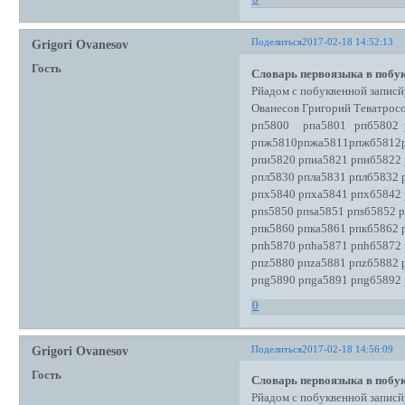
Поделиться
2017-02-18 14:52:13
Grigori Ovanesov
Гость
Словарь первоязыка в побук
Рйадом с побуквенной записй
Ованесов Григорий Теватро
рп5800 рпа5801 рпб5802 р
рпж5810рпжа5811рпжб5812
рпи5820 рпиа5821 рпиб5822
рпл5830 рпла5831 рплб5832 
рпх5840 рпха5841 рпхб5842 
рпs5850 рпsа5851 рпsб5852 р
рпк5860 рпка5861 рпкб5862 
рпh5870 рпhа5871 рпhб5872
рпz5880 рпzа5881 рпzб5882 
рпg5890 рпgа5891 рпgб5892
0
Поделиться
2017-02-18 14:56:09
Grigori Ovanesov
Гость
Словарь первоязыка в побук
Рйадом с побуквенной записй