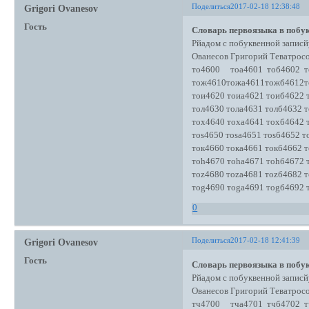
Поделиться
2017-02-18 12:38:48
Grigori Ovanesov
Гость
Словарь первоязыка в побук
Рйадом с побуквенной записй
Ованесов Григорий Теватро
то4600 тоа4601 тоб4602 т
тож4610тожа4611тожб4612т
тои4620 тоиа4621 тоиб4622 
тол4630 тола4631 толб4632 т
тох4640 тоха4641 тохб4642 
тоs4650 тоsа4651 тоsб4652 т
ток4660 тока4661 токб4662 т
тоh4670 тоhа4671 тоhб4672 
тоz4680 тоzа4681 тоzб4682 т
тоg4690 тоgа4691 тоgб4692 
0
Поделиться
2017-02-18 12:41:39
Grigori Ovanesov
Гость
Словарь первоязыка в побук
Рйадом с побуквенной записй
Ованесов Григорий Теватро
тч4700 тча4701 тчб4702 т