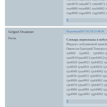
тпh4870 тпhа4871 тпhб4872 
тпz4880 тпzа4881 тпzб4882 т
тпg4890 тпgа4891 тпgб4892 
0
Поделиться
2017-02-18 12:48:34
Grigori Ovanesov
Гость
Словарь первоязыка в побук
Рйадом с побуквенной записй
Ованесов Григорий Теватро
тj4900 тjа4901 тjб4902 тj
тjж4910тjжа4911тjжгб4912т
тjи4920 тjиа4921 тjиб4922 тj
тjл4930 тjла4931 тjлб4932 тj
тjх4940 тjха4941 тjхб4942 тj
тjs4950 тjsа4951 тjsб4952 тjs
тjк4960 тjка4961 тjкб4962 тj
тjh4970 тjhа4971 тjhб4972 тj
тjz4980 тjzа4981 тjzб4982 тj
тjg4990 тjgа4991 тjgб4992 тj
0