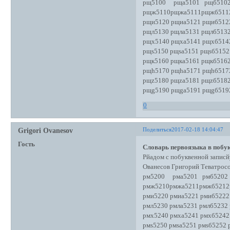
рщ5100 рща5101 рщб5102
рщж5110рщжа5111рщжб511
рщи5120 рщиа5121 рщиб512
рщл5130 рщла5131 рщлб5132
рщх5140 рщха5141 рщхб514
рщs5150 рщsа5151 рщsб5152
рщк5160 рщка5161 рщкб5162
рщh5170 рщhа5171 рщhб517
рщz5180 рщzа5181 рщzб5182
рщg5190 рщgа5191 рщgб519
0
Поделиться
2017-02-18 14:04:47
Grigori Ovanesov
Гость
Словарь первоязыка в побук
Рйадом с побуквенной записй
Ованесов Григорий Теватро
рм5200 рма5201 рмб5202 р
рмж5210рмжа5211рмжб5212
рми5220 рмиа5221 рмиб5222
рмл5230 рмла5231 рмлб5232
рмх5240 рмха5241 рмхб5242
рмs5250 рмsа5251 рмsб5252 