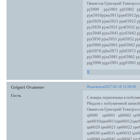
Ованесов Григорий Теватро
рj5900 рjа5901 рjб5902 рj
рjж5910рjжа5911рjжб5912рj
рjи5920 рjиа5921 рjиб5922 р
рjл5930 рjла5931 рjлб5932 р
рjх5940 рjха5941 рjхб5942 р
рjs5950 рjsа5951 рjsб5952 рj
рjк5960 рjка5961 рjкб5962 р
рjh5970 рjhа5971 рjhб5972 р
рjz5980 рjzа5981 рjzб5982 рj
рjg5990 рjgа5991 рjgб5992 р
0
Поделиться
2017-02-18 15:56:09
Grigori Ovanesov
Гость
Словарь первоязыка в побукве
Рйадом с побуквенной записй
Ованесов Григорий Теватро
ц6000 ца6001 цб6002 цг60
цж6010цжа6011цжб6012цжг
ци6020 циа6021 циб6022 циг
цл6030 цла6031 цлб6032 цлг
цх6040 цха6041 цхб6042 цхг