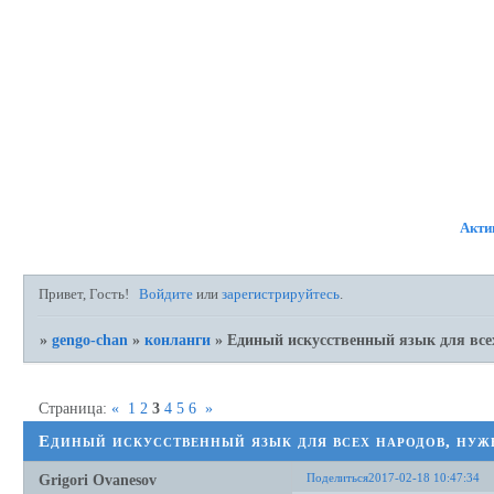
ФОРУМ
УЧАСТНИКИ
ПР
Акти
Привет, Гость!
Войдите
или
зарегистрируйтесь
.
»
gengo-chan
»
конланги
»
Единый искусственный язык для всех
Страница:
«
1
2
3
4
5
6
»
Единый искусственный язык для всех народов, нуж
Поделиться
2017-02-18 10:47:34
Grigori Ovanesov