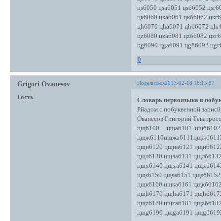
цs6050 цsа6051 цsб6052 цsг6
цк6060 цка6061 цкб6062 цкг
цh6070 цhа6071 цhб6072 цhг
цz6080 цzа6081 цzб6082 цzг
цg6090 цgа6091 цgб6092 цgг
0
Поделиться
2017-02-18 16:15:57
Grigori Ovanesov
Гость
Словарь первоязыка в побук
Рйадом с побуквенной записй
Ованесов Григорий Теватро
цщ6100 цща6101 цщб6102 
цщж6110цщжа6111цщжб611
цщи6120 цщиа6121 цщи6б12
цщл6130 цщла6131 цщлб613
цщх6140 цщха6141 цщхб614
цщs6150 цщsа6151 цщsб6152
цщк6160 цщка6161 цщкб616
цщh6170 цщhа6171 цщhб617
цщz6180 цщzа6181 цщzб618
цщg6190 цщgа6191 цщgб619