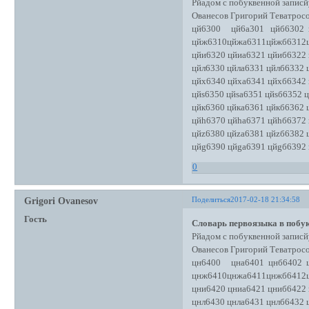
Рйадом с побуквенной записй
Ованесов Григорий Теватро
цй6300 цй6а301 цйб6302 ц
цйж6310цйжа6311цйжб6312
цйи6320 цйиа6321 цйиб6322
цйл6330 цйла6331 цйлб6332
цйх6340 цйха6341 цйхб6342
цйs6350 цйsа6351 цйsб6352 
цйк6360 цйка6361 цйкб6362 
цйh6370 цйhа6371 цйhб6372
цйz6380 цйzа6381 цйzб6382 
цйg6390 цйgа6391 цйgб6392
0
Поделиться
2017-02-18 21:34:58
Grigori Ovanesov
Гость
Словарь первоязыка в побук
Рйадом с побуквенной записй
Ованесов Григорий Теватро
цн6400 цна6401 цнб6402 ц
цнж6410цнжа6411цнжб6412
цни6420 цниа6421 цниб6422
цнл6430 цнла6431 цнлб6432 