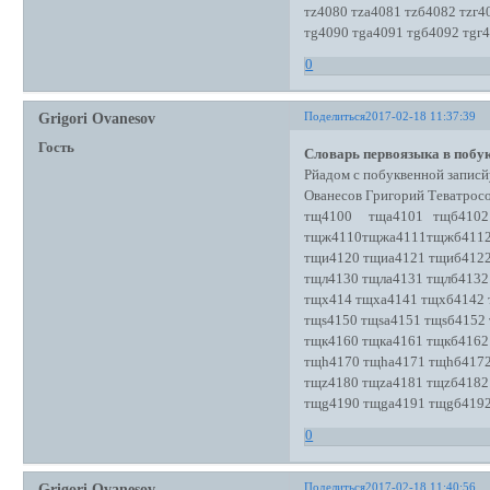
тz4080 тzа4081 тzб4082 тzг4
тg4090 тgа4091 тgб4092 тgг
0
Поделиться
2017-02-18 11:37:39
Grigori Ovanesov
Гость
Словарь первоязыка в побук
Рйадом с побуквенной записй
Ованесов Григорий Теватро
тщ4100 тща4101 тщб4102 
тщж4110тщжа4111тщжб411
тщи4120 тщиа4121 тщиб4122
тщл4130 тщла4131 тщлб4132
тщх414 тщха4141 тщхб4142 
тщs4150 тщsа4151 тщsб4152 
тщк4160 тщка4161 тщкб4162
тщh4170 тщhа4171 тщhб4172
тщz4180 тщzа4181 тщzб4182
тщg4190 тщgа4191 тщgб4192
0
Поделиться
2017-02-18 11:40:56
Grigori Ovanesov