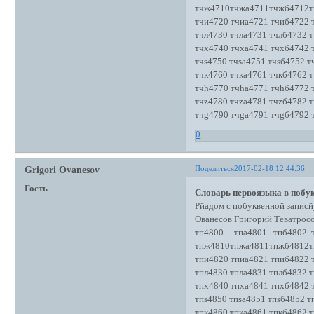
тчж4710тчжа4711тчжб4712т
тчи4720 тчиа4721 тчиб4722 
тчл4730 тчла4731 тчлб4732 т
тчх4740 тчха4741 тчхб4742 
тчs4750 тчsа4751 тчsб4752 т
тчк4760 тчка4761 тчкб4762 т
тчh4770 тчhа4771 тчhб4772 
тчz4780 тчzа4781 тчzб4782 т
тчg4790 тчgа4791 тчgб4792 
0
Поделиться
2017-02-18 12:44:36
Grigori Ovanesov
Гость
Словарь первоязыка в побук
Рйадом с побуквенной записй
Ованесов Григорий Теватро
тп4800 тпа4801 тпб4802 т
тпж4810тпжа4811тпжб4812т
тпи4820 тпиа4821 тпиб4822 
тпл4830 тпла4831 тплб4832 т
тпх4840 тпха4841 тпхб4842 
тпs4850 тпsа4851 тпsб4852 т
тпк4860 тпка4861 тпкб4862 т