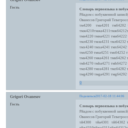
Гость
Словарь первоязыка в побук
Рйадом с побуквенной записй
Ованесов Григорий Теватро
тм4200 тма4201 тмб4202 т
тмж4210тмжа4211тмжб4212
тми4220 тмиа4221 тмиб4222 
тмл4230 тмла4231 тмлб4232 
тмх4240 тмха4241 тмхб4242 
тмs4250 тмsа4251 тмsб4252 т
тмк4260 тмка4261 тмкб4262 
тмh4270 тмhа4271 тмhб4272 
тмz4280 тмzа4281 тмzб4282 
тмg4290 тмgа4291 тмgб4292 
0
Поделиться
2017-02-18 11:44:06
Grigori Ovanesov
Гость
Словарь первоязыка в побук
Рйадом с побуквенной записй
Ованесов Григорий Теватро
тй4300 тйа4301 тйб4302 т
тйж4310тйжа4311тйжб4312т