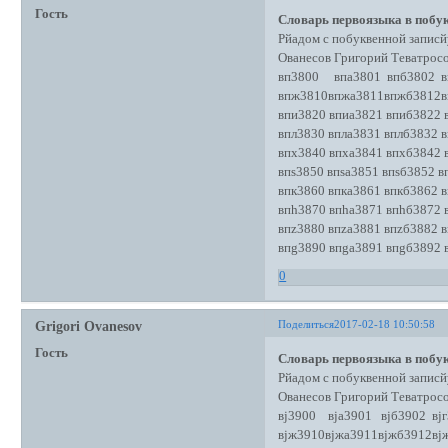
Гость
Словарь первоязыка в побук
Рйадом с побуквенной записй
Ованесов Григорий Теватро
вп3800 впа3801 впб3802 в
впж3810впжа3811впжб3812в
впи3820 впиа3821 впиб3822 
впл3830 впла3831 вплб3832 в
впх3840 впха3841 впхб3842 
впs3850 впsа3851 впsб3852 в
впк3860 впка3861 впкб3862 в
впh3870 впhа3871 впhб3872 
впz3880 впzа3881 впzб3882 в
впg3890 впgа3891 впgб3892 
0
Поделиться
2017-02-18 10:50:58
Grigori Ovanesov
Гость
Словарь первоязыка в побук
Рйадом с побуквенной записй
Ованесов Григорий Теватро
вj3900 вjа3901 вjб3902 вjг
вjж3910вjжа3911вjжб3912вj