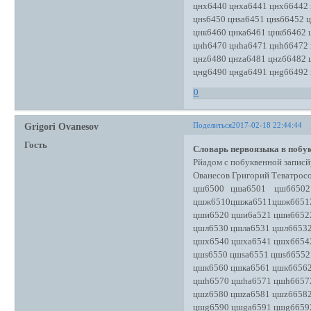
цнх6440 цнха6441 цнхб6442
цнs6450 цнsа6451 цнsб6452 
цнк6460 цнка6461 цнкб6462 
цнh6470 цнhа6471 цнhб6472
цнz6480 цнzа6481 цнzб6482 
цнg6490 цнgа6491 цнgб6492
0
Поделиться
2017-02-18 22:44:44
Grigori Ovanesov
Гость
Словарь первоязыка в побук
Рйадом с побуквенной записй
Ованесов Григорий Теватро
цш6500 цша6501 цшб6502 
цшж6510цшжа6511цшжб651
цши6520 цши6а521 цшиб652
цшл6530 цшла6531 цшлб653
цшх6540 цшха6541 цшхб654
цшs6550 цшsа6551 цшsб6552
цшк6560 цшка6561 цшкб656
цшh6570 цшhа6571 цшhб657
цшz6580 цшzа6581 цшzб658
цшg6590 цшgа6591 цшgб659