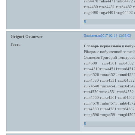
тнh4470 тнhа4471 тнhб4472 
тнz4480 тнzа4481 тнzб4482 т
тнg4490 тнgа4491 тнgб4492 
0
Поделиться
2017-02-18 12:36:02
Grigori Ovanesov
Гость
Словарь первоязыка в побук
Рйадом с побуквенной записй
Ованесов Григорий Теватро
тш4500 тша4501 тшб4502 
тшж4510тшжа4511тшжб451
тши4520 тшиа4521 тшиб4522
тшл4530 тшла4531 тшлб4532
тшх4540 тшха4541 тшхб4542
тшs4550 тшsа4551 тшsб4552 
тшк4560 тшка4561 тшкб4562
тшh4570 тшhа4571 тшhб4572
тшz4580 тшzа4581 тшzб4582
тшg4590 тшgа4591 тшgб4592
0