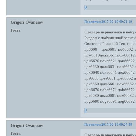
0
Поделиться
2017-02-19 09:21:19
Grigori Ovanesov
Гость
Словарь первоязыка в побук
Рйадом с побуквенной записй
Ованесов Григорий Теватро
цо6600 цоа6601 цоб6602 ц
цож6610цожа6611цожб6612
цои6620 цоиа6621 цоиб6622
цол6630 цола6631 цолб6632 
цох6640 цоха6641 цохб6642
цоs6650 цоsа6651 цоsб6652 
цок6660 цока6661 цокб6662 
цоh6670 цоhа6671 цоhб6672
цоz6680 цоzа6681 цоzб6682 
цоg6690 цоgа6691 цоgб6692
0
Поделиться
2017-02-19 09:27:48
Grigori Ovanesov
Гость
Словарь первоязыка в побук