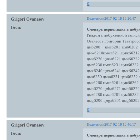
0
Поделиться
2017-02-18 16:20:47
Grigori Ovanesov
Гость
Словарь первоязыка в побук
Рйадом с побуквенной записй
Ованесов Григорий Теватро
цм6200 цма6201 цмб6202 
цмж6210цмжа6211цмжб6212
цми6220 цмиа6221 цмиб6222
цмл6230 цмла6231 цмлб6232
цмх6240 цмха6241 цмхб6242
цмs6250 цмsа6251 цмsб6252 
цмк6260 цмка6261 цмкб6262
цмh6270 цмhа6271 цмhб6272
цмz6280 цмzа6281 цмzб6282
цмg6290 цмgа6291 цмgб6292
0
Поделиться
2017-02-18 16:46:17
Grigori Ovanesov
Гость
Словарь первоязыка в побук