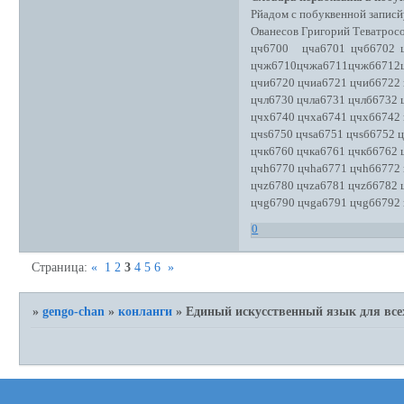
Рйадом с побуквенной записй
Ованесов Григорий Теватро
цч6700 цча6701 цчб6702 ц
цчж6710цчжа6711цчжб6712
цчи6720 цчиа6721 цчиб6722
цчл6730 цчла6731 цчлб6732 
цчх6740 цчха6741 цчхб6742
цчs6750 цчsа6751 цчsб6752 
цчк6760 цчка6761 цчкб6762 
цчh6770 цчhа6771 цчhб6772
цчz6780 цчzа6781 цчzб6782 
цчg6790 цчgа6791 цчgб6792
0
Страница:
«
1
2
3
4
5
6
»
»
gengo-chan
»
конланги
»
Единый искусственный язык для всех