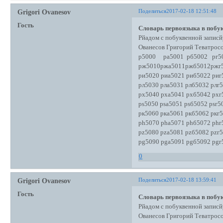
Поделиться
2017-02-18 12:51:48
Grigori Ovanesov
Гость
Словарь первоязыка в побук
Рйадом с побуквенной записй
Ованесов Григорий Теватро
р5000 ра5001 рб5002 рг50
рж5010ржа5011ржб5012ржг
ри5020 риа5021 риб5022 риг
рл5030 рла5031 рлб5032 рлг
рх5040 рха5041 рхб5042 рхг
рs5050 рsа5051 рsб5052 рsг5
рк5060 рка5061 ркб5062 ркг
рh5070 рhа5071 рhб5072 рhг
рz5080 рzа5081 рzб5082 рzг
рg5090 рgа5091 рgб5092 рgг
0
Поделиться
2017-02-18 13:59:41
Grigori Ovanesov
Гость
Словарь первоязыка в побук
Рйадом с побуквенной записй
Ованесов Григорий Теватро