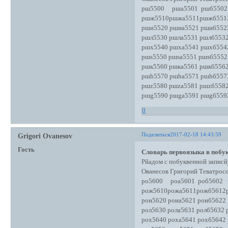
рш5500 рша5501 ршб5502
ршж5510ршжа5511ршжб551
рши5520 ршиа5521 ршиб552
ршл5530 ршла5531 ршлб5532
ршх5540 ршха5541 ршхб554
ршs5550 ршsа5551 ршsб5552
ршк5560 ршка5561 ршкб5562
ршh5570 ршhа5571 ршhб557
ршz5580 ршzа5581 ршzб5582
ршg5590 ршgа5591 ршgб559
0
Поделиться
2017-02-18 14:43:59
Grigori Ovanesov
Гость
Словарь первоязыка в побук
Рйадом с побуквенной записй
Ованесов Григорий Теватро
ро5600 роа5601 роб5602 р
рож5610рожа5611рожб5612
рои5620 роиа5621 роиб5622
рол5630 рола5631 ролб5632 
рох5640 роха5641 рохб5642