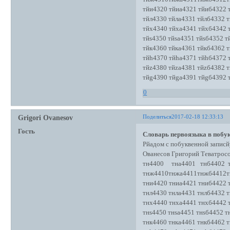
тйи4320 тйиа4321 тйиб4322 
тйл4330 тйла4331 тйлб4332 т
тйх4340 тйха4341 тйхб4342 
тйs4350 тйsа4351 тйsб4352 т
тйк4360 тйка4361 тйкб4362 т
тйh4370 тйhа4371 тйhб4372 
тйz4380 тйzа4381 тйzб4382 т
тйg4390 тйgа4391 тйgб4392 
0
Поделиться
2017-02-18 12:33:13
Grigori Ovanesov
Гость
Словарь первоязыка в побук
Рйадом с побуквенной записй
Ованесов Григорий Теватро
тн4400 тна4401 тнб4402 т
тнж4410тнжа4411тнжб4412т
тни4420 тниа4421 тниб4422 
тнл4430 тнла4431 тнлб4432 т
тнх4440 тнха4441 тнхб4442 
тнs4450 тнsа4451 тнsб4452 т
тнк4460 тнка4461 тнкб4462 т