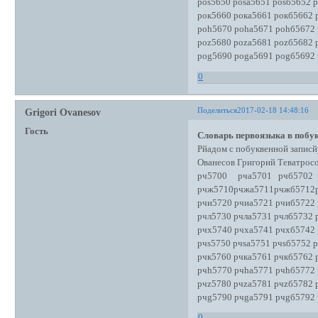
роs5650 роsа5651 роsб5652 
рок5660 рока5661 рокб5662 
роh5670 роhа5671 роhб5672
роz5680 роzа5681 роzб5682 
роg5690 роgа5691 роgб5692
0
Поделиться
2017-02-18 14:48:16
Grigori Ovanesov
Гость
Словарь первоязыка в побук
Рйадом с побуквенной записй
Ованесов Григорий Теватро
рч5700 рча5701 рчб5702 р
рчж5710рчжа5711рчжб5712
рчи5720 рчиа5721 рчиб5722
рчл5730 рчла5731 рчлб5732 
рчх5740 рчха5741 рчхб5742
рчs5750 рчsа5751 рчsб5752 
рчк5760 рчка5761 рчкб5762 
рчh5770 рчhа5771 рчhб5772
рчz5780 рчzа5781 рчzб5782 
рчg5790 рчgа5791 рчgб5792
0