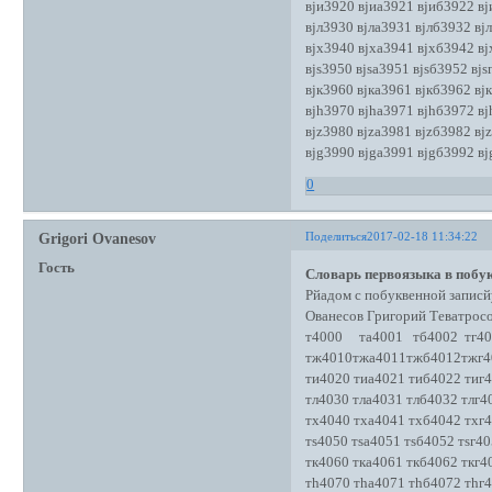
вjи3920 вjиа3921 вjиб3922 вj
вjл3930 вjла3931 вjлб3932 вj
вjх3940 вjха3941 вjхб3942 вj
вjs3950 вjsа3951 вjsб3952 вjs
вjк3960 вjка3961 вjкб3962 вj
вjh3970 вjhа3971 вjhб3972 вj
вjz3980 вjzа3981 вjzб3982 вj
вjg3990 вjgа3991 вjgб3992 вj
0
Поделиться
2017-02-18 11:34:22
Grigori Ovanesov
Гость
Словарь первоязыка в побук
Рйадом с побуквенной записй
Ованесов Григорий Теватро
т4000 та4001 тб4002 тг40
тж4010тжа4011тжб4012тжг4
ти4020 тиа4021 тиб4022 тиг
тл4030 тла4031 тлб4032 тлг4
тх4040 тха4041 тхб4042 тхг
тs4050 тsа4051 тsб4052 тsг40
тк4060 тка4061 ткб4062 ткг4
тh4070 тhа4071 тhб4072 тhг