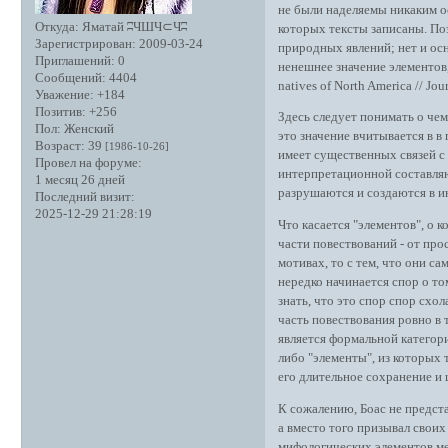
не были наделяемы никаким ос
Откуда:
Яматай ʭЧШЧ⊂Чʭ
которых тексты записаны. П
Зарегистрирован
: 2009-03-24
природных явлений; нет и осн
Приглашений:
0
ненешнее значение элементов, 
Сообщений:
4404
natives of North America // Jou
Уважение:
+184
Позитив:
+256
Здесь следует понимать о чем
Пол:
Женский
это значение вчитывается в 
Возраст:
39
[1986-10-26]
имеет существенных связей с 
Провел на форуме:
интерпретационной составля
1 месяц 26 дней
разрушаются и создаются в и
Последний визит:
2025-12-29 21:28:19
Что касается "элементов", о
части повествований - от пр
мотивах, то с тем, что они с
нередко начинается спор о то
знать, что это спор спор сх
часть повествования ровно в 
является формальной категор
либо "элементы", из которых 
его длительное сохранение и
К сожалению, Боас не предст
а вместо того призывал свои
мифологических элементов ме