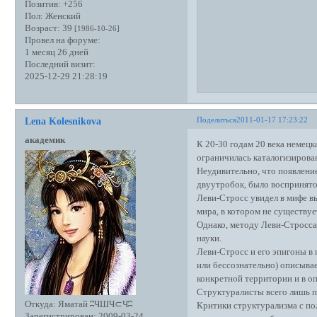
Позитив:
+256
Пол:
Женский
Возраст:
39
[1986-10-26]
Провел на форуме:
1 месяц 26 дней
Последний визит:
2025-12-29 21:28:19
Поделиться
2011-01-17 17:23:22
Lena Kolesnikova
академик
К 20-30 годам 20 века немецка
ограничилась каталогизирова
Неудивительно, что появление
двуутробок, было воспринято 
Леви-Стросс увидел в мифе 
мира, в котором не существу
Однако, методу Леви-Стросса
науки.
Леви-Стросс и его эпигоны в 
или бессознательно) описывае
конкретной территории и в о
Структуралисты всего лишь по
Откуда:
Яматай ʭЧШЧ⊂Чʭ
Критики структурализма с по
Зарегистрирован
: 2009-03-24