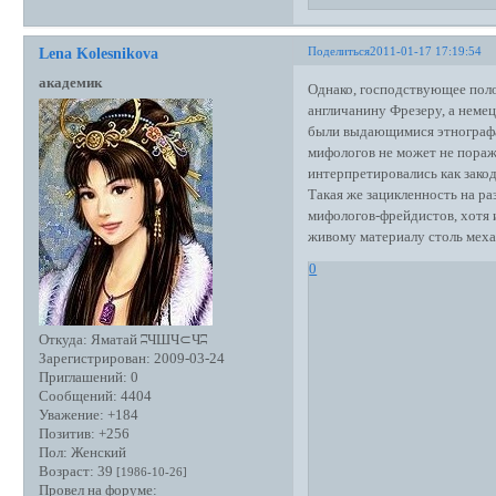
Поделиться
2011-01-17 17:19:54
Lena Kolesnikova
академик
Однако, господствующее поло
англичанину Фрезеру, а немец
были выдающимися этнографа
мифологов не может не пора
интерпретировались как зако
Такая же зацикленность на ра
мифологов-фрейдистов, хотя 
живому материалу столь меха
0
Откуда:
Яматай ʭЧШЧ⊂Чʭ
Зарегистрирован
: 2009-03-24
Приглашений:
0
Сообщений:
4404
Уважение:
+184
Позитив:
+256
Пол:
Женский
Возраст:
39
[1986-10-26]
Провел на форуме: