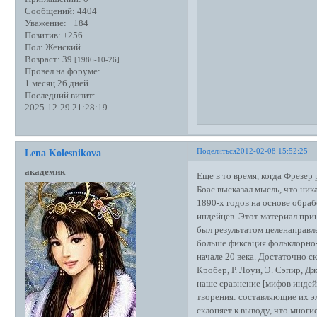
Сообщений:
4404
Уважение:
+184
Позитив:
+256
Пол:
Женский
Возраст:
39
[1986-10-26]
Провел на форуме:
1 месяц 26 дней
Последний визит:
2025-12-29 21:28:19
Поделиться
2012-02-08 15:52:25
Lena Kolesnikova
академик
Еще в то время, когда Фрезер
Боас высказал мысль, что ник
1890-х годов на основе обра
индейцев. Этот материал при
был результатом целенаправл
больше фиксация фольклорно-м
начале 20 века. Достаточно ск
Кробер, Р. Лоуи, Э. Сэпир, Д
наше сравнение [мифов инде
творения: составляющие их э
склоняет к выводу, что мног