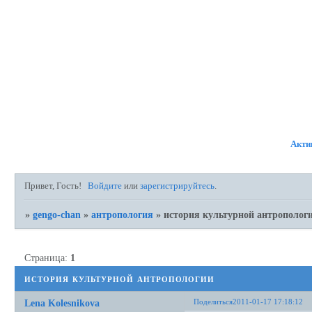
ФОРУМ
УЧАСТНИКИ
ПР
Акти
Привет, Гость!
Войдите
или
зарегистрируйтесь
.
»
gengo-chan
»
антропология
»
история культурной антрополог
Страница:
1
история культурной антропологии
Поделиться
2011-01-17 17:18:12
Lena Kolesnikova