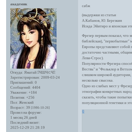
академик
сабж
(выдержки из статьи
А.Кабанов, Ю. Березкин
Исида Эйитиро и японская эт
Фрезер первым показал, что 
библейская), "первобытные" 
Европы представляют собой п
достаточно частными, общими
Леви-Строс).
Популярности Фрезера способ
Вествь" и "Фольклор в Ветхо
Откуда:
Яматай ʭЧШЧ⊂Чʭ
слишком широкой аудитории, 
Зарегистрирован
: 2009-03-24
несколько свысока.
Приглашений:
0
Одно из слабых мест у Фрезер
Сообщений:
4404
этнографии конкретных народ
Уважение:
+184
сказать, чтобы такие попытки
Позитив:
+256
Пол:
Женский
популяционной генетики и это
Возраст:
39
[1986-10-26]
0
Провел на форуме:
1 месяц 26 дней
Последний визит:
2025-12-29 21:28:19