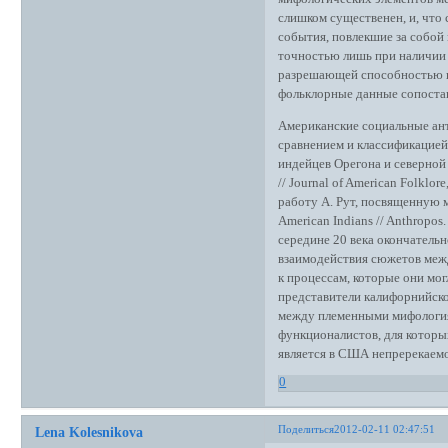
слишком существенен, и, что 
события, повлекшие за собой
точностью лишь при наличии
разрешающей способностью не
фольклорные данные сопостав
Американские социальные ант
сравнением и классификацией
индейцев Орегона и северной 
// Journal of American Folklor
работу А. Рут, посвященную м
American Indians // Anthropos
середине 20 века окончатель
взаимодействия сюжетов межд
к процессам, которые они мо
представители калифорнийско
между племенными мифологиям
функционалистов, для котор
является в США непререкаем
0
Поделиться
2012-02-11 02:47:51
Lena Kolesnikova