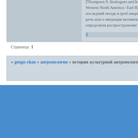
[Thompson S. Analogues and bo
Western North America / Earl H
последний гвоздь в гроб амер
речь шла о миграции мотивов,
определили распространение 
0
Страница:
1
»
gengo-chan
»
антропология
»
история культурной антрополог