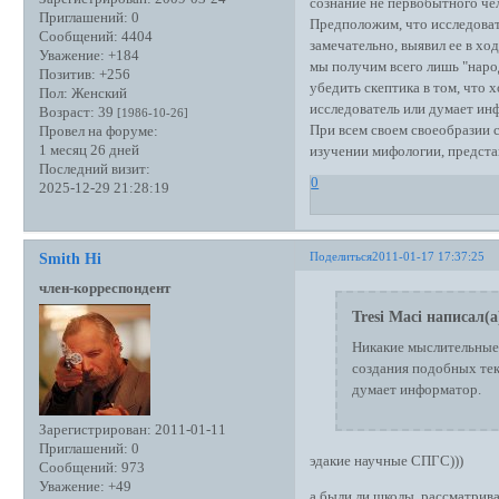
сознание не первобытного чел
Приглашений:
0
Предположим, что исследоват
Сообщений:
4404
замечательно, выявил ее в хо
Уважение:
+184
мы получим всего лишь "наро
Позитив:
+256
убедить скептика в том, что 
Пол:
Женский
исследователь или думает ин
Возраст:
39
[1986-10-26]
При всем своем своеобразии с
Провел на форуме:
1 месяц 26 дней
изучении мифологии, представ
Последний визит:
0
2025-12-29 21:28:19
Поделиться
2011-01-17 17:37:25
Smith Hi
член-корреспондент
Tresi Maci написал(а
Никакие мыслительные 
создания подобных тек
думает информатор.
Зарегистрирован
: 2011-01-11
Приглашений:
0
эдакие научные СПГС)))
Сообщений:
973
Уважение:
+49
а были ли школы, рассматрива