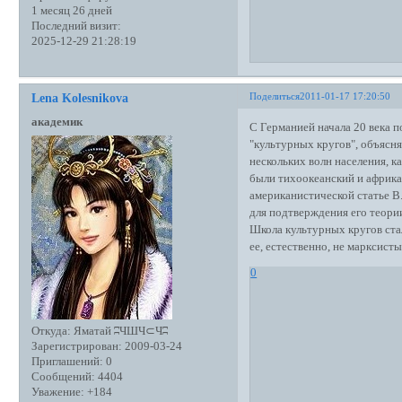
1 месяц 26 дней
Последний визит:
2025-12-29 21:28:19
Поделиться
2011-01-17 17:20:50
Lena Kolesnikova
академик
С Германией начала 20 века 
"культурных кругов", объясн
нескольких волн населения, 
были тихоокеанский и африка
американистической статье В
для подтверждения его теории 
Школа культурных кругов ста
ее, естественно, не марксисты
0
Откуда:
Яматай ʭЧШЧ⊂Чʭ
Зарегистрирован
: 2009-03-24
Приглашений:
0
Сообщений:
4404
Уважение:
+184