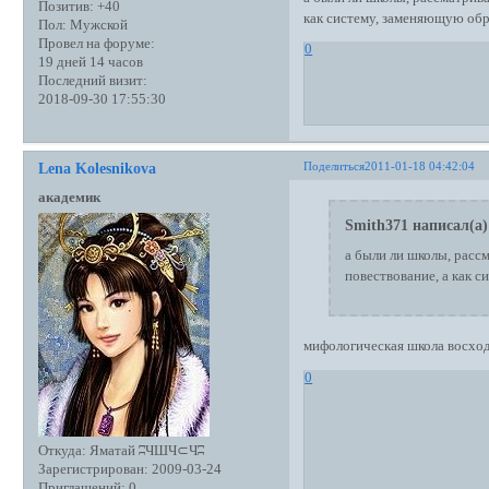
Позитив:
+40
как систему, заменяющую об
Пол:
Мужской
Провел на форуме:
0
19 дней 14 часов
Последний визит:
2018-09-30 17:55:30
Поделиться
2011-01-18 04:42:04
Lena Kolesnikova
академик
Smith371 написал(а)
а были ли школы, расс
повествование, а как 
мифологическая школа восход
0
Откуда:
Яматай ʭЧШЧ⊂Чʭ
Зарегистрирован
: 2009-03-24
Приглашений:
0