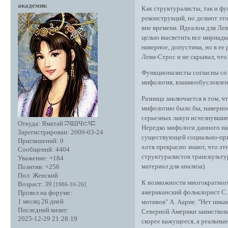
академик
Как структуралисты, так и ф
реконструкций, но делают эт
вне времени. Идеалом для Ле
целью высветить все мириады
наверное, допустима, но в ее
Леви-Строс и не скрывал, что
Функционалисты согласны со с
мифология, взаимообусловлены
Разница заключается в том, ч
мифологию было бы, наверное
серьезных лакун исчезнувши
Откуда:
Яматай ʭЧШЧ⊂Чʭ
Нередко мифологи данного на
Зарегистрирован
: 2009-03-24
существующей социально-при
Приглашений:
0
хотя прекрасно знают, что э
Сообщений:
4404
структуралистов транскульту
Уважение:
+184
материал для анализа).
Позитив:
+256
Пол:
Женский
К возможности многократного
Возраст:
39
[1986-10-26]
американский фольклорист С
Провел на форуме:
1 месяц 26 дней
мотивов" А. Аарне. "Нет ника
Последний визит:
Северной Америки заимствова
2025-12-29 21:28:19
скорее кажущееся, а реальны