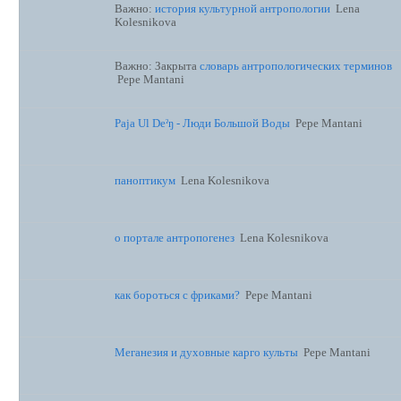
Важно:
история культурной антропологии
Lena
Kolesnikova
Важно:
Закрыта
словарь антропологических терминов
Pepe Mantani
Paja Ul Deˀŋ - Люди Большой Воды
Pepe Mantani
паноптикум
Lena Kolesnikova
о портале антропогенез
Lena Kolesnikova
как бороться с фриками?
Pepe Mantani
Меганезия и духовные карго культы
Pepe Mantani