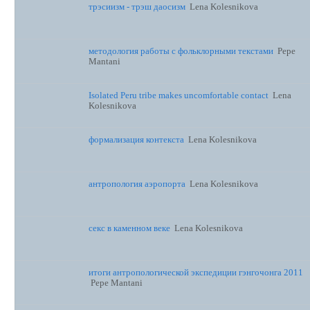
трэсиизм - трэш даосизм
Lena Kolesnikova
методология работы с фольклорными текстами
Pepe
Mantani
Isolated Peru tribe makes uncomfortable contact
Lena
Kolesnikova
формализация контекста
Lena Kolesnikova
антропология аэропорта
Lena Kolesnikova
секс в каменном веке
Lena Kolesnikova
итоги антропологической экспедиции гэнгочонга 2011
Pepe Mantani