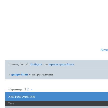
ФОРУМ
УЧАСТНИКИ
ПР
Акти
Привет, Гость!
Войдите
или
зарегистрируйтесь
.
»
gengo-chan
»
антропология
Страница:
1
2
»
антропология
Тема