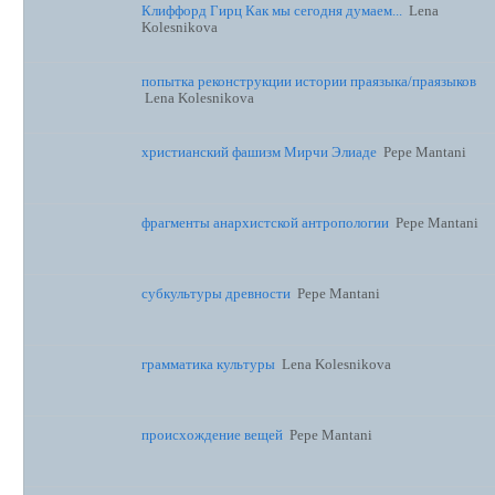
Клиффорд Гирц Как мы сегодня думаем...
Lena
Kolesnikova
попытка реконструкции истории праязыка/праязыков
Lena Kolesnikova
христианский фашизм Мирчи Элиаде
Pepe Mantani
фрагменты анархистской антропологии
Pepe Mantani
субкультуры древности
Pepe Mantani
грамматика культуры
Lena Kolesnikova
происхождение вещей
Pepe Mantani