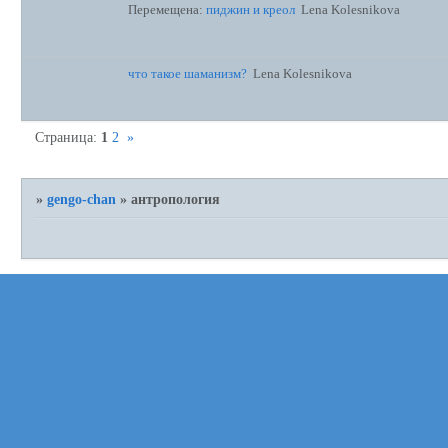
Перемещена:
пиджин и креол
Lena Kolesnikova
что такое шаманизм?
Lena Kolesnikova
Страница:
1
2
»
»
gengo-chan
»
антропология