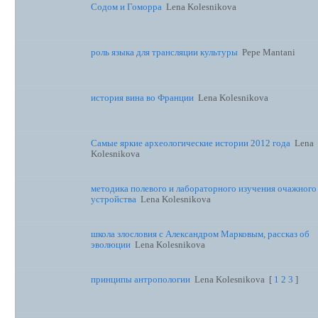
Содом и Гоморра
Lena Kolesnikova
роль языка для трансляции культуры
Pepe Mantani
история вина во Франции
Lena Kolesnikova
Самые яркие археологические истории 2012 года
Lena
Kolesnikova
методика полевого и лабораторного изучения очажного
устройства
Lena Kolesnikova
школа злословия с Александром Марковым, рассказ об
эволюции
Lena Kolesnikova
принципы антропологии
Lena Kolesnikova
[
1
2
3
]