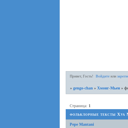
Привет, Гость!
Войдите
или
зареги
»
gengo-chan
»
Хмонг-Мьен
»
ф
Страница:
1
фольклорные тексты Хуа
Pepe Mantani