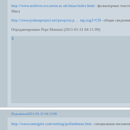
http://www.archives.ecs.soton.ac.uk/miao/index.html
- фольклорные текст
Мяо)
http://www.joshuaproject.net/peopctry.p … mp;rog3=CH
- общие сведения
Отредактировано Pepe Mantani (2011-01-31 04:11:09)
0
Поделиться
2011-01-31 04:13:09
http://www.omniglot.com/writing/pollardmiao.htm
- специальная письмен