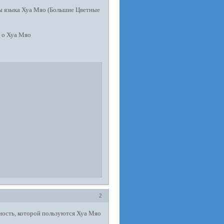
ы языка Хуа Мяо (Большие Цветные
 о Хуа Мяо
2
ность, которой пользуются Хуа Мяо