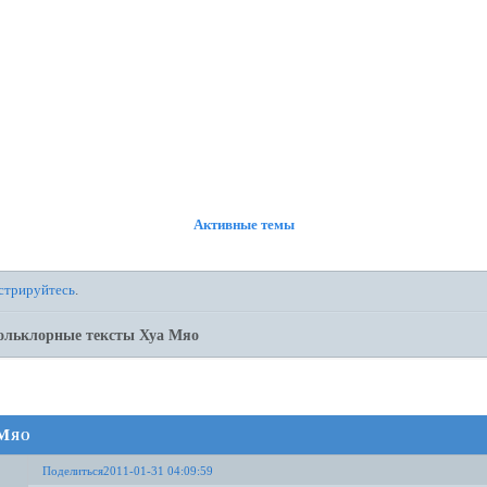
ФОРУМ
УЧАСТНИКИ
ПРАВИЛА
РЕГИСТРАЦИЯ
ВОЙТИ
Активные темы
стрируйтесь
.
ольклорные тексты Хуа Мяо
 Мяо
Поделиться
2011-01-31 04:09:59