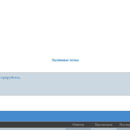
ФОРУМ
УЧАСТНИКИ
ПРАВИЛА
РЕГИСТРАЦИЯ
ВОЙТИ
Активные темы
стрируйтесь
.
Ответов
Просмотров
Послед