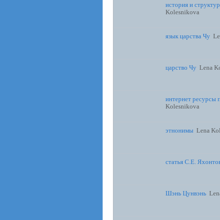
история и структур
Kolesnikova
язык царства Чу
Le
царство Чу
Lena K
интернет ресурсы 
Kolesnikova
этнонимы
Lena Ko
статья С.Е. Яхонто
Шэнь Цунвэнь
Len