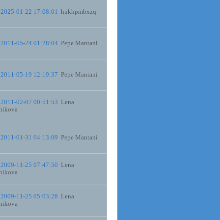
2025-01-22 17:08:01
hukhpmbxzq
2011-05-24 01:28:04
Pepe Mantani
2011-05-19 12:19:37
Pepe Mantani
2011-02-07 00:51:53
Lena
nikova
2011-01-31 04:13:09
Pepe Mantani
2009-11-25 07:47:50
Lena
nikova
2009-11-25 05:03:28
Lena
nikova