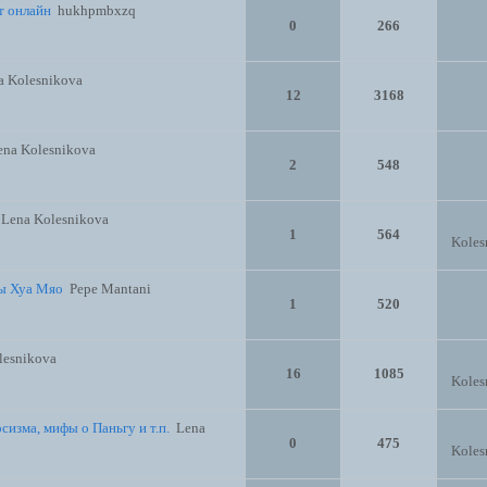
т онлайн
hukhpmbxzq
0
266
a Kolesnikova
12
3168
ena Kolesnikova
2
548
Lena Kolesnikova
1
564
Koles
ы Хуа Мяо
Pepe Mantani
1
520
lesnikova
16
1085
Koles
изма, мифы о Паньгу и т.п.
Lena
0
475
Koles