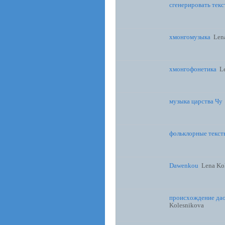
сгенерировать текс
хмонгомузыка
Len
хмонгофонетика
L
музыка царства Чу
фольклорные текст
Dawenkou
Lena Ko
происхождение даос
Kolesnikova