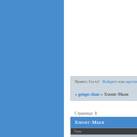
Привет, Гость!
Войдите
или
зареги
»
gengo-chan
»
Хмонг-Мьен
Страница:
1
Хмонг-Мьен
Тема