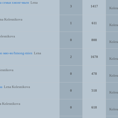
а семьи хмонг-мьен
Lena
3
1417
Koles
na Kolesnikova
1
611
Koles
olesnikova
0
808
Koles
по мяо-яо/hmong-mien
Lena
2
1670
Koles
lesnikova
0
478
Koles
ва
Lena Kolesnikova
0
518
Koles
a Kolesnikova
0
618
Koles