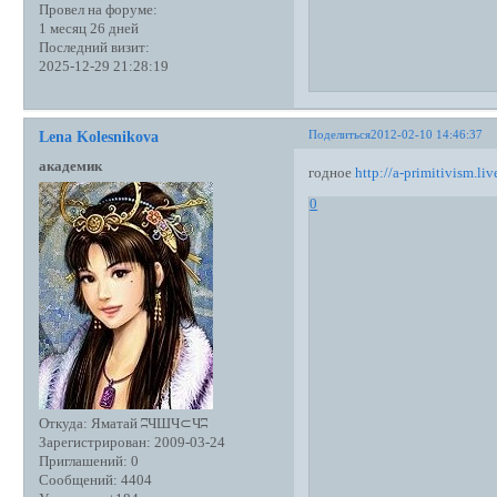
Провел на форуме:
1 месяц 26 дней
Последний визит:
2025-12-29 21:28:19
Поделиться
2012-02-10 14:46:37
Lena Kolesnikova
академик
годное
http://a-primitivism.li
0
Откуда:
Яматай ʭЧШЧ⊂Чʭ
Зарегистрирован
: 2009-03-24
Приглашений:
0
Сообщений:
4404