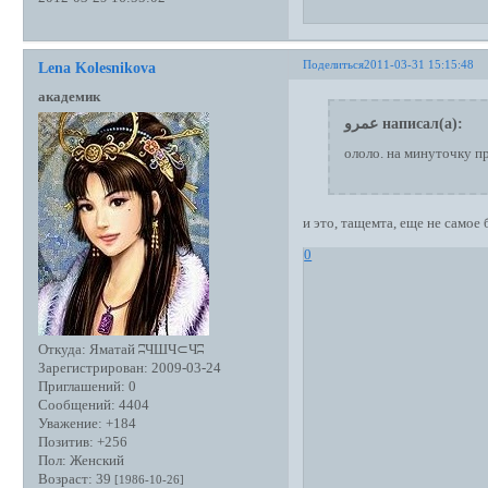
Поделиться
2011-03-31 15:15:48
Lena Kolesnikova
академик
عمرو написал(а):
ололо. на минуточку п
и это, тащемта, еще не самое
0
Откуда:
Яматай ʭЧШЧ⊂Чʭ
Зарегистрирован
: 2009-03-24
Приглашений:
0
Сообщений:
4404
Уважение:
+184
Позитив:
+256
Пол:
Женский
Возраст:
39
[1986-10-26]