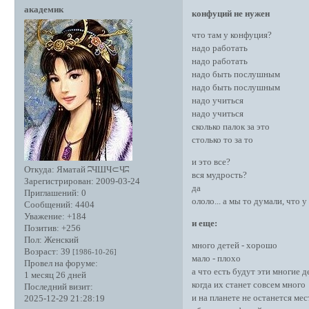
академик
конфуций не нужен
что там у конфуция?
надо работать
надо работать
надо быть послушным
надо быть послушным
надо учиться
надо учиться
сколько палок за это
столько то за то
и это все?
Откуда:
Яматай ʭЧШЧ⊂Чʭ
вся мудрость?
Зарегистрирован
: 2009-03-24
да
Приглашений:
0
ололо... а мы то думали, что 
Сообщений:
4404
Уважение:
+184
и еще:
Позитив:
+256
Пол:
Женский
много детей - хорошо
Возраст:
39
[1986-10-26]
мало - плохо
Провел на форуме:
а что есть будут эти многие д
1 месяц 26 дней
когда их станет совсем много
Последний визит:
и на планете не останется ме
2025-12-29 21:28:19