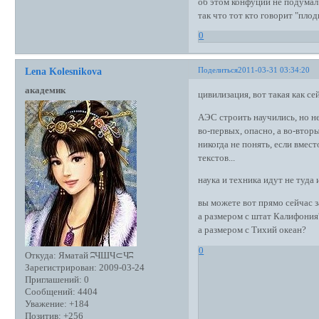
об этом конфуций не подумал
так что тот кто говорит "плод
0
Поделиться
2011-03-31 03:34:20
Lena Kolesnikova
академик
цивилизация, вот такая как се
АЭС строить научились, но не
во-первых, опасно, а во-вторы
никогда не понять, если вме
текстов...
наука и техника идут не туда
вы можете вот прямо сейчас 
а размером с штат Калифония
а размером с Тихий океан?
0
Откуда:
Яматай ʭЧШЧ⊂Чʭ
Зарегистрирован
: 2009-03-24
Приглашений:
0
Сообщений:
4404
Уважение:
+184
Позитив:
+256