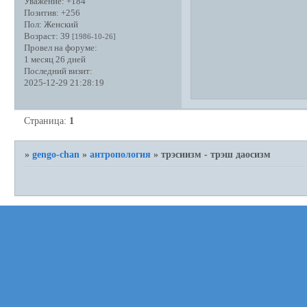
Уважение:
+184
Позитив:
+256
Пол:
Женский
Возраст:
39
[1986-10-26]
Провел на форуме:
1 месяц 26 дней
Последний визит:
2025-12-29 21:28:19
Страница:
1
»
gengo-chan
»
антропология
»
трэсиизм - трэш даосизм