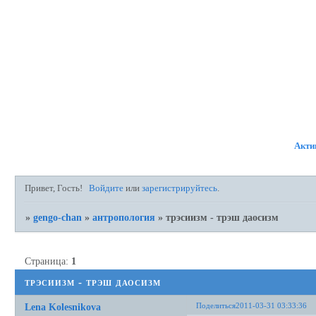
ФОРУМ
УЧАСТНИКИ
ПР
Акти
Привет, Гость!
Войдите
или
зарегистрируйтесь
.
»
gengo-chan
»
антропология
»
трэсиизм - трэш даосизм
Страница:
1
трэсиизм - трэш даосизм
Поделиться
2011-03-31 03:33:36
Lena Kolesnikova