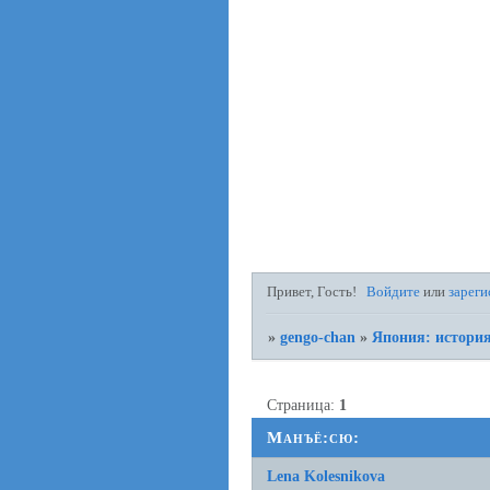
Привет, Гость!
Войдите
или
зареги
»
gengo-chan
»
Япония: история
Страница:
1
Манъё:сю:
Lena Kolesnikova