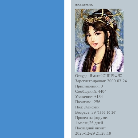
академик
Откуда:
Яматай ʭЧШЧ⊂Чʭ
Зарегистрирован
: 2009-03-24
Приглашений:
0
Сообщений:
4404
Уважение:
+184
Позитив:
+256
Пол:
Женский
Возраст:
39
[1986-10-26]
Провел на форуме:
1 месяц 26 дней
Последний визит:
2025-12-29 21:28:19