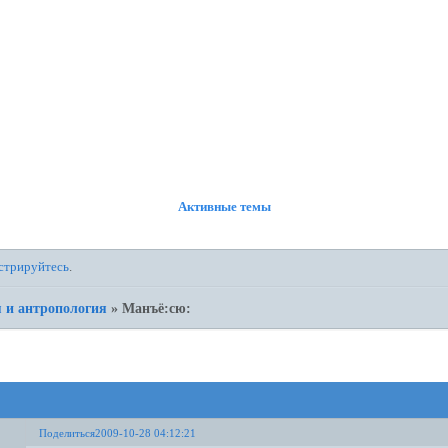
ФОРУМ
УЧАСТНИКИ
ПРАВИЛА
РЕГИСТРАЦИЯ
ВОЙТИ
Активные темы
стрируйтесь
.
 и антропология
»
Манъё:сю:
Поделиться
2009-10-28 04:12:21