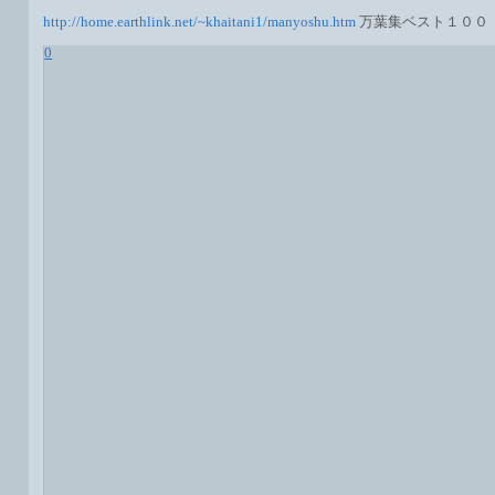
http://home.earthlink.net/~khaitani1/manyoshu.htm
万葉集ベスト１００
0