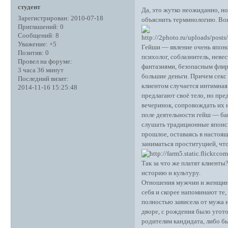
студент
Да, это жутко неожиданно, но
Зарегистрирован
: 2010-07-18
объяснить терминологию. Во
Приглашений:
0
Сообщений:
8
Уважение:
+5
Гейши — явление очень японск
Позитив:
0
психолог, соблазнитель, нев
Провел на форуме:
фантазиями, безопасным флирт
3 часа 36 минут
большие деньги. Причем секс
Последний визит:
клиентом случается интимная 
2014-11-16 15:25:48
предлагают своё тело, но пр
вечеринок, сопровождать их 
поле деятельности гейш — бан
слушать традиционные японск
прошлое, оставаясь в настоя
заниматься проституцией, чт
Так за что же платят клиент
историю и культуру.
Отношения мужчин и женщин в
себя и скорее напоминают те
полностью зависела от мужа и
дворе, с рождения было угот
родителям кандидата, либо б