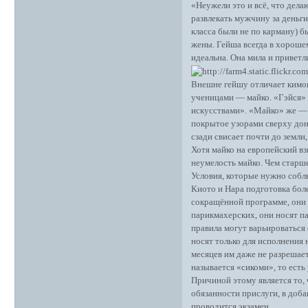
«Неужели это и всё, что дел
развлекать мужчину за деньги
класса были не по карману) б
жены. Гейша всегда в хорошем
идеальна. Она мила и приветли
Внешне гейшу отличает кимон
ученицами — майко. «Гэйся» (
искусствами». «Майко» же — 
покрытое узорами сверху дон
сзади свисает почти до земли,
Хотя майко на европейский вз
неумелость майко. Чем старше
Условия, которые нужно собл
Киото и Нара подготовка боле
сокращённой программе, они м
парикмахерских, они носят па
правила могут варьироваться 
носят только для исполнения 
месяцев им даже не разрешае
называется «сикоми», то есть
Причиной этому является то,
обязанности прислуги, в доба
проводится экзамен.