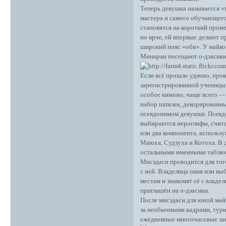
Теперь девушка называется «
мастера и самого обучающего
становятся на короткий проме
но ярче, ей впервые делают 
широкий пояс «оби». У майко 
Минараи посещают о-дзасики, 
Если всё прошло удачно, про
зарегистрированной ученицы 
особое кимоно, чаще всего —
набор шпилек, декорированны
псевдонимом девушки. Псевдо
выбираются иероглифы, счита
или два компонента, использ
Маюха, Судзуха и Котоха. В д
остальными именными таблич
Мисэдаси проводится для тог
с ней. Владелица окия или в
местам и знакомят её с владе
приглашён на о-дзасики.
После мисэдаси для юной май
за необычными кадрами, тури
ежедневные многочасовые за