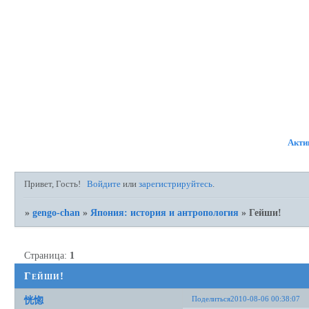
ФОРУМ
УЧАСТНИКИ
ПР
Акти
Привет, Гость!
Войдите
или
зарегистрируйтесь
.
»
gengo-chan
»
Япония: история и антропология
»
Гейши!
Страница:
1
Гейши!
Поделиться
2010-08-06 00:38:07
恍惚