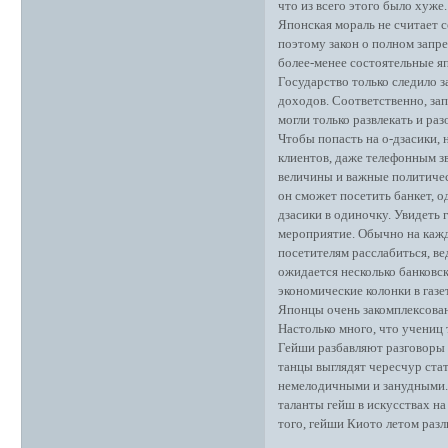
что из всего этого было хуже.
Японская мораль не считает 
поэтому закон о полном запре
более-менее состоятельные я
Государство только следило з
доходов. Соответственно, за
могли только развлекать и ра
Чтобы попасть на о-дзасики,
клиентов, даже телефонным з
величины и важные политичес
он сможет посетить банкет, о
дзасики в одиночку. Увидеть 
мероприятие. Обычно на кажд
посетителям расслабиться, в
ожидается несколько банковс
экономические колонки в газе
Японцы очень закомплексован
Настолько много, что учениц
Гейши разбавляют разговоры
танцы выглядят чересчур ста
немелодичными и занудными. 
таланты гейш в искусствах на
того, гейши Киото летом разл