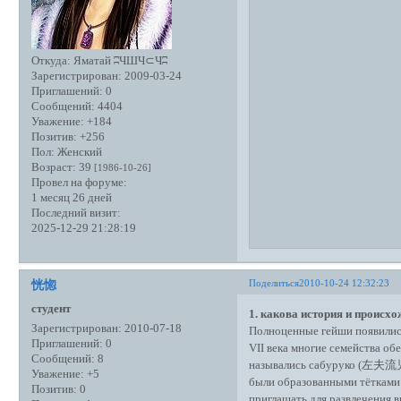
Откуда:
Яматай ʭЧШЧ⊂Чʭ
Зарегистрирован
: 2009-03-24
Приглашений:
0
Сообщений:
4404
Уважение:
+184
Позитив:
+256
Пол:
Женский
Возраст:
39
[1986-10-26]
Провел на форуме:
1 месяц 26 дней
Последний визит:
2025-12-29 21:28:19
Поделиться
2010-10-24 12:32:23
恍惚
студент
1. какова история и происхо
Зарегистрирован
: 2010-07-18
Полноценные гейши появились
Приглашений:
0
VII века многие семейства об
Сообщений:
8
назывались сабуруко (左夫流児) 
Уважение:
+5
были образованными тётками 
Позитив:
0
приглашать для развлечения 