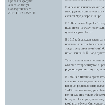
Провел на форуме:
3 часа 36 минут
В X веке появились эдакие р
Последний визит:
мико (дев при синтоистских 
2014-11-16 15:25:48
скажем, Фудзивара и Тайра.
В 1589 г. некто Хара Сабуро
получился на славу: окружённ
целый квартал Киото.
В 1617 г. был издан закон, з
налогообложение бизнеса по 
тогда построили токийский б
поменяли на 吉原, надо думать
Там-то и появились первые ге
отличие от проституток ойра
рода придворных шутов, пере
В 1560-х в Японию привозят 
стали петь народные песни. 
которых родители отправляли 
1743 г. несколько одорико бы
групп одорико таким образом 
борделе Огия придумали лице
кэмбаны, офисы. Они существ