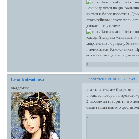
Гейши делятся на две больши
учатся и более известны. Дз
стать гейшами после трёх лет
дзиката отсутствует.
Каждый квартал «ханамати» и
кварталов, в порядке убывани
Гион-хигаси, Камиситикэн. Пр
его жительницы были уличены
+1
Поделиться
2010-10-17 17:07:59
Lena Kolesnikova
академик
у меня вот такие будут вопро
1. какова история и происхож
2. можно ли говорить, что цен
были гейши или это достаточ
0