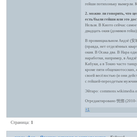
гейши потихоньку вымерли. К
2. можно ли говорить, что це
есть/были гейши или это до
Нельзя. В Киото сейчас самое
двадцать окия (домиков гейш),
В провинциальном Андзё (安城)
(правда, нет отделённых квар
окия. В Осака два. В Нара о
наработки, например, в Андзё
Кабуки, а в Токио часто танц
кроме пяти общекиотосских, 
своей весёлостью (и они дейст
с гейшей-переодетым мужчин
Эйтаро: commons.wikimedia.
Отредактировано 恍惚 (2010-1
+1
Страница:
1