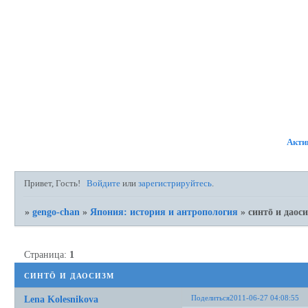
ФОРУМ
УЧАСТНИКИ
ПР
Акти
Привет, Гость!
Войдите
или
зарегистрируйтесь
.
»
gengo-chan
»
Япония: история и антропология
»
синтō и даос
Страница:
1
синтō и даосизм
Поделиться
2011-06-27 04:08:55
Lena Kolesnikova