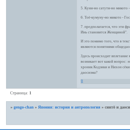
5. Куни-но сатути-но микото
6. Тоё-кумуну-но микото - Го
7. предполагается, что эти ф
Инь становится Женщиной".
И это помимо того, что в тек
являются понятиями общедао
Здесь происходит вплетание 
возникает вот какой вопрос: н
хроник Кодзики и Нихон сёки
даосизма?
0
Страница:
1
»
gengo-chan
»
Япония: история и антропология
»
синтō и даос