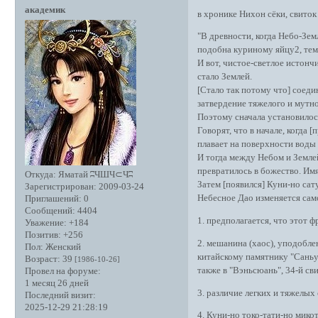
академик
в хронике Нихон сёки, свито
"В древности, когда Небо-Зем
подобна куриному яйцу2, тем
И вот, чистое-светлое истонч
стало Землей.
[Стало так потому что] соед
затвердение тяжелого и мутно
Поэтому сначала установилось
Говорят, что в начале, когда 
плавает на поверхности воды
И тогда между Небом и Земле
превратилось в божество. Имя
Откуда:
Яматай ʭЧШЧ⊂Чʭ
Затем [появился] Куни-но сат
Зарегистрирован
: 2009-03-24
Небесное Дао изменяется сам
Приглашений:
0
Сообщений:
4404
1. предполагается, что этот 
Уважение:
+184
Позитив:
+256
2. мешанина (хаос), уподобл
Пол:
Женский
китайскому памятнику "Саньу 
Возраст:
39
[1986-10-26]
также в "Вэньсюань", 34-й св
Провел на форуме:
1 месяц 26 дней
3. различие легких и тяжелых
Последний визит:
2025-12-29 21:28:19
4. Куни-но токо-тати-но мико