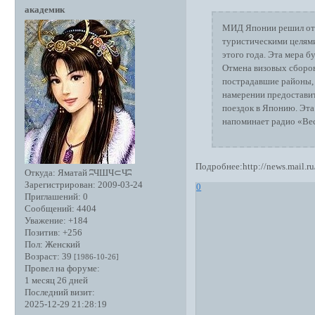
академик
МИД Японии решил отм
туристическими целями
этого года. Эта мера бу
Отмена визовых сборов
пострадавшие районы, 
намерении предостави
поездок в Японию. Эта 
напоминает радио «Ве
Подробнее:http://news.mail.r
Откуда:
Яматай ʭЧШЧ⊂Чʭ
Зарегистрирован
: 2009-03-24
0
Приглашений:
0
Сообщений:
4404
Уважение:
+184
Позитив:
+256
Пол:
Женский
Возраст:
39
[1986-10-26]
Провел на форуме:
1 месяц 26 дней
Последний визит:
2025-12-29 21:28:19