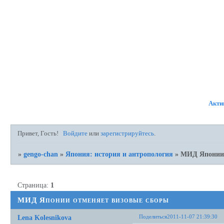
ФОРУМ
УЧАСТНИКИ
ПР
Акти
Привет, Гость!
Войдите
или
зарегистрируйтесь
.
»
gengo-chan
»
Япония: история и антропология
»
МИД Японии 
Страница:
1
МИД Японии отменяет визовые сборы
Поделиться
2011-11-07 21:39:30
Lena Kolesnikova