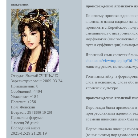
академик
происхождение японского я
По своему происхождению яп
японского языка видимо началос
проникать с Корейского полу
смешивались с австронезийски
морфология (многосложные сл
путем суффиксации) накладыв
Японский язык является ближ
chan.com/viewtopic.php?id=
маньчжурским, монгольскому,
Откуда:
Яматай ʭЧШЧ⊂Чʭ
Роль языка айну в формирован
Зарегистрирован
: 2009-03-24
слов, в основном, слова обо
Приглашений:
0
японской культуре.
Сообщений:
4404
Уважение:
+184
происхождение японской пи
Позитив:
+256
Пол:
Женский
Иероглифы были привезены в
Возраст:
39
[1986-10-26]
прогрессивными идеями и техн
Провел на форуме:
времени японский язык был 
1 месяц 26 дней
Последний визит:
Первоначально японцы писали 
2025-12-29 21:28:19
(вэньяньским) порядком слов 