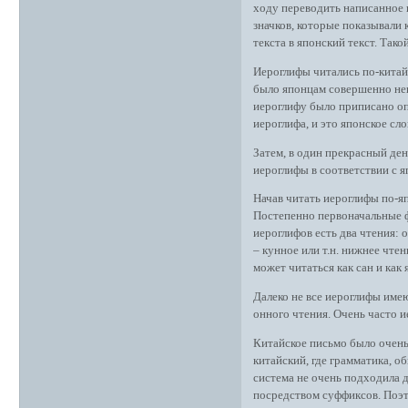
ходу переводить написанное 
значков, которые показывали 
текста в японский текст. Тако
Иероглифы читались по-китайс
было японцам совершенно неп
иероглифу было приписано оп
иероглифа, и это японское сло
Затем, в один прекрасный ден
иероглифы в соответствии с я
Начав читать иероглифы по-яп
Постепенно первоначальные ф
иероглифов есть два чтения: 
– кунное или т.н. нижнее чте
может читаться как сан и как 
Далеко не все иероглифы име
онного чтения. Очень часто 
Китайское письмо было очень
китайский, где грамматика, о
система не очень подходила д
посредством суффиксов. Поэт