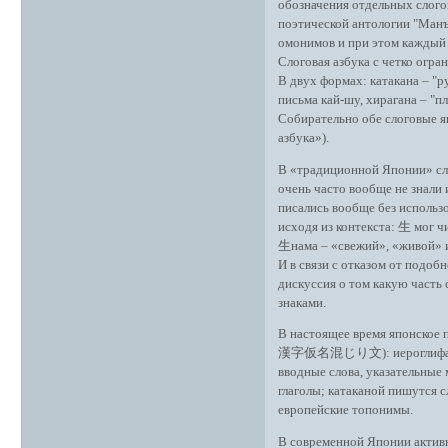
обозначения отдельных слого
поэтической антологии "Манъ
омонимов и при этом каждый 
Слоговая азбука с четко огра
В двух формах: катакана – "р
письма кай-шу, хирагана – "п
Собирательно обе слоговые яп
азбука»).
В «традиционной Японии» сл
очень часто вообще не знали
писались вообще без использо
исходя из контекста: 生 мог
生нама – «свежий», «живой» и
И в связи с отказом от подо
дискуссия о том какую часть 
знаками.
В настоящее время японское 
漢字仮名混じり文): иероглифами п
вводные слова, указательные
глаголы; катаканой пишутся с
европейские топонимы.
В современной Японии активн