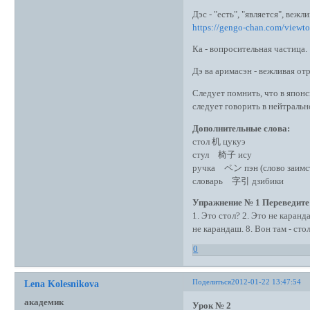
Дэс - "есть", "является", веж
https://gengo-chan.com/viewt
Ка - вопросительная частица.
Дэ ва аримасэн - вежливая от
Следует помнить, что в япон
следует говорить в нейтральн
Дополнительные слова:
стол 机 цукуэ
стул 椅子 ису
ручка ペン пэн (слово заимств
словарь 字引 дзибики
Упражнение № 1 Переведите 
1. Это стол? 2. Это не каранда
не карандаш. 8. Вон там - стол
0
Поделиться
2012-01-22 13:47:54
Lena Kolesnikova
академик
Урок № 2