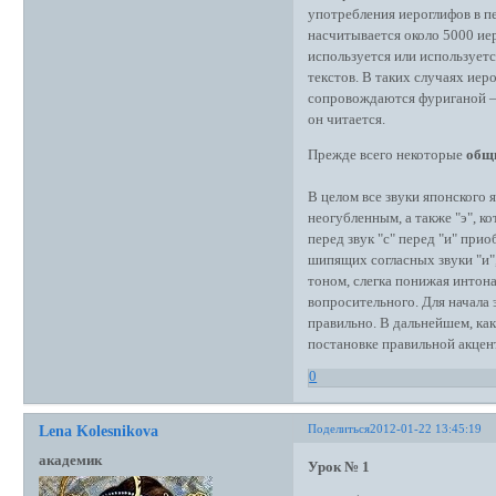
употребления иероглифов в пе
насчитывается около 5000 ие
используется или используетс
текстов. В таких случаях иер
сопровождаются фуриганой – 
он читается.
Прежде всего некоторые
общи
В целом все звуки японского 
неогубленным, а также "э", ко
перед звук "с" перед "и" при
шипящих согласных звуки "и"
тоном, слегка понижая интон
вопросительного. Для начала 
правильно. В дальнейшем, ка
постановке правильной акцен
0
Поделиться
2012-01-22 13:45:19
Lena Kolesnikova
академик
Урок № 1