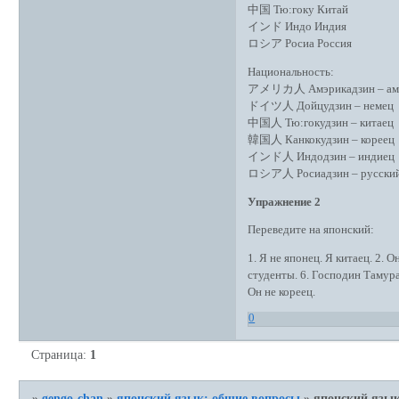
中国 Тю:гоку Китай
インド Индо Индия
ロシア Росиа Россия
Национальность:
アメリカ人 Амэрикадзин – ам
ドイツ人 Дойцудзин – немец
中国人 Тю:гокудзин – китаец
韓国人 Канкокудзин – кореец
インド人 Индодзин – индиец
ロシア人 Росиадзин – русски
Упражнение 2
Переведите на японский:
1. Я не японец. Я китаец. 2. 
студенты. 6. Господин Тамура
Он не кореец.
0
Страница:
1
»
gengo-chan
»
японский язык: общие вопросы
»
японский язык