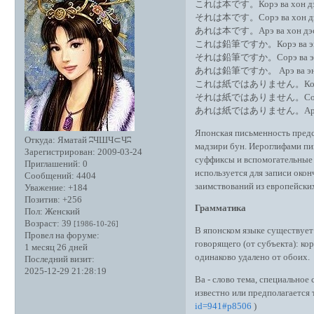
これは本です。Корэ ва хон дэс.
それは本です。Сорэ ва хон дэс. 
あれは本です。Арэ ва хон дэс. В
これは鉛筆ですか。Корэ ва эмпиц
それは鉛筆ですか。Сорэ ва энпицу
あれは鉛筆ですか。 Арэ ва энпицу
これは紙ではありません。Корэ ва кам
それは紙ではありません。Сорэ ва кам
あれは紙ではありません。Арэ ва ками
Японская письменность пре
Откуда:
Яматай ʭЧШЧ⊂Чʭ
мадзири бун. Иероглифами пи
Зарегистрирован
: 2009-03-24
суффиксы и вспомогательные 
Приглашений:
0
используется для записи око
Сообщений:
4404
заимствований из европейских
Уважение:
+184
Позитив:
+256
Грамматика
Пол:
Женский
Возраст:
39
[1986-10-26]
В японском языке существует
Провел на форуме:
говорящего (от субъекта): кор
1 месяц 26 дней
одинаково удалено от обоих.
Последний визит:
2025-12-29 21:28:19
Ва - слово тема, специальное
известно или предполагается 
id=941#p8506
)