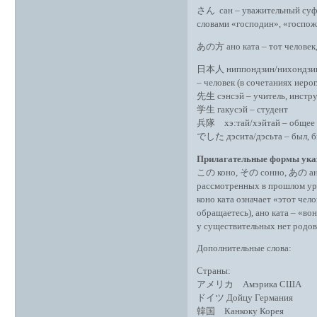
さん сан – уважительный суффи
словами «господин», «госпож
あの方 ано ката – тот человек,
日本人 ниппондзин/нихондзин –
– человек (в сочетаниях иеро
先生 сэнсэй – учитель, инстру
学生 гакусэй – студент
兵隊 хэ:тай/хэйтай – общее н
でした дэсита/дэсьта – был, бы
Прилагательные формы ука
この коно, その сонно, あの ано – 
рассмотренных в прошлом уро
коно ката означает «этот чело
обращаетесь), ано ката – «вон
у существительных нет родов,
Дополнительные слова:
Страны:
アメリカ Амэрика США
ドイツ Дойцу Германия
韓国 Канкоку Корея