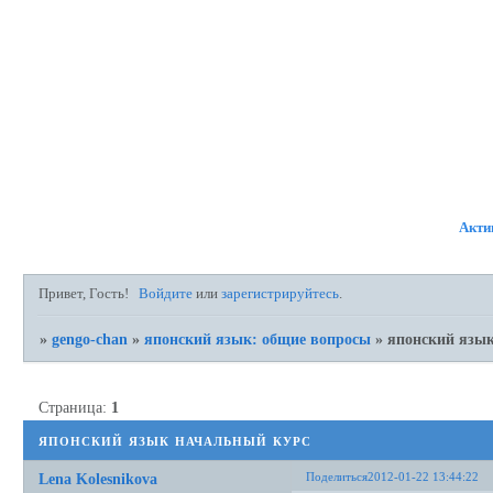
ФОРУМ
УЧАСТНИКИ
ПР
Акти
Привет, Гость!
Войдите
или
зарегистрируйтесь
.
»
gengo-chan
»
японский язык: общие вопросы
»
японский язык
Страница:
1
японский язык начальный курс
Поделиться
2012-01-22 13:44:22
Lena Kolesnikova