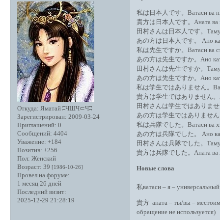
私は日本人です。Ватаси ва нихон
貴方は日本人です。Аната ва нихо
田村さんは日本人です。Тамура сан в
あの方は日本人です。 Ано ката ва 
私は先生ですか。Ватаси ва сэнсэ
あの方は先生ですか。Ано ката ва с
田村さんは先生ですか。Тамура сан в
あの方は先生ですか。Ано ката ва с
私は学生ではありません。Ватаси ва г
貴方は学生ではありません。Аната ва г
田村さんは学生ではありません。Тамура с
Откуда:
Яматай ʭЧШЧ⊂Чʭ
あの方は学生ではありません。Аноката в
Зарегистрирован
: 2009-03-24
私は兵隊でした。Ватаси ва хэ:тай
Приглашений:
0
Сообщений:
4404
あの方は兵隊でした。 Ано ката ва 
Уважение:
+184
田村さんは兵隊でした。Тамура сан ва
Позитив:
+256
貴方は兵隊でした。Аната ва хэ:та
Пол:
Женский
Возраст:
39
[1986-10-26]
Новые слова
Провел на форуме:
1 месяц 26 дней
私ватаси – я – универсальный
Последний визит:
2025-12-29 21:28:19
貴方 аната – ты/вы – местоиме
обращение не используется)